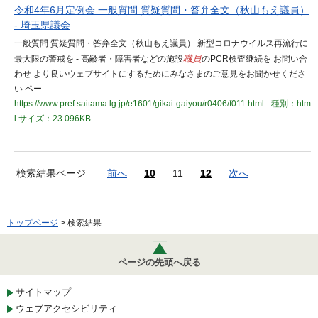
令和4年6月定例会 一般質問 質疑質問・答弁全文（秋山もえ議員）
- 埼玉県議会
一般質問 質疑質問・答弁全文（秋山もえ議員） 新型コロナウイルス再流行に
最大限の警戒を - 高齢者・障害者などの施設
職員
のPCR検査継続を お問い合
わせ より良いウェブサイトにするためにみなさまのご意見をお聞かせくださ
い ペー
https://www.pref.saitama.lg.jp/e1601/gikai-gaiyou/r0406/f011.html
種別：htm
l
サイズ：23.096KB
検索結果ページ
前へ
10
11
12
次へ
トップページ
> 検索結果
ページの先頭へ戻る
サイトマップ
ウェブアクセシビリティ