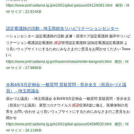
https://www.pref.saitama.lg.jp/e1601/gikai-gaiyou/r0412/k061.html
種別：ht
ml
サイズ：22.914KB
認定看護師の活動 - 埼玉県総合リハビリテーションセンター
ーションセンター 認定看護師の活動 皮膚・排泄ケア認定看護師 脳卒中リハビ
リテーション看護認定看護師
感染
管理認定看護師 認知症看護認定看護師 よ
り良いウェブサイトにするためにみなさまのご意見をお聞かせください Twee
t ペ
https://www.pref.saitama.lg.jp/rihasen/shokai/nintei-kangoshi.html
種別：ht
ml
サイズ：27.989KB
令和4年9月定例会 一般質問 質疑質問・答弁全文（前原かづえ議
員） - 埼玉県議会
原かづえ議員） - 埼玉県議会 令和4年9月定例会 一般質問 質疑質問・答弁全文
（前原かづえ議員） 新型コロナウイルス
感染
症第8波に備え、医療体制の充
実を お問い合わせ より良いウェブサイトにするためにみなさまのご意見をお
聞かせ
https://www.pref.saitama.lg.jp/e1601/gikai-gaiyou/r0409/f020.html
種別：ht
ml
サイズ：28.118KB