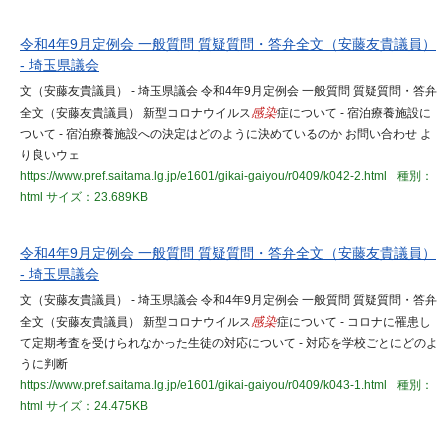
令和4年9月定例会 一般質問 質疑質問・答弁全文（安藤友貴議員）
- 埼玉県議会
文（安藤友貴議員） - 埼玉県議会 令和4年9月定例会 一般質問 質疑質問・答弁
全文（安藤友貴議員） 新型コロナウイルス
感染
症について - 宿泊療養施設に
ついて - 宿泊療養施設への決定はどのように決めているのか お問い合わせ よ
り良いウェ
https://www.pref.saitama.lg.jp/e1601/gikai-gaiyou/r0409/k042-2.html
種別：
html
サイズ：23.689KB
令和4年9月定例会 一般質問 質疑質問・答弁全文（安藤友貴議員）
- 埼玉県議会
文（安藤友貴議員） - 埼玉県議会 令和4年9月定例会 一般質問 質疑質問・答弁
全文（安藤友貴議員） 新型コロナウイルス
感染
症について - コロナに罹患し
て定期考査を受けられなかった生徒の対応について - 対応を学校ごとにどのよ
うに判断
https://www.pref.saitama.lg.jp/e1601/gikai-gaiyou/r0409/k043-1.html
種別：
html
サイズ：24.475KB