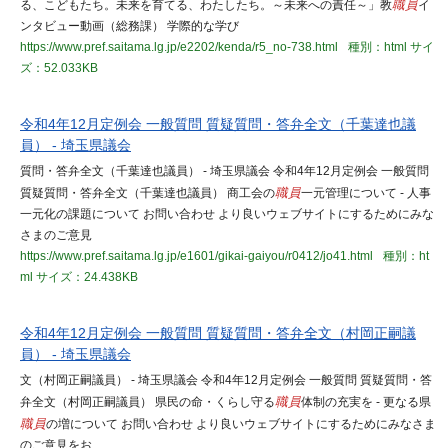
る、こどもたち。未来を育てる、わたしたち。～未来への責任～」教
職員
イ
ンタビュー動画（総務課） 学際的な学び
https://www.pref.saitama.lg.jp/e2202/kenda/r5_no-738.html
種別：html
サイ
ズ：52.033KB
令和4年12月定例会 一般質問 質疑質問・答弁全文（千葉達也議
員） - 埼玉県議会
質問・答弁全文（千葉達也議員） - 埼玉県議会 令和4年12月定例会 一般質問
質疑質問・答弁全文（千葉達也議員） 商工会の
職員
一元管理について - 人事
一元化の課題について お問い合わせ より良いウェブサイトにするためにみな
さまのご意見
https://www.pref.saitama.lg.jp/e1601/gikai-gaiyou/r0412/jo41.html
種別：ht
ml
サイズ：24.438KB
令和4年12月定例会 一般質問 質疑質問・答弁全文（村岡正嗣議
員） - 埼玉県議会
文（村岡正嗣議員） - 埼玉県議会 令和4年12月定例会 一般質問 質疑質問・答
弁全文（村岡正嗣議員） 県民の命・くらし守る
職員
体制の充実を - 更なる県
職員
の増について お問い合わせ より良いウェブサイトにするためにみなさま
のご意見をお