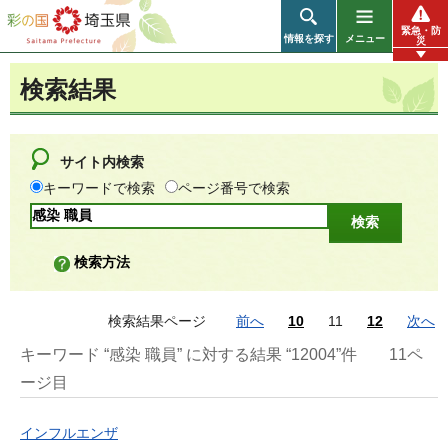
彩の国 埼玉県
緊急・防
情報を探す
メニュー
災
検索結果
サイト内検索
キーワードで検索
ページ番号で検索
検索方法
検索結果ページ
前へ
10
11
12
次へ
キーワード “感染 職員” に対する結果 “12004”件
11ペ
ージ目
インフルエンザ