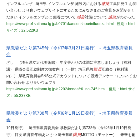
インフルエンザ - 埼玉県 インフルエンザ 施設内における
感染
症集団発生 お問
い合わせ より良いウェブサイトにするためにみなさまのご意見をお聞かせく
ださい インフルエンザとは 療養について
感染
対策について
感染
がわかった
https://www.pref.saitama.lg.jp/b0701/kansenshou/influenza.html
種別：html
サイズ：22.522KB
県教委だより第745号（令和7年3月21日発行） - 埼玉県教育委員
会
ざし」（埼玉県立近代美術館） 年度替わりの体調に注意しましょう（福利
課） 退職会員互助制度の御案内（（一財）埼玉県教
職員
互助会（福利課
内）） 県教育委員会SNS公式アカウントについて 読者アンケートについて お
問い合わせ より良いウェブサ
https://www.pref.saitama.lg.jp/e2202/kenda/r6_no-745.html
種別：html
サイ
ズ：55.237KB
県教委だより第738号（令和6年1月19日発行） - 埼玉県教育委員
会
19日発行） - 埼玉県教育委員会 県教委だより第738号（令和6年1月19日発
行） 目次 教育長年頭あいさつ 埼玉県教
職員
MOTTO（モットー）「未来を創