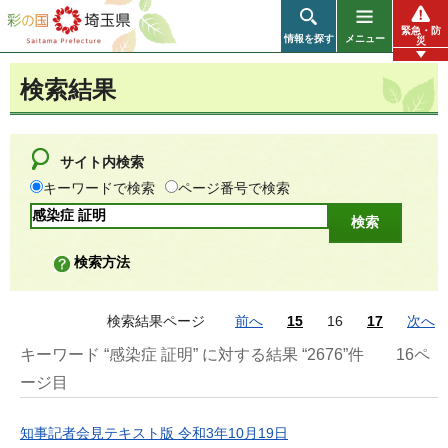
彩の国 埼玉県
緊急・防
情報を探す
メニュー
災
検索結果
サイト内検索
キーワードで検索
ページ番号で検索
検索方法
検索結果ページ
前へ
15
16
17
次へ
キーワード “感染症 証明” に対する結果 “2676”件
16ペ
ージ目
知事記者会見テキスト版 令和3年10月19日