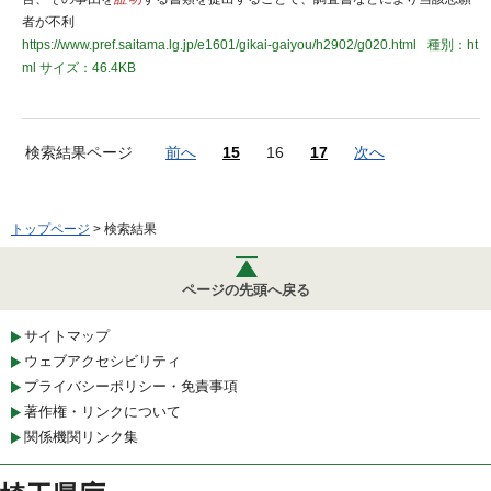
者が不利
https://www.pref.saitama.lg.jp/e1601/gikai-gaiyou/h2902/g020.html
種別：ht
ml
サイズ：46.4KB
検索結果ページ
前へ
15
16
17
次へ
トップページ
> 検索結果
ページの先頭へ戻る
サイトマップ
ウェブアクセシビリティ
プライバシーポリシー・免責事項
著作権・リンクについて
関係機関リンク集