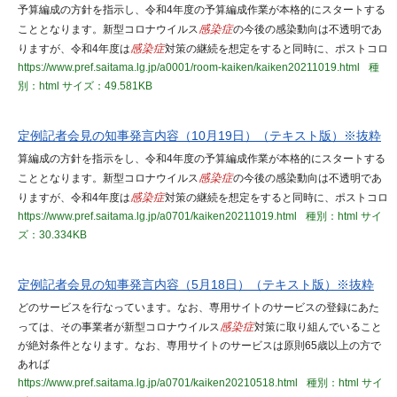
予算編成の方針を指示し、令和4年度の予算編成作業が本格的にスタートする
こととなります。新型コロナウイルス
感染症
の今後の感染動向は不透明であ
りますが、令和4年度は
感染症
対策の継続を想定をすると同時に、ポストコロ
https://www.pref.saitama.lg.jp/a0001/room-kaiken/kaiken20211019.html
種
別：html
サイズ：49.581KB
定例記者会見の知事発言内容（10月19日）（テキスト版）※抜粋
算編成の方針を指示をし、令和4年度の予算編成作業が本格的にスタートする
こととなります。新型コロナウイルス
感染症
の今後の感染動向は不透明であ
りますが、令和4年度は
感染症
対策の継続を想定をすると同時に、ポストコロ
https://www.pref.saitama.lg.jp/a0701/kaiken20211019.html
種別：html
サイ
ズ：30.334KB
定例記者会見の知事発言内容（5月18日）（テキスト版）※抜粋
どのサービスを行なっています。なお、専用サイトのサービスの登録にあた
っては、その事業者が新型コロナウイルス
感染症
対策に取り組んでいること
が絶対条件となります。なお、専用サイトのサービスは原則65歳以上の方で
あれば
https://www.pref.saitama.lg.jp/a0701/kaiken20210518.html
種別：html
サイ