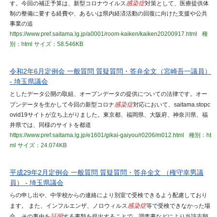
す。今回の補正予算は、新型コロナウイルス
感染症
対策として、医療提供体
制の整備に要する経費や、あるいは県内経済活動の回復に向けた支援や公共
事業の追
https://www.pref.saitama.lg.jp/a0001/room-kaiken/kaiken20200917.html
種
別：html
サイズ：58.546KB
令和2年6月定例会 一般質問 質疑質問・答弁全文（宮崎吾一議員）
- 埼玉県議会
としたデータ公開の取組、オープンデータの提供についての法律です。オー
プンデータを生かして今回の新型コロナ
感染症
対応において、saitama.stopc
ovid19サイトが立ち上がりました。東京都、福岡県、大阪府、神奈川県、福
井県では、同様のサイトを都道
https://www.pref.saitama.lg.jp/e1601/gikai-gaiyou/r0206/m012.html
種別：ht
ml
サイズ：24.074KB
平成29年2月定例会 一般質問 質疑質問・答弁全文 （権守幸男議
員） - 埼玉県議会
らの申し出や、中学校からの連絡により別室で受検できるよう配慮しており
ます。 また、インフルエンザ、ノロウィルス
感染症
等で受検できなかった場
合、その事由を
証明
する書類を提出することで、調査書などにより当該志願