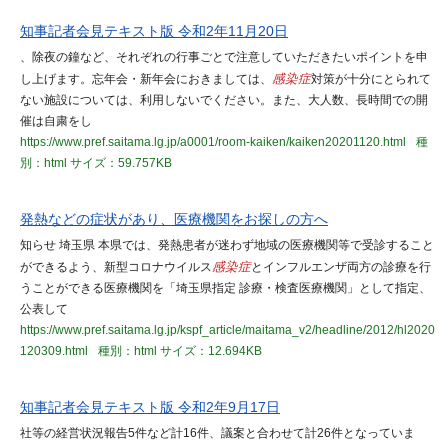
知事記者会見テキスト版 令和2年11月20日
、除夜の鐘など、それぞれの行事ごとで注意していただきたいポイントを申
し上げます。忘年会・新年会におきましては、
感染症
対策が十分にとられて
ない施設については、利用しないでください。また、大人数、長時間での開
催は自粛をし
https://www.pref.saitama.lg.jp/a0001/room-kaiken/kaiken20201120.html
種
別：html
サイズ：59.757KB
発熱などの症状があり、医療機関をお探しの方へ
知らせ 埼玉県 本県では、発熱患者が迷わず地域の医療機関等で受診すること
ができるよう、新型コロナウイルス
感染症
とインフルエンザ両方の診療を行
うことができる医療機関を「埼玉県指定 診療・検査医療機関」として指定、
公表して
https://www.pref.saitama.lg.jp/kspf_article/maitama_v2/headline/2012/hl2020
120309.html
種別：html
サイズ：12.694KB
知事記者会見テキスト版 令和2年9月17日
社等の経営状況報告5件など計16件、議案と合わせて計26件となっていま