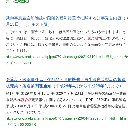
ズ：42.632KB
緊急事態宣言解除後の段階的緩和措置等に関する知事発言内容（3
月19日）（テキスト版）
。その中には、誹謗中傷、あるいは風評被害といったものも含まれます。さ
らに、先ほど、例えば二酸化炭素の濃度測定器や、
感染症
防止対策を行う。
こういった時には、様々な事業者が根拠のないような商品や不当表示を行う
ことがしばし
https://www.pref.saitama.lg.jp/a0701/message20210319.html
種別：html
サ
イズ：39.947KB
医薬品・医薬部外品・化粧品・医療機器・再生医療等製品の製造
販売業・製造業関連通知（平成29年4月から平成29年9月まで）
第1号 平 成 29 年 8 月 18 日 平 成29年 7 月 28 日 再生医療等製品及び生物由
来製品の
感染症
定期報告に関するQ＆Aについて（PDF：352KB） 事務連絡
平 成 29 年 8 月 7 日 平 成29年 7 月 27 日 指定高度管理医療機器等の適合性チ
ェックリストについて（
https://www.pref.saitama.lg.jp/a0707/tsuuchi-h2904-h2909.html
種別：html
サイズ：83.233KB