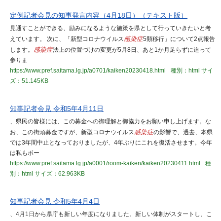
定例記者会見の知事発言内容（4月18日）（テキスト版）
見通すことができる、励みになるような施策を県として行っていきたいと考
えています。 次に、「新型コロナウイルス
感染症
5類移行」について2点報告
します。
感染症
法上の位置づけの変更が5月8日、あと1か月足らずに迫って
参りま
https://www.pref.saitama.lg.jp/a0701/kaiken20230418.html
種別：html
サイ
ズ：51.145KB
知事記者会見 令和5年4月11日
、県民の皆様には、この募金への御理解と御協力をお願い申し上げます。な
お、この街頭募金ですが、新型コロナウイルス
感染症
の影響で、過去、本県
では3年間中止となっておりましたが、4年ぶりにこれを復活させます。今年
は私もボー
https://www.pref.saitama.lg.jp/a0001/room-kaiken/kaiken20230411.html
種
別：html
サイズ：62.963KB
知事記者会見 令和5年4月4日
、4月1日から県庁も新しい年度になりました。新しい体制がスタートし、こ