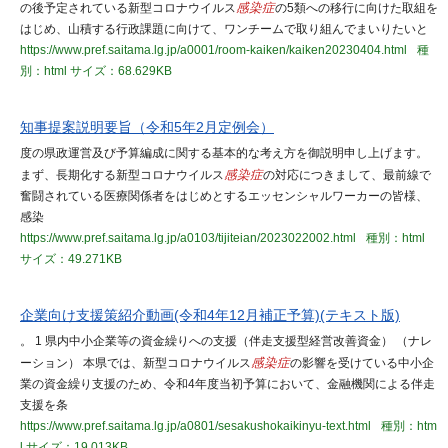
の後予定されている新型コロナウイルス
感染症
の5類への移行に向けた取組を
はじめ、山積する行政課題に向けて、ワンチームで取り組んでまいりたいと
https://www.pref.saitama.lg.jp/a0001/room-kaiken/kaiken20230404.html
種
別：html
サイズ：68.629KB
知事提案説明要旨（令和5年2月定例会）
度の県政運営及び予算編成に関する基本的な考え方を御説明申し上げます。
まず、長期化する新型コロナウイルス
感染症
の対応につきまして、最前線で
奮闘されている医療関係者をはじめとするエッセンシャルワーカーの皆様、
感染
https://www.pref.saitama.lg.jp/a0103/tijiteian/2023022002.html
種別：html
サイズ：49.271KB
企業向け支援策紹介動画(令和4年12月補正予算)(テキスト版)
。 1 県内中小企業等の資金繰りへの支援（伴走支援型経営改善資金） （ナレ
ーション） 本県では、新型コロナウイルス
感染症
の影響を受けている中小企
業の資金繰り支援のため、令和4年度当初予算において、金融機関による伴走
支援を条
https://www.pref.saitama.lg.jp/a0801/sesakushokaikinyu-text.html
種別：htm
l
サイズ：19.013KB