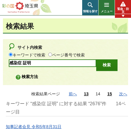
彩の国 埼玉県
緊急・防
情報を探す
メニュー
災
検索結果
サイト内検索
キーワードで検索
ページ番号で検索
検索方法
検索結果ページ
前へ
13
14
15
次へ
キーワード “感染症 証明” に対する結果 “2676”件
14ペ
ージ目
知事記者会見 令和5年8月31日