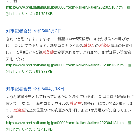
て、新
https://www.pref.saitama.lg.jp/a0001/room-kaiken/kaken20230518.html
種
別：html
サイズ：54.757KB
知事記者会見 令和5年5月2日
きたいと思います。まずは、「新型コロナ5類移行に向けた県民への呼びか
け」についてであります。新型コロナウイルス
感染症
の
感染症
法上の位置付
けが、5月8日から5類
感染症
に変更されます。これまで、まずは長い間御協
力をいただ
https://www.pref.saitama.lg.jp/a0001/room-kaiken/kaiken20230502.html
種
別：html
サイズ：93.373KB
知事記者会見 令和5年4月18日
ような施策を県として行っていきたいと考えています。 新型コロナ5類移行に
備えて 次に、「新型コロナウイルス
感染症
5類移行」について2点報告しま
す。
感染症
法上の位置づけの変更が5月8日、あと1か月足らずに迫ってまい
りま
https://www.pref.saitama.lg.jp/a0001/room-kaiken/kaiken20230418.html
種
別：html
サイズ：72.413KB