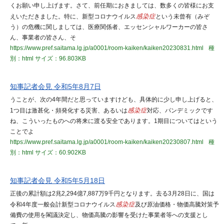
くお願い申し上げます。さて、前任期におきましては、数多くの皆様にお支
えいただきました。特に、新型コロナウイルス
感染症
という未曾有（みぞ
う）の危機に関しましては、医療関係者、エッセンシャルワーカーの皆さ
ん、事業者の皆さん、そ
https://www.pref.saitama.lg.jp/a0001/room-kaiken/kaiken20230831.html
種
別：html
サイズ：96.803KB
知事記者会見 令和5年8月7日
うことが、次の4年間だと思っていますけども、具体的に少し申し上げると、
1つ目は激甚化・頻発化する災害、あるいは
感染症
対応、パンデミックです
ね、こういったものへの将来に渡る安全であります。1期目についてはという
ことでよ
https://www.pref.saitama.lg.jp/a0001/room-kaiken/kaiken20230807.html
種
別：html
サイズ：60.902KB
知事記者会見 令和5年5月18日
正後の累計額は2兆2,294億7,887万9千円となります。去る3月28日に、国は
令和4年度一般会計新型コロナウイルス
感染症
及び原油価格・物価高騰対策予
備費の使用を閣議決定し、物価高騰の影響を受けた事業者等への支援とし