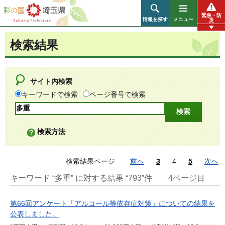
彩の国 埼玉県
緊急・防
情報を探す
メニュー
災
検索結果
サイト内検索
キーワードで検索
ページ番号で検索
検索方法
検索結果ページ
前へ
3
4
5
次へ
キーワード “多重” に対する結果 “793”件
4ページ目
第66回アンケート「アルコール等依存症対策」についての結果を
公表しました。