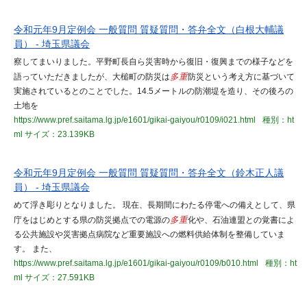
令和元年9月定例会 一般質問 質疑質問・答弁全文（白根大輔議
員） - 埼玉県議会
察してまいりました。平野町長自ら災害時から復旧・復興までの様子などを
語っていただきましたが、大槌町の防災は
多重
防災という考え方に基づいて
実施されているとのことでした。14.5メートルの防潮堤を造り、その後ろの
土地を
https://www.pref.saitama.lg.jp/e1601/gikai-gaiyou/r0109/i021.html
種別：ht
ml
サイズ：23.139KB
令和元年9月定例会 一般質問 質疑質問・答弁全文（鈴木正人議
員） - 埼玉県議会
めて浮き彫りとなりました。 現在、長期間にわたる停電への備えとして、県
庁をはじめとする県の防災拠点での電源の
多重
化や、石油連盟との覚書によ
る公共施設や災害拠点病院など重要施設への燃料供給体制を整備していま
す。 また、
https://www.pref.saitama.lg.jp/e1601/gikai-gaiyou/r0109/b010.html
種別：ht
ml
サイズ：27.591KB