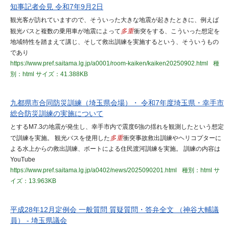
知事記者会見 令和7年9月2日
観光客が訪れていますので、そういった大きな地震が起きたときに、例えば
観光バスと複数の乗用車が地震によって
多重
衝突をする、こういった想定を
地域特性を踏まえて講じ、そして救出訓練を実施するという、そういうもの
であり
https://www.pref.saitama.lg.jp/a0001/room-kaiken/kaiken20250902.html
種
別：html
サイズ：41.388KB
九都県市合同防災訓練（埼玉県会場）・ 令和7年度埼玉県・幸手市
総合防災訓練の実施について
とするM7.3の地震が発生し、幸手市内で震度6強の揺れを観測したという想定
で訓練を実施。 観光バスを使用した
多重
衝突事故救出訓練やヘリコプターに
よる水上からの救出訓練、ボートによる住民渡河訓練を実施。 訓練の内容は
YouTube
https://www.pref.saitama.lg.jp/a0402/news/2025090201.html
種別：html
サ
イズ：13.963KB
平成28年12月定例会 一般質問 質疑質問・答弁全文 （神谷大輔議
員） - 埼玉県議会