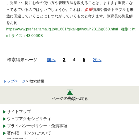
、児童・生徒にお金の使い方や管理方法を教えることは、ますます重要にな
ってきているのではないでしょうか。これは、
多重
債務や借金トラブルを未
然に回避していくことにもつながっていくものと考えます。教育長の御見解
をお伺
https://www.pref.saitama.lg.jp/e1601/gikai-gaiyou/h2812/g060.html
種別：ht
ml
サイズ：43.006KB
検索結果ページ
前へ
3
4
5
次へ
トップページ
> 検索結果
ページの先頭へ戻る
サイトマップ
ウェブアクセシビリティ
プライバシーポリシー・免責事項
著作権・リンクについて