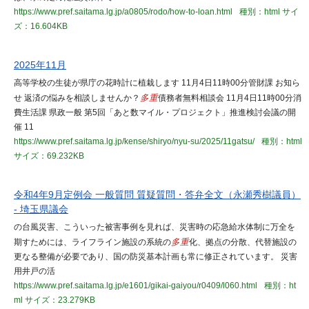
https://www.pref.saitama.lg.jp/a0805/rodo/how-to-loan.html
種別：html
サイ
ズ：16.604KB
2025年11月
高等学校の生徒が県庁の花時計に植栽します 11月4日11時00分管財課 お知ら
せ 返済の悩みを相談しませんか？
多重
債務者無料相談会 11月4日11時00分消
費生活課 県政一般 第5回「あと数マイル・プロジェクト」推進検討会議の開
催 11
https://www.pref.saitama.lg.jp/kense/shiryo/nyu-su/2025/11gatsu/
種別：html
サイズ：69.232KB
令和4年9月定例会 一般質問 質疑質問・答弁全文（永瀬秀樹議員）
- 埼玉県議会
の台風災害、こういった被害事例を見れば、災害時の応急給水体制に万全を
期すためには、ライフライン施設の系統の
多重
化、拠点の分散、代替施設の
更なる整備が必要であり、国の防災基本計画も常に修正されています。 災害
用井戸の活
https://www.pref.saitama.lg.jp/e1601/gikai-gaiyou/r0409/l060.html
種別：ht
ml
サイズ：23.279KB