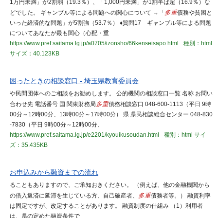
1万円未満」が2割弱（19.3％）、「1,000円未満」が1割半ば超（16.9％）な
どでした。 ギャンブル等による問題への関心について →「
多重
債務や貧困と
いった経済的な問題」が5割強（53.7％） ♦質問17 ギャンブル等による問題
についてあなたが最も関心（心配・重
https://www.pref.saitama.lg.jp/a0705/izonsho/66kenseisapo.html
種別：html
サイズ：40.123KB
困ったときの相談窓口 - 埼玉県教育委員会
や民間団体へのご相談をお勧めします。 公的機関の相談窓口一覧 名称 お問い
合わせ先 電話番号 国 関東財務局
多重
債務相談窓口 048-600-1113（平日 9時
00分～12時00分、13時00分～17時00分） 県 県民相談総合センター 048-830
-7830（平日 9時00分～12時00分、
https://www.pref.saitama.lg.jp/e2201/kyouikusoudan.html
種別：html
サイ
ズ：35.435KB
お申込みから融資までの流れ
ることもありますので、ご承知おきください。 （例えば、他の金融機関から
の借入返済に延滞を生じている方、自己破産者、
多重
債務者等。） 融資利率
は固定ですが、改定することがあります。 融資制度の仕組み （1）利用者
は、県の定めた融資条件で