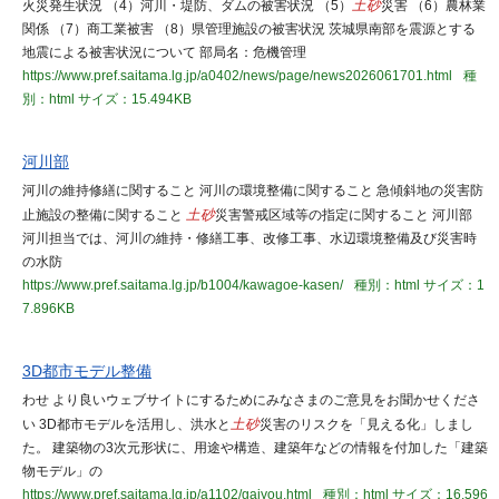
火災発生状況 （4）河川・堤防、ダムの被害状況 （5）
土砂
災害 （6）農林業
関係 （7）商工業被害 （8）県管理施設の被害状況 茨城県南部を震源とする
地震による被害状況について 部局名：危機管理
https://www.pref.saitama.lg.jp/a0402/news/page/news2026061701.html
種
別：html
サイズ：15.494KB
河川部
河川の維持修繕に関すること 河川の環境整備に関すること 急傾斜地の災害防
止施設の整備に関すること
土砂
災害警戒区域等の指定に関すること 河川部
河川担当では、河川の維持・修繕工事、改修工事、水辺環境整備及び災害時
の水防
https://www.pref.saitama.lg.jp/b1004/kawagoe-kasen/
種別：html
サイズ：1
7.896KB
3D都市モデル整備
わせ より良いウェブサイトにするためにみなさまのご意見をお聞かせくださ
い 3D都市モデルを活用し、洪水と
土砂
災害のリスクを「見える化」しまし
た。 建築物の3次元形状に、用途や構造、建築年などの情報を付加した「建築
物モデル」の
https://www.pref.saitama.lg.jp/a1102/gaiyou.html
種別：html
サイズ：16.596