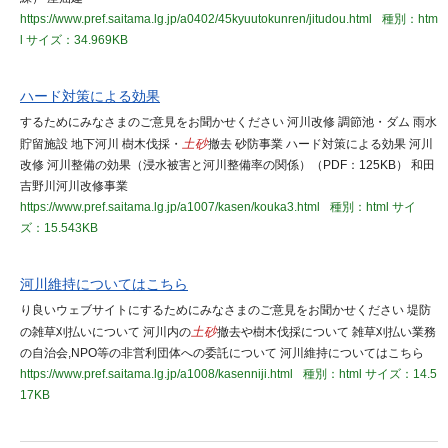
https://www.pref.saitama.lg.jp/a0402/45kyuutokunren/jitudou.html
種別：htm
l
サイズ：34.969KB
ハード対策による効果
するためにみなさまのご意見をお聞かせください 河川改修 調節池・ダム 雨水
貯留施設 地下河川 樹木伐採・
土砂
撤去 砂防事業 ハード対策による効果 河川
改修 河川整備の効果（浸水被害と河川整備率の関係）（PDF：125KB） 和田
吉野川河川改修事業
https://www.pref.saitama.lg.jp/a1007/kasen/kouka3.html
種別：html
サイ
ズ：15.543KB
河川維持についてはこちら
り良いウェブサイトにするためにみなさまのご意見をお聞かせください 堤防
の雑草刈払いについて 河川内の
土砂
撤去や樹木伐採について 雑草刈払い業務
の自治会,NPO等の非営利団体への委託について 河川維持についてはこちら
https://www.pref.saitama.lg.jp/a1008/kasenniji.html
種別：html
サイズ：14.5
17KB