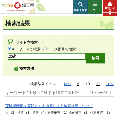
彩の国 埼玉県
緊急・防
情報を探す
メニュー
災
検索結果
サイト内検索
キーワードで検索
ページ番号で検索
検索方法
検索結果ページ
前へ
9
10
11
次へ
キーワード “土砂” に対する結果 “4514”件
10ページ目
茨城県南部を震源とする地震による被害状況について
ン （2）鉄道 （3）道路 （4）医療施設 （1）人的被害 （2）住家被害 （3）