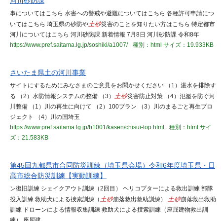
河川砂防課
事についてはこちら 水害への警戒や避難についてはこちら 各種許可申請につ
いてはこちら 埼玉県の砂防や
土砂
災害のことを知りたい方はこちら 特定都市
河川についてはこちら 河川砂防課 新着情報 7月8日 河川砂防課 令和8年
https://www.pref.saitama.lg.jp/soshiki/a1007/
種別：html
サイズ：19.933KB
さいたま県土の河川事業
サイトにするためにみなさまのご意見をお聞かせください （1）湛水を排除す
る （2）水防情報システムの整備 （3）
土砂
災害防止対策 （4）氾濫を防ぐ河
川整備 （1）川の再生に向けて （2）100プラン （3）川のまるごと再生プロ
ジェクト （4）川の国埼玉
https://www.pref.saitama.lg.jp/b1001/kasen/chisui-top.html
種別：html
サイ
ズ：21.583KB
第45回九都県市合同防災訓練（埼玉県会場）令和6年度埼玉県・日
高市総合防災訓練【実動訓練】
ン復旧訓練 シェイクアウト訓練（2回目） ヘリコプターによる救出訓練 部隊
投入訓練 救助犬による捜索訓練（
土砂
崩落救出救助訓練）
土砂
崩落救出救助
訓練 ドローンによる情報収集訓練 救助犬による捜索訓練（座屈建物救出訓
練） 座屈建