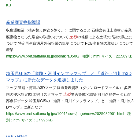
KB
産業廃棄物指導課
収集運搬業（積み替え保管を除く。）に関すること 石綿含有仕上塗材が産業
廃棄物となった場合の取扱いについて
土砂
の堆積による土壌の汚染の防止に
ついて 特定再生資源屋外保管業の規制について PCB廃棄物の取扱いについて
産業
https://www.pref.saitama.lg.jp/soshiki/a0506/
種別：html
サイズ：22.589KB
埼玉県GISの「道路・河川インフラマップ」と 「道路・河川の3D
マップ」に新たなデータを追加しました
マップ 道路・河川の3Dマップ 報道発表資料（ダウンロードファイル） 多段
階の浸水想定図 水害リスクマップ
土砂
災害警戒区域等 河川点群データ 山間
部点群データ 埼玉県GISの「道路・河川インフラマップ」と 「道路・河川の3
Dマップ」に新たなデ
https://www.pref.saitama.lg.jp/a1001/news/page/news2025082901.html
種
別：html
サイズ：17.995KB