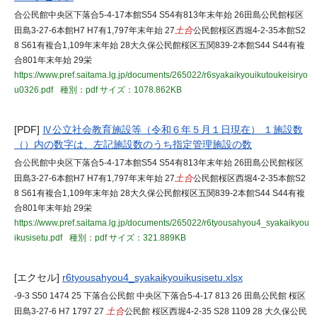
合公民館中央区下落合5-4-17本館S54 S54有813年末年始 26田島公民館桜区
田島3-27-6本館H7 H7有1,797年末年始 27
土合
公民館桜区西堀4-2-35本館S2
8 S61有複合1,109年末年始 28大久保公民館桜区五関839-2本館S44 S44有複
合801年末年始 29栄
https://www.pref.saitama.lg.jp/documents/265022/r6syakaikyouikutoukeisiryo
u0326.pdf
種別：pdf
サイズ：1078.862KB
[PDF]
Ⅳ公立社会教育施設等（令和６年５月１日現在） １施設数
（）内の数字は、左記施設数のうち指定管理施設の数
合公民館中央区下落合5-4-17本館S54 S54有813年末年始 26田島公民館桜区
田島3-27-6本館H7 H7有1,797年末年始 27
土合
公民館桜区西堀4-2-35本館S2
8 S61有複合1,109年末年始 28大久保公民館桜区五関839-2本館S44 S44有複
合801年末年始 29栄
https://www.pref.saitama.lg.jp/documents/265022/r6tyousahyou4_syakaikyou
ikusisetu.pdf
種別：pdf
サイズ：321.889KB
[エクセル]
r6tyousahyou4_syakaikyouikusisetu.xlsx
-9-3 S50 1474 25 下落合公民館 中央区下落合5-4-17 813 26 田島公民館 桜区
田島3-27-6 H7 1797 27
土合
公民館 桜区西堀4-2-35 S28 1109 28 大久保公民