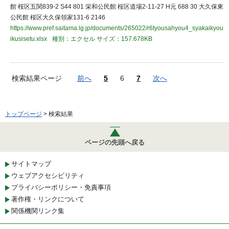
館 桜区五関839-2 S44 801 栄和公民館 桜区道場2-11-27 H元 688 30 大久保東
公民館 桜区大久保領家131-6 2146
https://www.pref.saitama.lg.jp/documents/265022/r6tyousahyou4_syakaikyou
ikusisetu.xlsx
種別：エクセル
サイズ：157.678KB
検索結果ページ
前へ
5
6
7
次へ
トップページ
> 検索結果
ページの先頭へ戻る
サイトマップ
ウェブアクセシビリティ
プライバシーポリシー・免責事項
著作権・リンクについて
関係機関リンク集