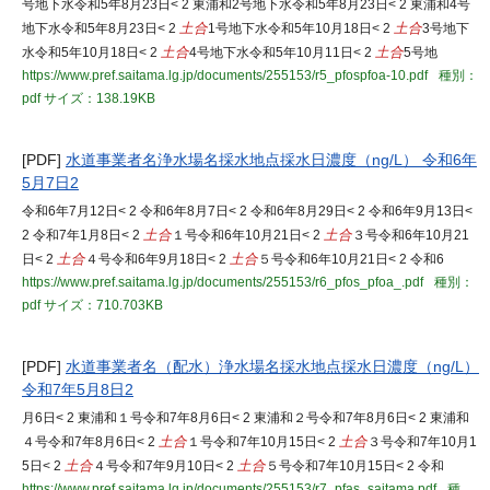
号地下水令和5年8月23日< 2 東浦和2号地下水令和5年8月23日< 2 東浦和4号
地下水令和5年8月23日< 2
土合
1号地下水令和5年10月18日< 2
土合
3号地下
水令和5年10月18日< 2
土合
4号地下水令和5年10月11日< 2
土合
5号地
https://www.pref.saitama.lg.jp/documents/255153/r5_pfospfoa-10.pdf
種別：
pdf
サイズ：138.19KB
[PDF]
水道事業者名浄水場名採水地点採水日濃度（ng/L） 令和6年
5月7日2
令和6年7月12日< 2 令和6年8月7日< 2 令和6年8月29日< 2 令和6年9月13日<
2 令和7年1月8日< 2
土合
１号令和6年10月21日< 2
土合
３号令和6年10月21
日< 2
土合
４号令和6年9月18日< 2
土合
５号令和6年10月21日< 2 令和6
https://www.pref.saitama.lg.jp/documents/255153/r6_pfos_pfoa_.pdf
種別：
pdf
サイズ：710.703KB
[PDF]
水道事業者名（配水）浄水場名採水地点採水日濃度（ng/L）
令和7年5月8日2
月6日< 2 東浦和１号令和7年8月6日< 2 東浦和２号令和7年8月6日< 2 東浦和
４号令和7年8月6日< 2
土合
１号令和7年10月15日< 2
土合
３号令和7年10月1
5日< 2
土合
４号令和7年9月10日< 2
土合
５号令和7年10月15日< 2 令和
https://www.pref.saitama.lg.jp/documents/255153/r7_pfas_saitama.pdf
種