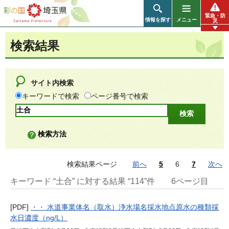
彩の国 埼玉県
緊急・防
情報を探す
メニュー
災
検索結果
サイト内検索
キーワードで検索
ページ番号で検索
検索方法
検索結果ページ
前へ
5
6
7
次へ
キーワード “土合” に対する結果 “114”件
6ページ目
[PDF]
・・ 水道事業体名（取水）浄水場名採水地点原水の種類採
水日濃度（ng/L）