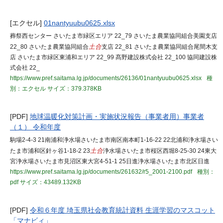
[エクセル]
01nantyuubu0625.xlsx
葬祭西センター さいたま市緑区エリア 22_79 さいたま農業協同組合美園支店
22_80 さいたま農業協同組合
土合
支店 22_81 さいたま農業協同組合尾間木支
店 さいたま市緑区東浦和エリア 22_99 髙野建設株式会社 22_100 協同建設株
式会社 22_
https://www.pref.saitama.lg.jp/documents/26136/01nantyuubu0625.xlsx
種
別：エクセル
サイズ：379.378KB
[PDF]
地球温暖化対策計画・実施状況報告（事業者用）事業者
（１） 令和年度
駒場2-4-3 21南浦和浄水場さいたま市南区南本町1-16-22 22北浦和浄水場さい
たま市浦和区針ヶ谷1-18-2 23
土合
浄水場さいたま市桜区西堀8-25-30 24東大
宮浄水場さいたま市見沼区東大宮4-51-1 25日進浄水場さいたま市北区日進
https://www.pref.saitama.lg.jp/documents/261632/r5_2001-2100.pdf
種別：
pdf
サイズ：43489.132KB
[PDF]
令和６年度 埼玉県社会教育統計資料 生涯学習のマスコット
「マナビィ」