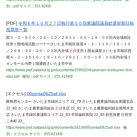
別：pdf
サイズ：331.82KB
[PDF]
令和６年１０月２７日執行第５０回衆議院議員総選挙期日前
投票所一覧
西５－２－９１０／２４～１０／２６１１：００～１９：００区内全域桜区
役所１階地域活動コーナーさいたま市桜区道場４－３－１１０／１６～１０
／２６８：３０～２０：００区内全域
土合
支所１階会議室さいたま市桜区西
堀４－２－３５１０／１９～１０／２６１１：００～１９：００区内全域イ
オンモール与野１階通路さいたま市中央
https://www.pref.saitama.lg.jp/documents/259502/r6syuinsen-kizitsuzen-shis
etsu.pdf
種別：pdf
サイズ：255.415KB
[エクセル]
00zentai0625all.xlsx
葬祭西センター さいたま市緑区エリア 22_79 さいたま農業協同組合美園支店
22_80 さいたま農業協同組合
土合
支店 22_81 さいたま農業協同組合尾間木支
店 さいたま市緑区東浦和エリア 22_83 半田歯科医院 22_85 割烹魚豊 行田市
二本町 22_
https://www.pref.saitama.lg.jp/documents/26136/00zentai0625all.xlsx
種
別：エクセル
サイズ：355.821KB