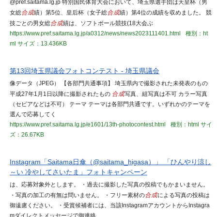
@pref.saitama.lg.jp 特別国民体育大会において、埼玉県選手団は天皇杯（男
女総
合成
績）第5位、皇后杯（女子総
合成
績）第4位の成績を収めました。 競
技ごとの男女総
合成
績は、ソフトボール競技(18大会ぶ
https://www.pref.saitama.lg.jp/a0312/news/news2023111401.html
種別：ht
ml
サイズ：13.436KB
第13回埼玉県議会フォトコンテスト - 埼玉県議会
像データ（JPEG） 【各部門共通事項】 埼玉県内で撮影された未発表のもの
平成27年1月1日以降に撮影されたもの
合成
写真、組写真は不可 カラー写真
（セピアなどは不可） テーマ テーマは各部門共通です。いずれかのテーマを
選んで応募してく
https://www.pref.saitama.lg.jp/e1601/13th-photocontest.html
種別：html
サイ
ズ：26.67KB
Instagram「Saitama日傘（@saitama_higasa）」 「ひんやり涼し
～い 冷やしてさいたま」フォトキャンペーン
は、応募対象外とします。 ・過去に撮影した写真の投稿でもかまいません。
・写真の加工の有無は問いません。 ・フリー素材の
合成
による写真の投稿は
御遠慮ください。 ・受賞候補者には、当該InstagramアカウントからInstagra
mダイレクトメッセージで御連絡