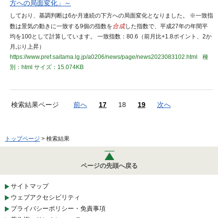
方への局面変化」～
しており、基調判断は6か月連続の下方への局面変化となりました。 ※一致指
数は景気の動きに一致する9個の指数を
合成
した指数で、平成27年の年間平
均を100として計算しています。 一致指数：80.6（前月比+1.8ポイント、2か
月ぶり上昇）
https://www.pref.saitama.lg.jp/a0206/news/page/news2023083102.html
種
別：html
サイズ：15.074KB
検索結果ページ
前へ
17
18
19
次へ
トップページ
> 検索結果
ページの先頭へ戻る
サイトマップ
ウェブアクセシビリティ
プライバシーポリシー・免責事項