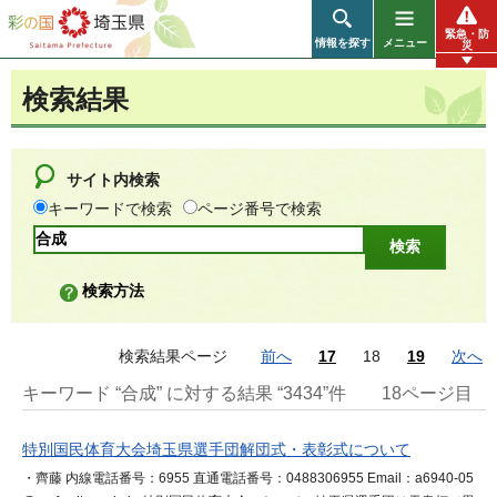
彩の国 埼玉県
緊急・防
情報を探す
メニュー
災
検索結果
サイト内検索
キーワードで検索
ページ番号で検索
検索方法
検索結果ページ
前へ
17
18
19
次へ
キーワード “合成” に対する結果 “3434”件
18ページ目
特別国民体育大会埼玉県選手団解団式・表彰式について
・齊藤 内線電話番号：6955 直通電話番号：0488306955 Email：a6940-05