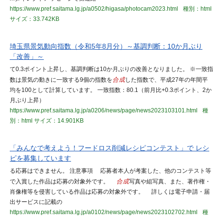
https://www.pref.saitama.lg.jp/a0502/higasa/photocam2023.html
種別：html
サイズ：33.742KB
埼玉県景気動向指数（令和5年8月分）～基調判断：10か月ぶり
「改善」～
て0.3ポイント上昇し、基調判断は10か月ぶりの改善となりました。 ※一致指
数は景気の動きに一致する9個の指数を
合成
した指数で、平成27年の年間平
均を100として計算しています。 一致指数：80.1（前月比+0.3ポイント、2か
月ぶり上昇）
https://www.pref.saitama.lg.jp/a0206/news/page/news2023103101.html
種
別：html
サイズ：14.901KB
「みんなで考えよう！フードロス削減レシピコンテスト」で レシ
ピを募集しています
る応募はできません。 注意事項 応募者本人が考案した、他のコンテスト等
で入賞した作品は応募の対象外です。
合成
写真や組写真、また、著作権・
肖像権等を侵害している作品は応募の対象外です。 詳しくは電子申請・届
出サービスに記載の
https://www.pref.saitama.lg.jp/a0102/news/page/news2023102702.html
種