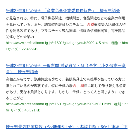
平成29年9月定例会 「産業労働企業委員長報告」 - 埼玉県議会
が見込まれる。特に、電子機器関連、機械関連、食品関連などの企業の利用
を見込んでいる。また、誘電特性評価システムは、
合成
樹脂等の絶縁体の特
性を測る装置であり、プラスチック製品関連、情報通信機器関連、電子部品
関連などの企業の
https://www.pref.saitama.lg.jp/e1601/gikai-gaiyou/h2909-4-5.html
種別：htm
l
サイズ：22.466KB
平成29年9月定例会 一般質問 質疑質問・答弁全文（小久保憲一議
員） - 埼玉県議会
高額だからです。訓練施設も少なく、義肢装具士でも義手を扱っている方は
限られているのが現状です。特に子供の場
合、成
長に応じて作り替える必要
があり、更なる負担となります。しかし、子供にとって人と同じようにでき
ることがど
https://www.pref.saitama.lg.jp/e1601/gikai-gaiyou/h2909/n031.html
種別：ht
ml
サイズ：45.321KB
埼玉県景気動向指数（令和5年6月分）～基調判断：6か月連続「下