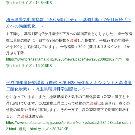
別：html
サイズ：14.844KB
埼玉県景気動向指数（令和5年7月分）～基調判断：7か月連続「下
方への局面変化」～
ト下降し、基調判断は7か月連続の下方への局面変化となりました。 ※一致指
数は景気の動きに一致する9個の指数を
合成
した指数で、平成27年の年間平
均を100として計算しています。 一致指数：79.9（前月比-1.3ポイント、2か
月ぶり下降）
https://www.pref.saitama.lg.jp/a0206/news/page/news2023092902.html
種
別：html
サイズ：15.018KB
平成28年度研究課題（自然 H26-H28 光化学オキシダントと高濃度
二酸化炭素） - 埼玉県環境科学国際センター
かになっています。また、地球規模で大気中の二酸化炭素（CO2）濃度も上
昇し続けています。CO2濃度上昇によって植物の光
合成
は促進され、多くの
植物の成長や収量が増加します。その一方で、高CO2環境下で長期間栽培す
ると、光
合成
速度が高
https://www.pref.saitama.lg.jp/cess/torikumi/kenkyukadai/h28/h28kadai-sizen
2.html
種別：html
サイズ：20.743KB