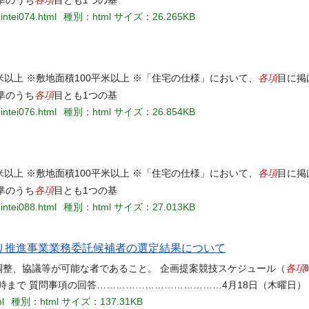
各項
準のうち
目とも1つの基
intei074.html
種別：html
サイズ：26.265KB
各項
米以上 ※敷地面積100平米以上 ※「住宅の仕様」において、
目に掲
各項
準のうち
目とも1つの基
intei076.html
種別：html
サイズ：26.854KB
各項
米以上 ※敷地面積100平米以上 ※「住宅の仕様」において、
目に掲
各項
準のうち
目とも1つの基
intei088.html
種別：html
サイズ：27.013KB
り推進事業業務委託候補者の選定結果について
各項
調整、協議等が可能な者であること。 企画提案競技スケジュール（
時まで 質問事項の回答…………………………………4月18日（木曜日）
l
種別：html
サイズ：137.31KB