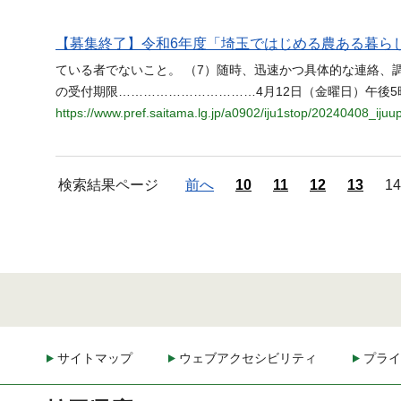
【募集終了】令和6年度「埼玉ではじめる農ある暮ら
ている者でないこと。 （7）随時、迅速かつ具体的な連絡、
の受付期限……………………………4月12日（金曜日）午後5
https://www.pref.saitama.lg.jp/a0902/iju1stop/20240408_ijuup
検索結果ページ
前へ
10
11
12
13
14
サイトマップ
ウェブアクセシビリティ
プライ