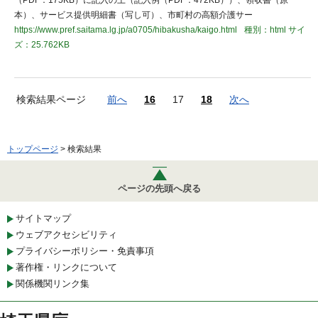
（PDF：175KB）に記入の上（記入例（PDF：472KB））、領収書（原
本）、サービス提供明細書（写し可）、市町村の高額介護サー
https://www.pref.saitama.lg.jp/a0705/hibakusha/kaigo.html
種別：html
サイ
ズ：25.762KB
検索結果ページ
前へ
16
17
18
次へ
トップページ
> 検索結果
ページの先頭へ戻る
サイトマップ
ウェブアクセシビリティ
プライバシーポリシー・免責事項
著作権・リンクについて
関係機関リンク集