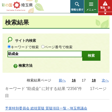
彩の国 埼玉県
緊急・防
情報を探す
メニュー
災
検索結果
サイト内検索
キーワードで検索
ページ番号で検索
検索方法
検索結果ページ
前へ
16
17
18
次へ
キーワード “助成金” に対する結果 “2356”件
17ページ
目
予算特別委員会 総括質疑 質疑項目一覧 - 埼玉県議会