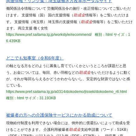
関連情報・リンク集 - 埼玉版働き方改革ポータルサイト
働関係法令情報について 労働関係法令の施行・改正情報についてご覧いただ
けます。 支援情報（国） 国の支援情報（
助成金
情報等）をご覧いただけま
す。 支援情報（埼玉県） 埼玉県の支援情報（
助成金
情報等）をご覧いただけ
ます。 両立支援 働く女性
https://www.pref.saitama.lg.jp/workstyle/recommend/
種別：html
サイズ：1
6.439KB
どこでも知事室（令和6年度）
の軸となる方をどのように募集し育てていくかというところが課題だと思
う。お金については、毎回、赤い羽根などの
助成金
をいただけるように動く
が、それが毎回もらえるかどうかわからないし、安定的な財源ではないと感
じている。
https://www.pref.saitama.lg.jp/a0314/dokodemo/jisseki/dokodemo_r6.html
種別：html
サイズ：31.193KB
被爆者の方への介護保険サービスにかかる助成について
現物給付制度を利用できない場合には、例外的に償還払いによって助成を受
けることができます。 介護利用被爆者
助成金
支給申請書（ワード：51KB）