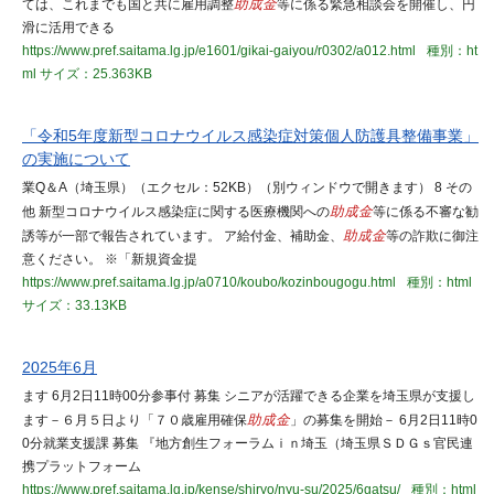
ては、これまでも国と共に雇用調整
助成金
等に係る緊急相談会を開催し、円
滑に活用できる
https://www.pref.saitama.lg.jp/e1601/gikai-gaiyou/r0302/a012.html
種別：ht
ml
サイズ：25.363KB
「令和5年度新型コロナウイルス感染症対策個人防護具整備事業」
の実施について
業Q＆A（埼玉県）（エクセル：52KB）（別ウィンドウで開きます） 8 その
他 新型コロナウイルス感染症に関する医療機関への
助成金
等に係る不審な勧
誘等が一部で報告されています。 ア給付金、補助金、
助成金
等の詐欺に御注
意ください。 ※「新規資金提
https://www.pref.saitama.lg.jp/a0710/koubo/kozinbougogu.html
種別：html
サイズ：33.13KB
2025年6月
ます 6月2日11時00分参事付 募集 シニアが活躍できる企業を埼玉県が支援し
ます－６月５日より「７０歳雇用確保
助成金
」の募集を開始－ 6月2日11時0
0分就業支援課 募集 『地方創生フォーラムｉｎ埼玉（埼玉県ＳＤＧｓ官民連
携プラットフォーム
https://www.pref.saitama.lg.jp/kense/shiryo/nyu-su/2025/6gatsu/
種別：html