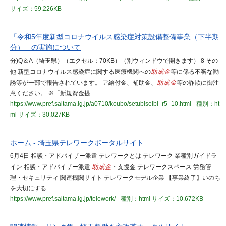
サイズ：59.226KB
「令和5年度新型コロナウイルス感染症対策設備整備事業（下半期
分）」の実施について
分)Q＆A（埼玉県）（エクセル：70KB）（別ウィンドウで開きます） 8 その
他 新型コロナウイルス感染症に関する医療機関への
助成金
等に係る不審な勧
誘等が一部で報告されています。 ア給付金、補助金、
助成金
等の詐欺に御注
意ください。 ※「新規資金提
https://www.pref.saitama.lg.jp/a0710/koubo/setubiseibi_r5_10.html
種別：ht
ml
サイズ：30.027KB
ホーム - 埼玉県テレワークポータルサイト
6月4日 相談・アドバイザー派遣 テレワークとは テレワーク 業種別ガイドラ
イン 相談・アドバイザー派遣
助成金
・支援金 テレワークスペース 労務管
理・セキュリティ 関連機関サイト テレワークモデル企業 【事業終了】いのち
を大切にする
https://www.pref.saitama.lg.jp/telework/
種別：html
サイズ：10.672KB