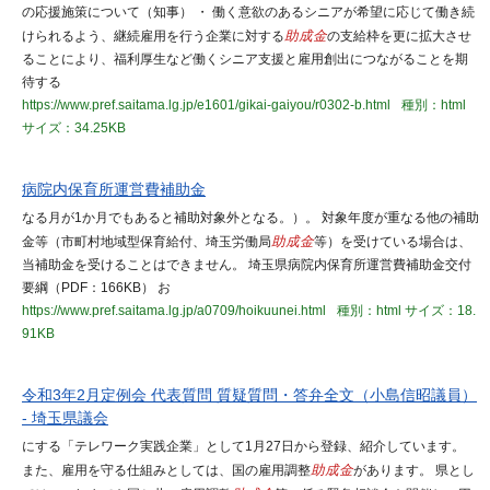
の応援施策について（知事） ・ 働く意欲のあるシニアが希望に応じて働き続
けられるよう、継続雇用を行う企業に対する
助成金
の支給枠を更に拡大させ
ることにより、福利厚生など働くシニア支援と雇用創出につながることを期
待する
https://www.pref.saitama.lg.jp/e1601/gikai-gaiyou/r0302-b.html
種別：html
サイズ：34.25KB
病院内保育所運営費補助金
なる月が1か月でもあると補助対象外となる。）。 対象年度が重なる他の補助
金等（市町村地域型保育給付、埼玉労働局
助成金
等）を受けている場合は、
当補助金を受けることはできません。 埼玉県病院内保育所運営費補助金交付
要綱（PDF：166KB） お
https://www.pref.saitama.lg.jp/a0709/hoikuunei.html
種別：html
サイズ：18.
91KB
令和3年2月定例会 代表質問 質疑質問・答弁全文（小島信昭議員）
- 埼玉県議会
にする「テレワーク実践企業」として1月27日から登録、紹介しています。
また、雇用を守る仕組みとしては、国の雇用調整
助成金
があります。 県とし