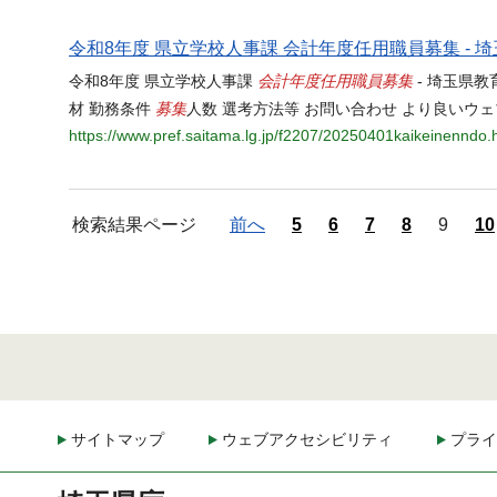
令和8年度 県立学校人事課 会計年度任用職員募集 - 
会計年度任用職員
募集
令和8年度 県立学校人事課
- 埼玉県
募集
材 勤務条件
人数 選考方法等 お問い合わせ より良いウ
https://www.pref.saitama.lg.jp/f2207/20250401kaikeinenndo.
検索結果ページ
前へ
5
6
7
8
9
10
サイトマップ
ウェブアクセシビリティ
プライ