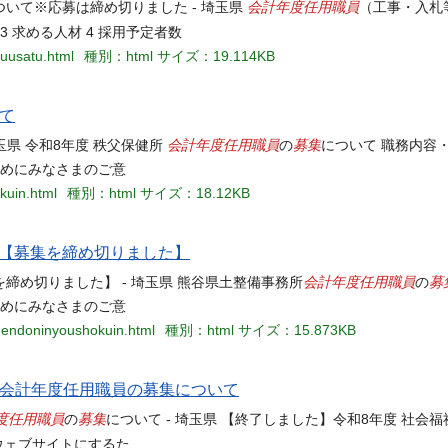
会計年度任用職員
ついて※応募は締め切りました - 埼玉県
（工事・入札
3 求める人材 4 採用予定者数
yuusatu.html
種別：html
サイズ：19.114KB
いて
会計年度任用職員
募集
埼玉県 令和8年度 秩父保健所
の
について 職務内容
ためにみなさまのご意
kuin.html
種別：html
サイズ：18.12KB
【募集を締め切りました】
会計年度任用職員
募
を締め切りました】 - 埼玉県 熊谷県土整備事務所
の
ためにみなさまのご意
nendoninyoushokuin.html
種別：html
サイズ：15.873KB
 会計年度任用職員の募集について
度任用職員
募集
の
について - 埼玉県 【終了しました】令和8年度 社会
いウェブサイトにするた