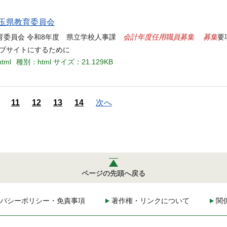
埼玉県教育委員会
会計年度任用職員
募集
募集
教育委員会 令和8年度 県立学校人事課
要
ェブサイトにするために
html
種別：html
サイズ：21.129KB
11
12
13
14
次へ
ページの先頭へ戻る
バシーポリシー・免責事項
著作権・リンクについて
関