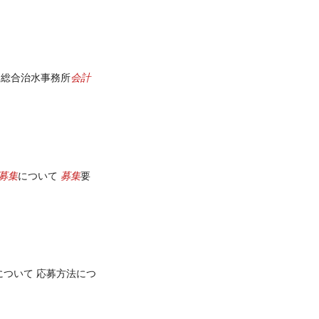
会計
 総合治水事務所
募集
募集
について
要
について 応募方法につ