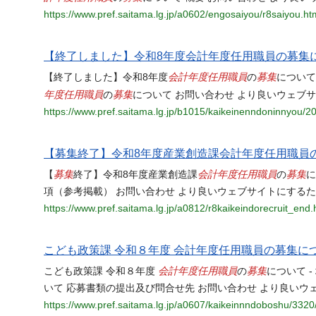
https://www.pref.saitama.lg.jp/a0602/engosaiyou/r8saiyou.ht
【終了しました】令和8年度会計年度任用職員の募集
会計年度任用職員
募集
【終了しました】令和8年度
の
について
年度任用職員
募集
の
について お問い合わせ より良いウェブ
https://www.pref.saitama.lg.jp/b1015/kaikeinenndoninnyou/2
【募集終了】令和8年度産業創造課会計年度任用職員
募集
会計年度任用職員
募集
【
終了】令和8年度産業創造課
の
に
項（参考掲載） お問い合わせ より良いウェブサイトにする
https://www.pref.saitama.lg.jp/a0812/r8kaikeindorecruit_end.
こども政策課 令和８年度 会計年度任用職員の募集に
会計年度任用職員
募集
こども政策課 令和８年度
の
について -
いて 応募書類の提出及び問合せ先 お問い合わせ より良いウ
https://www.pref.saitama.lg.jp/a0607/kaikeinnndoboshu/332