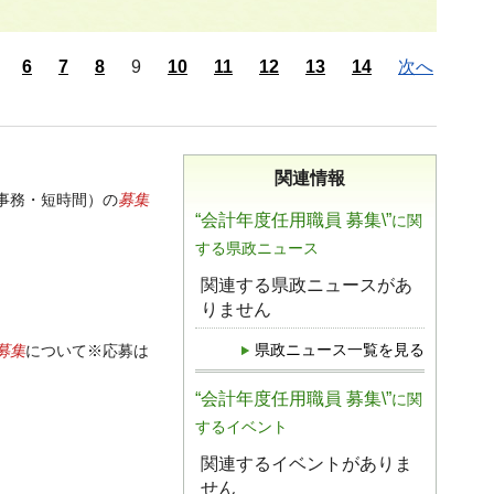
6
7
8
9
10
11
12
13
14
次へ
関連情報
募集
事務・短時間）の
“会計年度任用職員 募集\”
に関
する県政ニュース
関連する県政ニュースがあ
りません
募集
県政ニュース一覧を見る
について※応募は
“会計年度任用職員 募集\”
に関
するイベント
関連するイベントがありま
せん