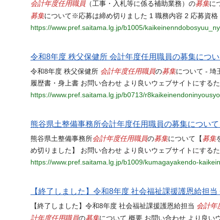
会計年度任用職員
募集
（工事・入札等に係る補助業務）の
に
募集
について※応募は締め切りました 1 職務内容 2 応募資格 
https://www.pref.saitama.lg.jp/b1005/kaikeinenndobosyuu_n
令和8年度 秩父保健所 会計年度任用職員の募集につ
会計年度任用職員
募集
令和8年度 秩父保健所
の
について - 
履歴書・身上書 お問い合わせ より良いウェブサイトにする
https://www.pref.saitama.lg.jp/b0713/r8kaikeinendoninyousyo
熊谷県土整備事務所会計年度任用職員の募集について
会計年度任用職員
募集
募集
熊谷県土整備事務所
の
について【
め切りました】 お問い合わせ より良いウェブサイトにする
https://www.pref.saitama.lg.jp/b1009/kumagayakendo-kaikei
【終了しました】令和8年度 社会福祉課援護恩給担当
会計年
【終了しました】令和8年度 社会福祉課援護恩給担当
計年度任用職員
募集
の
について 概要 お問い合わせ より良