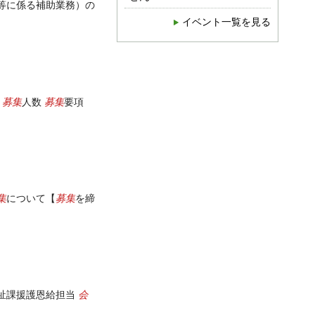
等に係る補助業務）の
イベント一覧を見る
募集
募集
・
人数
要項
集
募集
について【
を締
会
福祉課援護恩給担当