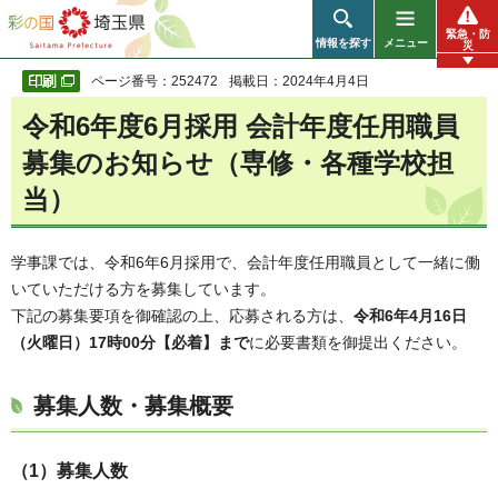
彩の国 埼玉県
緊急・防
情報を探す
メニュー
災
ページ番号：252472
掲載日：2024年4月4日
令和6年度6月採用 会計年度任用職員
募集のお知らせ（専修・各種学校担
当）
学事課では、令和6年6月採用で、会計年度任用職員として一緒に働
いていただける方を募集しています。
下記の募集要項を御確認の上、応募される方は、
令和6年4月16日
（火曜日）17時00分【必着】まで
に必要書類を御提出ください。
募集人数・募集概要
（1）募集人数