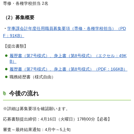
専修・各種学校担当 2名
（2）募集概要
・
学事課会計年度任用職員募集要項（専修・各種学校担当）（PD
F：91KB）
【提出書類】
履歴書（第7号様式）、身上書（第8号様式）（エクセル：49K
B）
履歴書（第7号様式）、身上書（第8号様式）（PDF：166KB）
職務経歴書（様式自由）
今後の流れ
※詳細は募集要項を確認願います。
応募書類提出締切：4月16日（火曜日）17時00分【必着】
審査～最終結果通知：4月中～5上旬