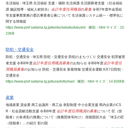
生活福祉 - 埼玉県 生活福祉 支援・補助 生活保護 生活困窮者支援 （社会福祉
課 施設指導・福祉人材担当）
会計年度任用職員
の
募集
令和7年度年金受給
等支援事業業務の委託事業者公募について 生活保護システム統一・標準化に
関する情報提
https://www.pref.saitama.lg.jp/kenko/sekatsufukushi/
種別：html
サイズ：15.
23KB
防犯・交通安全
防犯・交通安全 - 埼玉県 防犯・交通安全 防犯のまちづくり 交通安全 犯罪被害
者支援 令和8年度
会計年度任用職員
募集
のお知らせ 令和8年度
会計年度任
用職員
募集
のお知らせ 防犯・交通安全 新着情報 交通安全運動 8月7日防犯・
交通安全
https://www.pref.saitama.lg.jp/kurashi/bohan/
種別：html
サイズ：14.926KB
産業
地場産業 貸金業 商工会議所・商工会 表彰制度 中小企業支援 県内企業のCS
R・社会貢献活動支援 令和8年度
会計年度任用職員
の
募集
について 匠（技
能者）の各表彰の推薦について（推薦団体等向け） 技能競技大会 「埼玉の匠
（技能者）」の紹介 彩の国