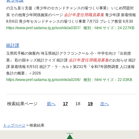
青少年課
の立ち直り支援（青少年のセカンドチャンスの場づくり事業） いじめ問題対
策 その他青少年関係施策のページ
会計年度任用職員
募集
青少年課 新着情報
8月6日 青少年セカンドチャンスの場づくり事業 7月7日 プレミア教室 6月30
https://www.pref.saitama.lg.jp/soshiki/a0307/
種別：html
サイズ：24.227KB
統計課
玉県民手帳の御案内 埼玉県統計グラフコンクール 小・中学生向け『出前授
業』 彩の国キッズ統計クイズ 統計課
会計年度任用職員
募集
のお知らせ 統計
課 新着情報 8月5日 統計ア・ラ・カルト第231号「令和7年国勢調査 人口速報
集計の概要」＜2026
https://www.pref.saitama.lg.jp/soshiki/a0206/
種別：html
サイズ：22.03KB
検索結果ページ
前へ
17
18
19
次へ
トップページ
> 検索結果