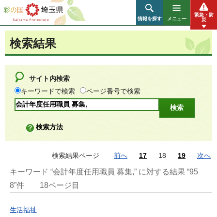
彩の国 埼玉県
緊急・防
情報を探す
メニュー
災
検索結果
サイト内検索
キーワードで検索
ページ番号で検索
検索方法
検索結果ページ
前へ
17
18
19
次へ
キーワード “会計年度任用職員 募集,” に対する結果 “95
8”件
18ページ目
生活福祉