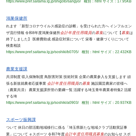
https://www.pref.saitama.lg.jp/shigoto/sangyo/
種別：html
サイズ：17.95KB
鴻巣保健所
れます 「新型コロナウイルス感染症の診断」を受けられた方へ インフルエン
ザ流行情報 令和8年度鴻巣保健所
会計年度任用職員
の
募集
について【
募集
は
終了しました】 医療費助成 感染症対策について 栄養・健康づくりについて
検査相談
https://www.pref.saitama.lg.jp/soshiki/b0705/
種別：html
サイズ：22.432KB
農業支援課
共済制度 収入保険制度 鳥獣害対策 技術対策 企業の農業参入を支援します 頑
張る新規就農者応援事業
会計年度任用職員
の
募集
施設園芸農家の皆様へ
（農業共済） 農業支援課所管の要綱一覧 活躍する埼玉青年農業者特集2 活躍
する埼
https://www.pref.saitama.lg.jp/soshiki/a0903/
種別：html
サイズ：20.937KB
スポーツ振興課
ついて 休日の部活動地域移行に係る「埼玉県新たな地域クラブ活動実証事
業」について ｅスポーツ 令和7年度
会計年度任用職員
募集
のお知らせ スポ