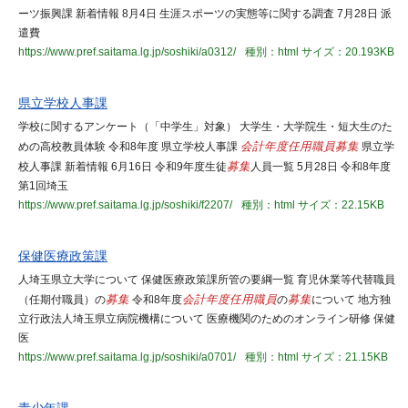
ーツ振興課 新着情報 8月4日 生涯スポーツの実態等に関する調査 7月28日 派
遣費
https://www.pref.saitama.lg.jp/soshiki/a0312/
種別：html
サイズ：20.193KB
県立学校人事課
学校に関するアンケート（「中学生」対象） 大学生・大学院生・短大生のた
めの高校教員体験 令和8年度 県立学校人事課
会計年度任用職員
募集
県立学
校人事課 新着情報 6月16日 令和9年度生徒
募集
人員一覧 5月28日 令和8年度
第1回埼玉
https://www.pref.saitama.lg.jp/soshiki/f2207/
種別：html
サイズ：22.15KB
保健医療政策課
人埼玉県立大学について 保健医療政策課所管の要綱一覧 育児休業等代替職員
（任期付職員）の
募集
令和8年度
会計年度任用職員
の
募集
について 地方独
立行政法人埼玉県立病院機構について 医療機関のためのオンライン研修 保健
医
https://www.pref.saitama.lg.jp/soshiki/a0701/
種別：html
サイズ：21.15KB