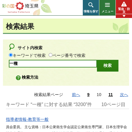
彩の国 埼玉県
緊急・防
情報を探す
メニュー
災
検索結果
サイト内検索
キーワードで検索
ページ番号で検索
検索方法
検索結果ページ
前へ
9
10
11
次へ
キーワード “一種” に対する結果 “3200”件
10ページ目
指導者情報-教育等一般
員会委員。 主な資格：日本公衆衛生学会認定公衆衛生専門家、日本生理学会