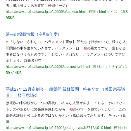
考：環境省よくある質問（外部ページ）
https://www.pref.saitama.lg.jp/a0505/pfas-kiso.html
種別：html
サイズ：16.8
95KB
過去の掲載情報（令和6年度）
の「しない・されない」ハラスメント研修】 私たちは社会の中で、様々な人
間関係の中を生きていきます。ハラスメントは
一種
の暴力ですが、誰もが当
事者になりうるものです。「しない・されない」ハラスメントについて学び
ましょう。 詳細及び申
https://www.pref.saitama.lg.jp/a0603/top-news/r6.html
種別：html
サイズ：1
59.414KB
平成27年12月定例会 一般質問 質疑質問・答弁全文 （美田宗亮議
員） - 埼玉県議会
は複数の中学校から一つの高校にいろんな人達が集まってくる、その中でス
トレスやあるいは緊張感を感じながら
一種
のパワーを得ていくという、この
部分の評価も私はあるのではないかという風に思っております。 そういう意
味
https://www.pref.saitama.lg.jp/e1601/gikai-gaiyou/h2712/c010.html
種別：ht