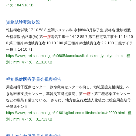
イズ：84.918KB
資格試験受験状況
報技術者試験 17 10 58.8 空調システム科 令和8年3月修了生 資格名 受験者数
合格者数 合格率(%) 第
一種
電気工事士 14 12 85.7 第二種電気工事士 14 14 10
0 第二種冷凍機械責任者 10 10 100 第三種冷凍機械責任者 2 2 100 二級ボイラ
ー技士 14 10 71.
https://www.pref.saitama.lg.jp/b0805/kamoku/sikakusiken-jyoukyou.html
種
別：html
サイズ：21.316KB
福祉保健医療委員会視察報告
周産期母子医療センター、救命救急センターを擁し、地域医療支援病院、へ
き地医療支援センター、基幹災害拠点病院、第
一種
・第二種感染症センター
などの機能も備えている。 さらに、地方独立行政法人化後には総合周産期母
子健康センタ
https://www.pref.saitama.lg.jp/e1601/gikai-committe/houkoku/e2909.html
種
別：html
サイズ：31.713KB