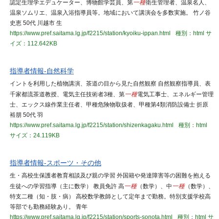
認定生理学エデュケーター、博物館学芸員、第
一種
衛生管理者、温泉名人、
温泉ソムリエ、温泉入浴指導員等。地域において講演会を多数実施。 竹ノ谷
史恵 50代 川越市 生
https://www.pref.saitama.lg.jp/f2215/station/kyoiku-ippan.html
種別：html
サ
イズ：112.642KB
指導者情報-自然科学
イントを利用した植物講演、茶道の目から見た自然観察 自然観察指導員、表
千家都流茶道教授、電気主任技術者3種、第
一種
電気工事士、エネルギー管理
士、エックス線作業主任者、甲種危険物取扱者、甲種第4類消防設備士 折原
裕朋 50代 羽
https://www.pref.saitama.lg.jp/f2215/station/shizenkagaku.html
種別：html
サイズ：24.119KB
指導者情報-スポーツ・その他
生・高校生保護者教育相談及び親の学習 外国籍や発達障害等の困難を抱える
生徒への学習指導（主に数学） 教員免許 高
一種
（数学）、中
一種
（数学）、
特支二種（知・肢・病） 高校数学教師として定年まで勤務。特別支援学校高
等部でも勤務経験あり。 青年
https://www.pref.saitama.lg.jp/f2215/station/sports-sonota.html
種別：html
サ