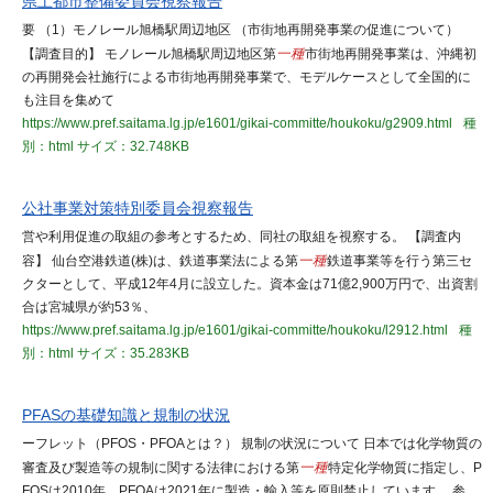
県土都市整備委員会視察報告
要 （1）モノレール旭橋駅周辺地区 （市街地再開発事業の促進について）
【調査目的】 モノレール旭橋駅周辺地区第
一種
市街地再開発事業は、沖縄初
の再開発会社施行による市街地再開発事業で、モデルケースとして全国的に
も注目を集めて
https://www.pref.saitama.lg.jp/e1601/gikai-committe/houkoku/g2909.html
種
別：html
サイズ：32.748KB
公社事業対策特別委員会視察報告
営や利用促進の取組の参考とするため、同社の取組を視察する。 【調査内
容】 仙台空港鉄道(株)は、鉄道事業法による第
一種
鉄道事業等を行う第三セ
クターとして、平成12年4月に設立した。資本金は71億2,900万円で、出資割
合は宮城県が約53％、
https://www.pref.saitama.lg.jp/e1601/gikai-committe/houkoku/l2912.html
種
別：html
サイズ：35.283KB
PFASの基礎知識と規制の状況
ーフレット（PFOS・PFOAとは？） 規制の状況について 日本では化学物質の
審査及び製造等の規制に関する法律における第
一種
特定化学物質に指定し、P
FOSは2010年、PFOAは2021年に製造・輸入等を原則禁止しています。 参