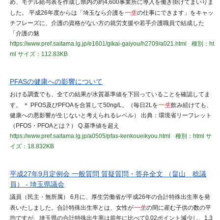
め、モデル給与表を作成し県内の約4,600事業所に導入を働き掛けてまいりま
した。 平成26年度からは「埼玉なら介護を
一生
の仕事にできます」をキャッ
チフレーズに、介護の資格がない方の就労支援や若手介護職員で結成した
「介護の魅
https://www.pref.saitama.lg.jp/e1601/gikai-gaiyou/h2709/a021.html
種別：ht
ml
サイズ：112.83KB
PFASの健康への影響について
おける調査でも、全ての結果が水質基準値を下回っていることを確認してま
す。 ＊ PFOS及びPFOAを合算して50ng/L。（毎日2Lを
一生
飲み続けても、
健康への悪影響が生じないと考えられるレベル） 出典：環境省リーフレット
（PFOS・PFOAとは？） Q.基準値を超え
https://www.pref.saitama.lg.jp/a0505/pfas-kenkoueikyou.html
種別：html
サ
イズ：18.832KB
平成27年9月定例会 一般質問 質疑質問・答弁全文 （畠山 稔議
員） - 埼玉県議会
議員（民主・無所属） 6月に、厚生労働省が平成26年の合計特殊出生率を発
表いたしました。合計特殊出生率とは、女性が
一生
の間に産む子供の数の平
均ですが、埼玉県の合計特殊出生率は前年に比べて0.02ポイント減少し、1.3