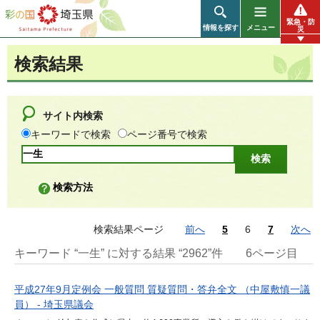
彩の国 埼玉県
緊急・防
情報を探す
メニュー
災
検索結果
サイト内検索
キーワードで検索
ページ番号で検索
検索方法
検索結果ページ
前へ
5
6
7
次へ
キーワード “一生” に対する結果 “2962”件
6ページ目
平成27年9月定例会 一般質問 質疑質問・答弁全文 （中屋敷慎一議
員） - 埼玉県議会