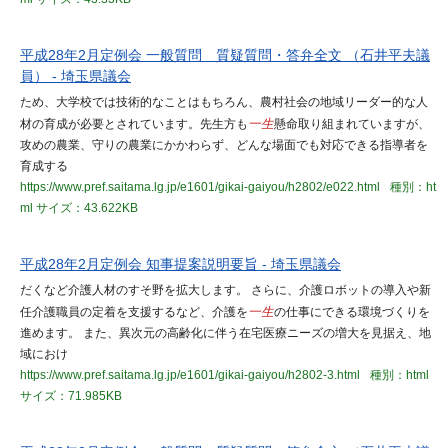
平成28年2月定例会 一般質問 質疑質問・答弁全文 （石井平夫議
員） - 埼玉県議会
ため、大学校では技術的なことはもちろん、農村社会の地域リーダー的な人
材の育成が必要とされています。先生方も
一生
懸命取り組まれていますが、
攻めの農業、守りの農業にかかわらず、どんな場面でも対応できる指導者を
育成する
https://www.pref.saitama.lg.jp/e1601/gikai-gaiyou/h2802/e022.html
種別：ht
ml
サイズ：43.622KB
平成28年2月定例会 知事提案説明要旨 - 埼玉県議会
だくなど介護人材のすそ野を拡大します。 さらに、介護ロボットの導入や新
任介護職員の定着を支援するなど、介護を
一生
の仕事にできる環境づくりを
進めます。 また、異次元の高齢化に伴う在宅医療ニーズの増大を見据え、地
域におけ
https://www.pref.saitama.lg.jp/e1601/gikai-gaiyou/h2802-3.html
種別：html
サイズ：71.985KB