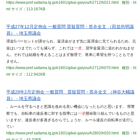
https://www.pref.saitama.lg.jp/e1601/gikai-gaiyou/h2712/h021.html
種別：ht
ml
サイズ：113.167KB
平成27年12月定例会 一般質問 質疑質問・答弁全文 （田並尚明議
員） - 埼玉県議会
滞金5パーセントが課せられ、返済金がまず先に延滞金に充てられるため、元
金はいつまでたっても減らず、これでは
一生
、奨学金返済に追われかねませ
ん。それでは結婚を考えることはまず無理で、将来に希望を持つこともでき
ません。
https://www.pref.saitama.lg.jp/e1601/gikai-gaiyou/h2712/h070.html
種別：ht
ml
サイズ：112.942KB
平成28年2月定例会 一般質問 質疑質問・答弁全文 （神谷大輔議
員） - 埼玉県議会
、ルールを守るべきと意識を改める良い機会になったものと思います。 県警
察でも、自転車の違反者に対する指導には
一生
懸命取り組んでいるものと思
いますが、違反者が多過ぎるからでしょうか、ルール違反の自転車が走行し
てい
https://www.pref.saitama.lg.jp/e1601/gikai-gaiyou/h2802/h020.html
種別：ht
ml
サイズ：43.33KB