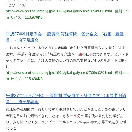
1となってお
https://www.pref.saitama.lg.jp/e1601/gikai-gaiyou/h2709/b060.html
種別：ht
ml
サイズ：113.976KB
平成27年9月定例会 一般質問 質疑質問・答弁全文 （石渡 豊議
員） - 埼玉県議会
、ちゃんとやっているかどうかの確認に来られた石渡議員もよく覚えており
ます。 平成26年度からは「埼玉なら介護を
一生
の仕事にできます」というキ
ャッチフレーズに、介護の資格のない方の就労支援など4つのサポートに取り
組
https://www.pref.saitama.lg.jp/e1601/gikai-gaiyou/h2709/e020.html
種別：ht
ml
サイズ：115.486KB
平成27年12月定例会 一般質問 質疑質問・答弁全文 （田並尚明議
員） - 埼玉県議会
員連盟の視察団の一員として私も参加させていただきました。あの南アフリ
カ戦を目の前で観戦できたことは、もう
一生
分の運を使い果たした感があ
り、少し怖いですが、ラグビーワールドカップのあの熱気と雰囲気を肌で感
じるこ