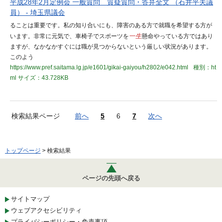
平成28年2月定例会 一般質問 質疑質問・答弁全文 （石井平夫議
員） - 埼玉県議会
ることは重要です。私の知り合いにも、障害のある方で就職を希望する方が
います。非常に元気で、車椅子でスポーツを
一生
懸命やっている方ではあり
ますが、なかなかすぐには職が見つからないという厳しい状況があります。
このよう
https://www.pref.saitama.lg.jp/e1601/gikai-gaiyou/h2802/e042.html
種別：ht
ml
サイズ：43.728KB
検索結果ページ
前へ
5
6
7
次へ
トップページ
> 検索結果
ページの先頭へ戻る
サイトマップ
ウェブアクセシビリティ
プライバシーポリシー・免責事項