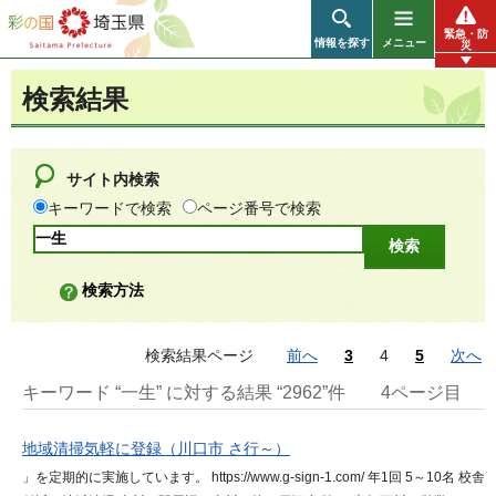
彩の国 埼玉県
緊急・防
情報を探す
メニュー
災
検索結果
サイト内検索
キーワードで検索
ページ番号で検索
検索方法
検索結果ページ
前へ
3
4
5
次へ
キーワード “一生” に対する結果 “2962”件
4ページ目
地域清掃気軽に登録（川口市 さ行～）
」を定期的に実施しています。 https://www.g-sign-1.com/ 年1回 5～10名 校舎