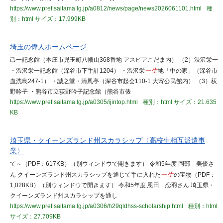
https://www.pref.saitama.lg.jp/a0812/news/page/news2026061101.html
種
別：html
サイズ：17.999KB
埼玉の偉人ホームページ
己一記念館（本庄市児玉町八幡山368番地 アスピアこだま内） （2）渋沢栄一
・渋沢栄一記念館（深谷市下手計1204） ・渋沢栄
一生
地「中の家」（深谷市
血洗島247-1） ・誠之堂・清風亭（深谷市起会110-1 大寄公民館内） （3）荻
野吟子 ・熊谷市立荻野吟子記念館（熊谷市俵
https://www.pref.saitama.lg.jp/a0305/ijintop.html
種別：html
サイズ：21.635
KB
埼玉県・クイーンズランド州スカラシップ〈高校生相互派遣事
業〉
て～（PDF：617KB）（別ウィンドウで開きます） 令和5年度 岡部 美優さ
ん クイーンズランド州スカラシップを通じて手に入れた
一生
の宝物（PDF：
1,028KB）（別ウィンドウで開きます） 令和5年度 恩田 恋羽さん 埼玉県・
クイーンズランド州スカラシップを通し
https://www.pref.saitama.lg.jp/a0306/h29qldhss-scholarship.html
種別：html
サイズ：27.709KB