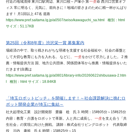
付近の地域清掃 東川口駅周辺、東川口校～戸塚小 第
一生
命 西川口営業オフ
ィス 常に明るく、元気に、前向きに！地域の皆さまのために精一杯がんばり
ます！ 月1回以上 47名 道路
https://www.pref.saitama.lg.jp/a0507/seiso/kawaguchi_sa.html
種別：html
サイズ：51.17KB
第25回（令和8年度）渋沢栄一賞 募集案内
場経済の中で、取り残されがちな弱者を支援する社会福祉や、社会の基盤と
して大切な教育にも力を入れる。 などに、
一生
をかけて尽力しました。 2 推
薦・情報提供方法 国、地方公共団体、関係団体等から推薦・情報提供をいた
だきます(自薦は
https://www.pref.saitama.lg.jp/a0801/library-info/20260622shibusawa-2.htm
l
種別：html
サイズ：18.84KB
「埼玉ロボットピッチ」を開催します！～社会課題解決に挑むロ
ボット開発企業が埼玉に集結～
社大起理化工業 設計開発部 齋藤 稔 氏 3. 時間：15時05分～15時25分
内容：教育・介護をロボットで革新。人と共に成長し、
一生
を支え合う「共
生社会」の実現に向けた挑戦。 講師：株式会社リビングロボット 代表取締
役 川内 康裕 氏 4. 時間：15時25分～15