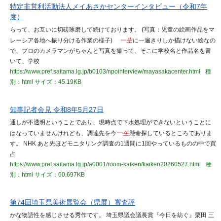
特定非営利活動法人メイあさかセンターインタビュー（令和7年
度）
らって、お互いに切磋琢磨して続けております。 (写真：児童の絵画作品をマ
レーシア各地へ振り分ける作業の様子)
一生
に一遍きりしか描けない絵なの
で、プロのカメラマンがちゃんと写真を撮って、そこに学校名と作品名を書
いて、学校
https://www.pref.saitama.lg.jp/b0103/npointerview/mayasakacenter.html
種
別：html
サイズ：45.19KB
知事記者会見 令和8年5月27日
通しが不透明ということであり、現時点で下水処理ができないということに
はなっていませんけれども、調達先を今
一生
懸命探しているところでありま
す。 NHK あと先ほどモニタリング調査の1週間に1回やっているものの中で買
占
https://www.pref.saitama.lg.jp/a0001/room-kaiken/kaiken20260527.html
種
別：html
サイズ：60.697KB
第74回埼玉県美術展覧会（県展）審査評
かな物語性を感じさせる秀作です。 埼玉県議会議長賞『今日を紡ぐ』栗田 三