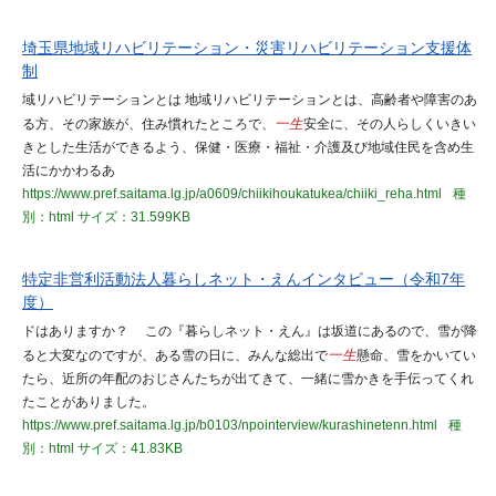
埼玉県地域リハビリテーション・災害リハビリテーション支援体
制
域リハビリテーションとは 地域リハビリテーションとは、高齢者や障害のあ
る方、その家族が、住み慣れたところで、
一生
安全に、その人らしくいきい
きとした生活ができるよう、保健・医療・福祉・介護及び地域住民を含め生
活にかかわるあ
https://www.pref.saitama.lg.jp/a0609/chiikihoukatukea/chiiki_reha.html
種
別：html
サイズ：31.599KB
特定非営利活動法人暮らしネット・えんインタビュー（令和7年
度）
ドはありますか？ この『暮らしネット・えん』は坂道にあるので、雪が降
ると大変なのですが、ある雪の日に、みんな総出で
一生
懸命、雪をかいてい
たら、近所の年配のおじさんたちが出てきて、一緒に雪かきを手伝ってくれ
たことがありました。
https://www.pref.saitama.lg.jp/b0103/npointerview/kurashinetenn.html
種
別：html
サイズ：41.83KB