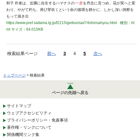
和子 作者は、近隣に自生するハマナスの
一生
を丹念に見つめ、花が実へと変
わり、やがて朽ち、再び芽吹くという命の循環を静かに、しかし深い洞察を
もって描き出
https://www.pref.saitama.lg.jp/f2215/geibunsai/74shinsahyou.html
種別：ht
ml
サイズ：64.015KB
検索結果ページ
前へ
3
4
5
次へ
トップページ
> 検索結果
ページの先頭へ戻る
サイトマップ
ウェブアクセシビリティ
プライバシーポリシー・免責事項
著作権・リンクについて
関係機関リンク集