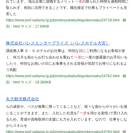
れています。 地元企業に就職するメリット
一生
の限られた時間を通勤時間に
取られず、有効に活用できることです。職住接近で仕事もプライベートも充
実した
https://www.pref.saitama.lg.jp/jimotosyukatsu/kigyokensaku/24718.html
種
別：html
サイズ：17.69KB
株式会社パレスエンタープライズ（パレスホテル大宮）
課総務人事 Ｓ・Ｓ ホテルのお仕事は、特別な日にご利用になるお客様が多
く、何カ月も前からお打ち合わせを重ねて
一生
に一度の披露宴のお手伝いを
したり、特別なお祝いの日にお食事をされる皆様が笑顔でお帰りになれるよ
う気配
https://www.pref.saitama.lg.jp/jimotosyukatsu/kigyokensaku/24762.html
種
別：html
サイズ：18.366KB
丸大観光株式会社
ちの成長や、バスが無事に帰ってくることなど、様々な面からやりがいを感
じることができます。また、入社した社員を｢
一生
を預かる覚悟｣で受け入れ
るため、育成や資格取得の支援にも力を入れています。なので、仕事をしな
がらスキルを
https://www.pref.saitama.lg.jp/jimotosyukatsu/kigyokensaku/24764.html
種