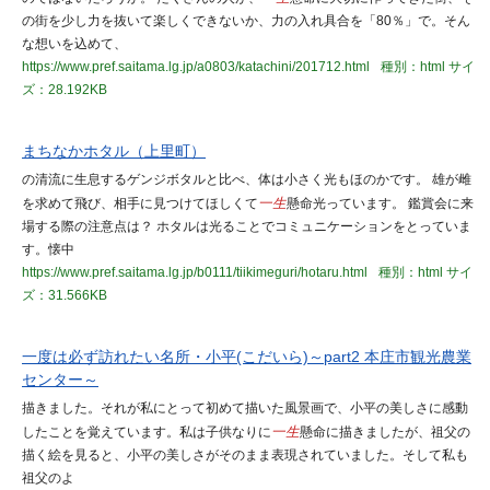
の街を少し力を抜いて楽しくできないか、力の入れ具合を「80％」で。そん
な想いを込めて、
https://www.pref.saitama.lg.jp/a0803/katachini/201712.html
種別：html
サイ
ズ：28.192KB
まちなかホタル（上里町）
の清流に生息するゲンジボタルと比べ、体は小さく光もほのかです。 雄が雌
を求めて飛び、相手に見つけてほしくて
一生
懸命光っています。 鑑賞会に来
場する際の注意点は？ ホタルは光ることでコミュニケーションをとっていま
す。懐中
https://www.pref.saitama.lg.jp/b0111/tiikimeguri/hotaru.html
種別：html
サイ
ズ：31.566KB
一度は必ず訪れたい名所・小平(こだいら)～part2 本庄市観光農業
センター～
描きました。それが私にとって初めて描いた風景画で、小平の美しさに感動
したことを覚えています。私は子供なりに
一生
懸命に描きましたが、祖父の
描く絵を見ると、小平の美しさがそのまま表現されていました。そして私も
祖父のよ