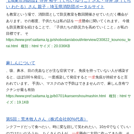
【鴻巣市消防団】寺井 裕子（てらい ゆうこ）さん・寺井 渉（てら
い わたる）さん 親子 - 埼玉県消防団ポータルサイト
も教室という場で、消防団として防災教室を数回開催させていただく機会が
あります。その都度、子供たちは私の話を
一生
懸命に聞いてくれます。 今後
も防災教室を続けることで、「子供たちの防災力を高めていくこと」が私の
目標です。 そ
https://www.pref.saitama.lg.jp/shobodan/about/interview/230822_kounosu_te
rai.html
種別：html
サイズ：20.036KB
麻しんについて
、咳、鼻水、目の充血などが主な症状です。 免疫を持っていない人が感染す
ると、ほぼ100％発症し、一度感染して発症すると
一生
免疫が持続すると言
われています。 手洗い、マスクのみで予防はできませんので、麻しん含有ワ
クチンが最も有効
https://www.pref.saitama.lg.jp/b0701/kansenshou/mashin.html
種別：html
サ
イズ：19.1KB
第5回：荒木牧人さん（株式会社80%代表）
ンクフードだって食べたい。時に変な顔して笑われたい。10か0でなくていい
のではないだろうか。 たくさんの人が、
一生
懸命に大切に作ってきた街、そ