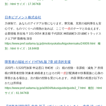
別：html
サイズ：17.367KB
日本ピグメント株式会社
力体制で、あなたのアイデアが形になります。寮完備、充実の福利厚生も安
心です。ものづくりへの情熱があれば、ここで
一生
のテーマと出会えます。
企業情報 所在地 〒101-0054 東京都 千代田区 神田錦町3-20 錦町トラッドス
クエア8F 勤務地 深谷
https://www.pref.saitama.lg.jp/jimotosyukatsu/kigyokensaku/24809.html
種
別：html
サイズ：18.84KB
障害者の福祉ガイドHTML版 7章 経済的支援
,020円～5,520円加算 申込窓口 市町村 （2） 税の控除・非課税・減免 ア 所得
税の障害者控除 対象者 納税者またはその同
一生
計配偶者や扶養親族に心身の
障害がある場合は、次の額の控除を受けられます。 内容 障害の程度が以下の
かたは所得金
https://www.pref.saitama.lg.jp/a0604/fukusiguide/guide2_7.html
種別：html
サイズ：61.947KB