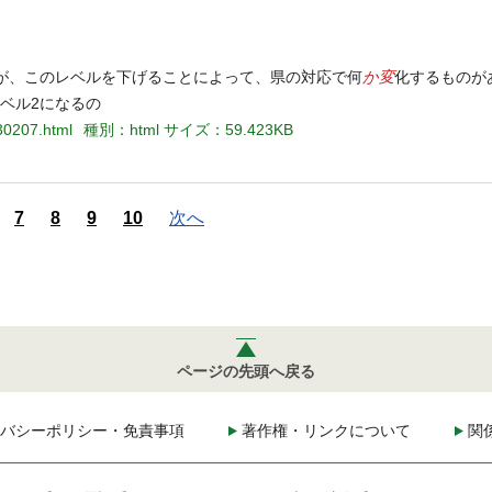
か変
が、このレベルを下げることによって、県の対応で何
化するものが
ベル2になるの
30207.html
種別：html
サイズ：59.423KB
7
8
9
10
次へ
ページの先頭へ戻る
バシーポリシー・免責事項
著作権・リンクについて
関