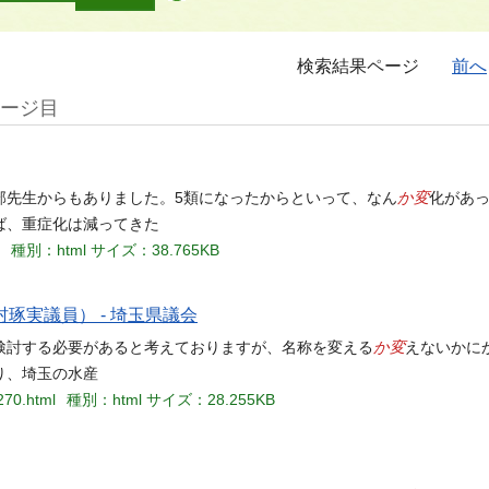
検索結果ページ
前へ
ページ目
か変
部先生からもありました。5類になったからといって、なん
化があ
ば、重症化は減ってきた
種別：html
サイズ：38.765KB
琢実議員） - 埼玉県議会
か変
検討する必要があると考えておりますが、名称を変える
えないかに
り、埼玉の水産
270.html
種別：html
サイズ：28.255KB