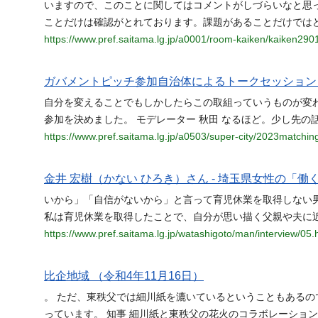
いますので、このことに関してはコメントがしづらいなと思
ことだけは確認がとれております。課題があることだけでは
https://www.pref.saitama.lg.jp/a0001/room-kaiken/kaiken290
ガバメントピッチ参加自治体によるトークセッション
自分を変えることでもしかしたらこの取組っていうものが変
参加を決めました。 モデレーター 秋田 なるほど。少し先の
https://www.pref.saitama.lg.jp/a0503/super-city/2023matchin
金井 宏樹（かない ひろき）さん - 埼玉県女性の「
いから」「自信がないから」と言って育児休業を取得しない
私は育児休業を取得したことで、自分が思い描く父親や夫に
https://www.pref.saitama.lg.jp/watashigoto/man/interview/05.
比企地域 （令和4年11月16日）
。 ただ、東秩父では細川紙を漉いているということもある
っています。 知事 細川紙と東秩父の花火のコラボレーショ