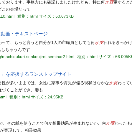
か変
っております。事務方にも確認しましたけれども、特に何
更すると
どこの会場だって
110.html
種別：html
サイズ：50.673KB
 動画・テキストページ
か変
わって、もっと言うと自分が1人の市職員としても何
われるきっか
話しちゃうんです
g/machidukuri-senkoujirei-seminar2.html
種別：html
サイズ：66.005K
働く」を応援するワンストップサイト
か変
男性が多いままでは、女性に家事や育児が偏る現状はなかな
わって
近づくことができ、妻も
html
種別：html
サイズ：24.95KB
か変
ので、その紙を使うことで何か相乗効果が生まれないか、何
わったも
ンが実現して、相乗効果