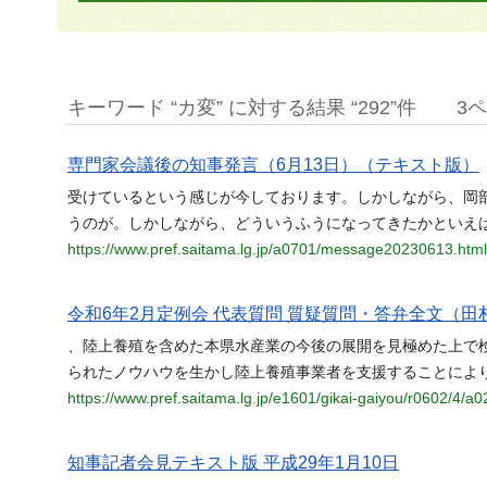
キーワード “カ変” に対する結果 “292”件
3
専門家会議後の知事発言（6月13日）（テキスト版）
受けているという感じが今しております。しかしながら、岡
うのが。しかしながら、どういうふうになってきたかといえ
https://www.pref.saitama.lg.jp/a0701/message20230613.html
令和6年2月定例会 代表質問 質疑質問・答弁全文（田村
、陸上養殖を含めた本県水産業の今後の展開を見極めた上で
られたノウハウを生かし陸上養殖事業者を支援することによ
https://www.pref.saitama.lg.jp/e1601/gikai-gaiyou/r0602/4/a0
知事記者会見テキスト版 平成29年1月10日