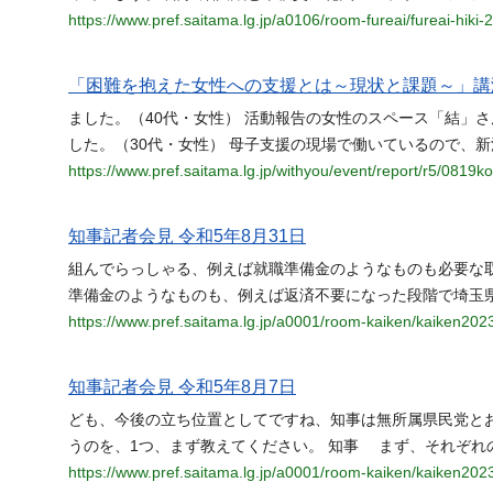
https://www.pref.saitama.lg.jp/a0106/room-fureai/fureai-hiki
「困難を抱えた女性への支援とは～現状と課題～」講演会 
ました。（40代・女性） 活動報告の女性のスペース「結」
した。（30代・女性） 母子支援の現場で働いているので、
https://www.pref.saitama.lg.jp/withyou/event/report/r5/0819k
知事記者会見 令和5年8月31日
組んでらっしゃる、例えば就職準備金のようなものも必要な
準備金のようなものも、例えば返済不要になった段階で埼玉
https://www.pref.saitama.lg.jp/a0001/room-kaiken/kaiken202
知事記者会見 令和5年8月7日
ども、今後の立ち位置としてですね、知事は無所属県民党と
うのを、1つ、まず教えてください。 知事 まず、それぞれ
https://www.pref.saitama.lg.jp/a0001/room-kaiken/kaiken202