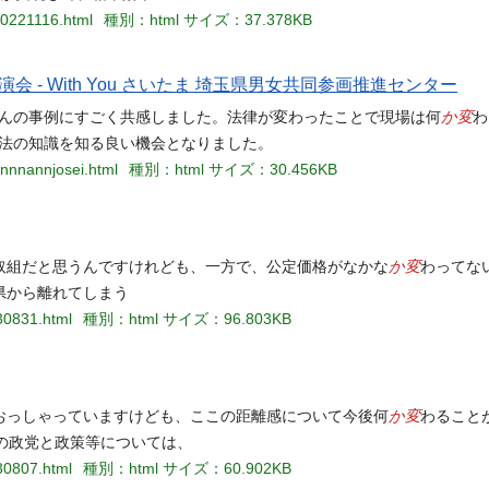
-20221116.html
種別：html
サイズ：37.378KB
- With You さいたま 埼玉県男女共同参画推進センター
か変
さんの事例にすごく共感しました。法律が変わったことで現場は何
わ
新法の知識を知る良い機会となりました。
onnnannjosei.html
種別：html
サイズ：30.456KB
か変
取組だと思うんですけれども、一方で、公定価格がなかな
わってな
県から離れてしまう
30831.html
種別：html
サイズ：96.803KB
か変
おっしゃっていますけども、ここの距離感について今後何
わること
の政党と政策等については、
30807.html
種別：html
サイズ：60.902KB