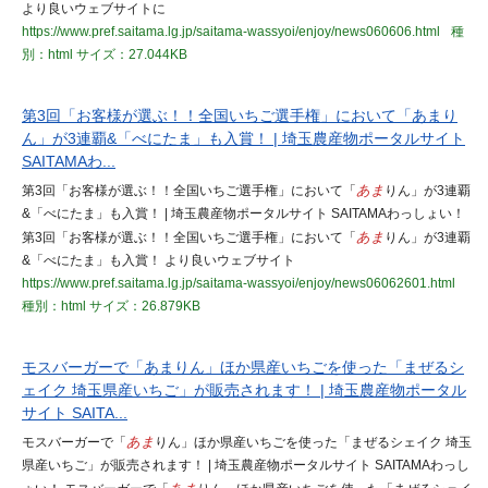
より良いウェブサイトに
https://www.pref.saitama.lg.jp/saitama-wassyoi/enjoy/news060606.html
種
別：html
サイズ：27.044KB
第3回「お客様が選ぶ！！全国いちご選手権」において「あまり
ん」が3連覇&「べにたま」も入賞！ | 埼玉農産物ポータルサイト
SAITAMAわ...
第3回「お客様が選ぶ！！全国いちご選手権」において「
あま
りん」が3連覇
&「べにたま」も入賞！ | 埼玉農産物ポータルサイト SAITAMAわっしょい！
第3回「お客様が選ぶ！！全国いちご選手権」において「
あま
りん」が3連覇
&「べにたま」も入賞！ より良いウェブサイト
https://www.pref.saitama.lg.jp/saitama-wassyoi/enjoy/news06062601.html
種別：html
サイズ：26.879KB
モスバーガーで「あまりん」ほか県産いちごを使った「まぜるシ
ェイク 埼玉県産いちご」が販売されます！ | 埼玉農産物ポータル
サイト SAITA...
モスバーガーで「
あま
りん」ほか県産いちごを使った「まぜるシェイク 埼玉
県産いちご」が販売されます！ | 埼玉農産物ポータルサイト SAITAMAわっし