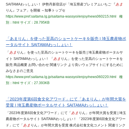
SAITAMAわっしょい！ 伊勢丹新宿店が「埼玉県産プレミアムいちご 『
あま
りん』フェア」を開催 ～知事トップセ
https://www.pref.saitama.lg.jp/saitama-wassyoi/enjoy/news060215.html
種
別：html
サイズ：28.795KB
「あまりん」を使った至高のショートケーキを販売 | 埼玉農産物ポ
ータルサイト SAITAMAわっしょい！
「
あま
りん」を使った至高のショートケーキを販売 | 埼玉農産物ポータルサ
イト SAITAMAわっしょい！ 「
あま
りん」を使った至高のショートケーキを
販売 商品概要 お問い合わせ 関連リンク より良いウェブサイトにするために
みなさまのご意見
https://www.pref.saitama.lg.jp/saitama-wassyoi/enjoy/news060220.html
種
別：html
サイズ：27.393KB
「2023年度第6回食文化アワード」にて「あまりん」が年間大賞を
受賞 | 埼玉農産物ポータルサイト SAITAMAわっしょい！
「2023年度第6回食文化アワード」にて「
あま
りん」が年間大賞を受賞 | 埼玉
農産物ポータルサイト SAITAMAわっしょい！ 「2023年度第6回食文化アワー
ド」にて「
あま
りん」が年間大賞を受賞 株式会社食文化コメント 関連リンク