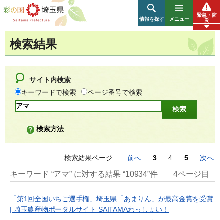
彩の国 埼玉県
緊急・防
情報を探す
メニュー
災
検索結果
サイト内検索
キーワードで検索
ページ番号で検索
検索方法
検索結果ページ
前へ
3
4
5
次へ
キーワード “アマ” に対する結果 “10934”件
4ページ目
「第1回全国いちご選手権」埼玉県「あまりん」が最高金賞を受賞
| 埼玉農産物ポータルサイト SAITAMAわっしょい！