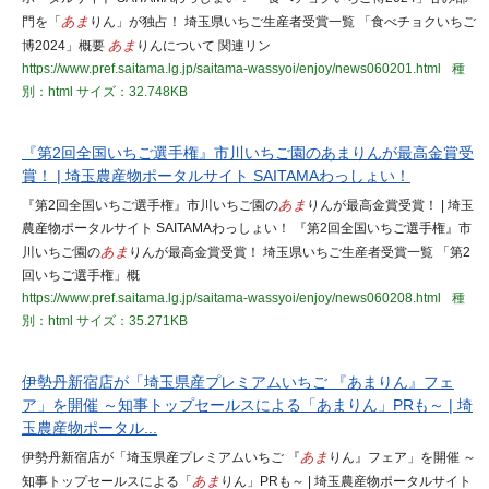
門を「
あま
りん」が独占！ 埼玉県いちご生産者受賞一覧 「食べチョクいちご
博2024」概要
あま
りんについて 関連リン
https://www.pref.saitama.lg.jp/saitama-wassyoi/enjoy/news060201.html
種
別：html
サイズ：32.748KB
『第2回全国いちご選手権』市川いちご園のあまりんが最高金賞受
賞！ | 埼玉農産物ポータルサイト SAITAMAわっしょい！
『第2回全国いちご選手権』市川いちご園の
あま
りんが最高金賞受賞！ | 埼玉
農産物ポータルサイト SAITAMAわっしょい！ 『第2回全国いちご選手権』市
川いちご園の
あま
りんが最高金賞受賞！ 埼玉県いちご生産者受賞一覧 「第2
回いちご選手権」概
https://www.pref.saitama.lg.jp/saitama-wassyoi/enjoy/news060208.html
種
別：html
サイズ：35.271KB
伊勢丹新宿店が「埼玉県産プレミアムいちご 『あまりん』フェ
ア」を開催 ～知事トップセールスによる「あまりん」PRも～ | 埼
玉農産物ポータル...
伊勢丹新宿店が「埼玉県産プレミアムいちご 『
あま
りん』フェア」を開催 ～
知事トップセールスによる「
あま
りん」PRも～ | 埼玉農産物ポータルサイト