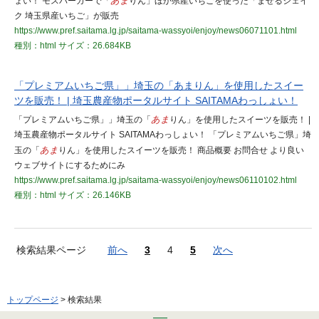
ょい！ モスバーガーで「
あま
りん」ほか県産いちごを使った「まぜるシェイ
ク 埼玉県産いちご」が販売
https://www.pref.saitama.lg.jp/saitama-wassyoi/enjoy/news06071101.html
種別：html
サイズ：26.684KB
「プレミアムいちご県」」埼玉の「あまりん」を使用したスイー
ツを販売！ | 埼玉農産物ポータルサイト SAITAMAわっしょい！
「プレミアムいちご県」」埼玉の「
あま
りん」を使用したスイーツを販売！ |
埼玉農産物ポータルサイト SAITAMAわっしょい！ 「プレミアムいちご県」埼
玉の「
あま
りん」を使用したスイーツを販売！​​​​​​ 商品概要 お問合せ より良い
ウェブサイトにするためにみ
https://www.pref.saitama.lg.jp/saitama-wassyoi/enjoy/news06110102.html
種別：html
サイズ：26.146KB
検索結果ページ
前へ
3
4
5
次へ
トップページ
> 検索結果