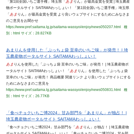
「第1回全国いちご選手権」埼玉県「
あま
りん」が最高金賞を受賞 | 埼玉農産
物ポータルサイト SAITAMAわっしょい！ 「第1回全国いちご選手権」埼玉県
「
あま
りん」が最高金賞を受賞 より良いウェブサイトにするためにみなさま
のご意見をお聞かせ
https://www.pref.saitama.lg.jp/saitama-wassyoi/enjoy/news050207.html
種
別：html
サイズ：28.827KB
あまりんを使用した「ぷっちょ袋 至幸のいちご味」が発売！ | 埼
玉農産物ポータルサイト SAITAMAわっしょい！
あま
りんを使用した「ぷっちょ袋 至幸のいちご味」が発売！ | 埼玉農産物ポ
ータルサイト SAITAMAわっしょい！ 「
あま
りん」を使用した「ぷっちょ袋
至幸のいちご味」が発売！ 商品概要 関連リンク より良いウェブサイトにする
ためにみなさまのご意見を
https://www.pref.saitama.lg.jp/saitama-wassyoi/enjoy/news050831.html
種
別：html
サイズ：26.77KB
「食べチョクいちご博2024」甘み部門を「あまりん」が独占！ |
埼玉農産物ポータルサイト SAITAMAわっしょい！
「食べチョクいちご博2024」甘み部門を「
あま
りん」が独占！ | 埼玉農産物
ポータルサイト SAITAMAわっしょい！ 「食べチョクいちご博2024」甘み部