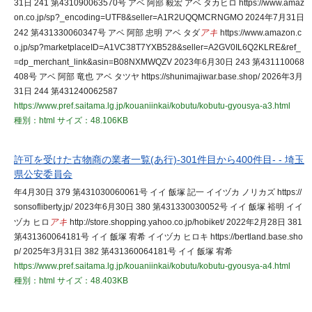
31日 241 第431090063570号 アベ 阿部 毅宏 アベ タカヒロ https://www.amaz
on.co.jp/sp?_encoding=UTF8&seller=A1R2UQQMCRNGMO 2024年7月31日
242 第431330060347号 アベ 阿部 忠明 アベ タダ
アキ
https://www.amazon.c
o.jp/sp?marketplaceID=A1VC38T7YXB528&seller=A2GV0IL6Q2KLRE&ref_
=dp_merchant_link&asin=B08NXMWQZV 2023年6月30日 243 第431110068
408号 アベ 阿部 竜也 アベ タツヤ https://shunimajiwar.base.shop/ 2026年3月
31日 244 第431240062587
https://www.pref.saitama.lg.jp/kouaniinkai/kobutu/kobutu-gyousya-a3.html
種別：html
サイズ：48.106KB
許可を受けた古物商の業者一覧(あ行)-301件目から400件目- - 埼玉
県公安委員会
年4月30日 379 第431030060061号 イイ 飯塚 記一 イイヅカ ノリカズ https://
sonsofliberty.jp/ 2023年6月30日 380 第431330030052号 イイ 飯塚 裕明 イイ
ヅカ ヒロ
アキ
http://store.shopping.yahoo.co.jp/hobiket/ 2022年2月28日 381
第431360064181号 イイ 飯塚 宥希 イイヅカ ヒロキ https://bertland.base.sho
p/ 2025年3月31日 382 第431360064181号 イイ 飯塚 宥希
https://www.pref.saitama.lg.jp/kouaniinkai/kobutu/kobutu-gyousya-a4.html
種別：html
サイズ：48.403KB