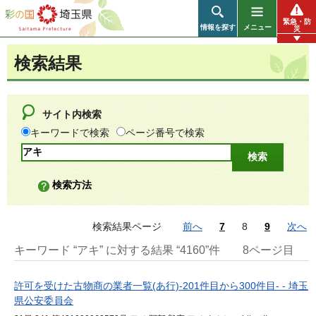
彩の国 埼玉県
緊急・防
情報を探す
メニュー
災
検索結果
サイト内検索
キーワードで検索
ページ番号で検索
検索方法
検索結果ページ
前へ
7
8
9
次へ
キーワード “アキ” に対する結果 “4160”件
8ページ目
許可を受けた古物商の業者一覧(あ行)-201件目から300件目- - 埼玉
県公安委員会