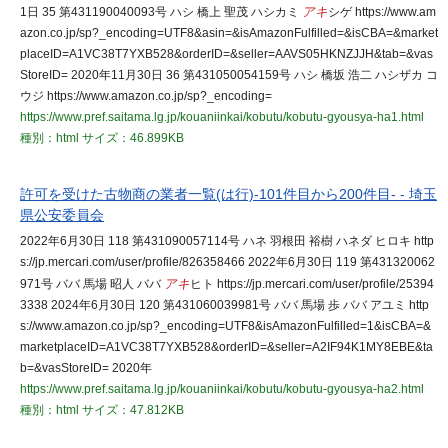
1日 35 第431190040093号 ハシ 橋上 聖茂 ハシカミ
アキ
シゲ https://www.am
azon.co.jp/sp?_encoding=UTF8&asin=&isAmazonFulfilled=&isCBA=&market
placeID=A1VC38T7YXB528&orderID=&seller=AAVS05HKNZJJH&tab=&vas
StoreID= 2020年11月30日 36 第431050054159号 ハシ 橋坂 浩二 ハシザカ コ
ウジ https://www.amazon.co.jp/sp?_encoding=
https://www.pref.saitama.lg.jp/kouaniinkai/kobutu/kobutu-gyousya-ha1.html
種別：html
サイズ：46.899KB
許可を受けた古物商の業者一覧(は行)-101件目から200件目- - 埼玉
県公安委員会
2022年6月30日 118 第431090057114号 ハネ 羽根田 裕樹 ハネダ ヒロキ http
s://jp.mercari.com/user/profile/826358466 2022年6月30日 119 第431320062
971号 ババ 馬場 昭人 ババ
アキ
ヒト https://jp.mercari.com/user/profile/25394
3338 2024年6月30日 120 第431060039981号 ババ 馬場 歩 ババ アユミ http
s://www.amazon.co.jp/sp?_encoding=UTF8&isAmazonFulfilled=1&isCBA=&
marketplaceID=A1VC38T7YXB528&orderID=&seller=A2IF94K1MY8EBE&ta
b=&vasStoreID= 2020年
https://www.pref.saitama.lg.jp/kouaniinkai/kobutu/kobutu-gyousya-ha2.html
種別：html
サイズ：47.812KB