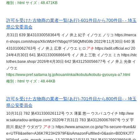
種別：html
サイズ：48.471KB
許可を受けた古物商の業者一覧(あ行)-601件目から700件目- - 埼玉
県公安委員会
月31日 639 第431030058364号 イノ 井上 紀子 イノウエ ノリコ https://merca
ri-shops.com/shops/X6cWtzHYNbgqYFS6QMNG9b 2022年11月30日 640 第
431010062763号 イノ 井上 広章 イノウエ ヒロ
アキ
https://adit.official.ec/ 20
24年4月30日 641 第431330068664号 イノ 井上 三歌 イノウエ ミカ https://stc
lothes.base.shop/ 2026年4月30日 642 第431250056677号 イノ 井上 光偉 イ
ノウエ
https://www.pref.saitama.lg.jp/kouaniinkai/kobutu/kobutu-gyousya-a7.html
種別：html
サイズ：48.44KB
許可を受けた古物商の業者一覧(あ行)-701件目から800件目- - 埼玉
県公安委員会
10月31日 782 第431330026112号 ウス 薄葉 悠一 ウスバ ユウイチ http://ww
w.sakuradou-antique.com/ 2020年7月31日 783 第431260067697号 ウダ 宇
田川 亜紀子 ウダガワ
アキ
コ https://www.amazon.co.jp/sp?is-secure=true&&i
e=UTF8&seller=A36K7R23H2979F&isAmazonFulfilled=0&asin=B0D9XJT7