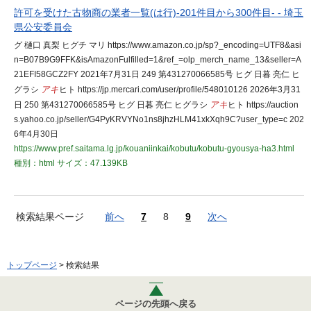
許可を受けた古物商の業者一覧(は行)-201件目から300件目- - 埼玉
県公安委員会
グ 樋口 真梨 ヒグチ マリ https://www.amazon.co.jp/sp?_encoding=UTF8&asi
n=B07B9G9FFK&isAmazonFulfilled=1&ref_=olp_merch_name_13&seller=A
21EFI58GCZ2FY 2021年7月31日 249 第431270066585号 ヒグ 日暮 亮仁 ヒ
グラシ
アキ
ヒト https://jp.mercari.com/user/profile/548010126 2026年3月31
日 250 第431270066585号 ヒグ 日暮 亮仁 ヒグラシ
アキ
ヒト https://auction
s.yahoo.co.jp/seller/G4PyKRVYNo1ns8jhzHLM41xkXqh9C?user_type=c 202
6年4月30日
https://www.pref.saitama.lg.jp/kouaniinkai/kobutu/kobutu-gyousya-ha3.html
種別：html
サイズ：47.139KB
検索結果ページ
前へ
7
8
9
次へ
トップページ
> 検索結果
ページの先頭へ戻る