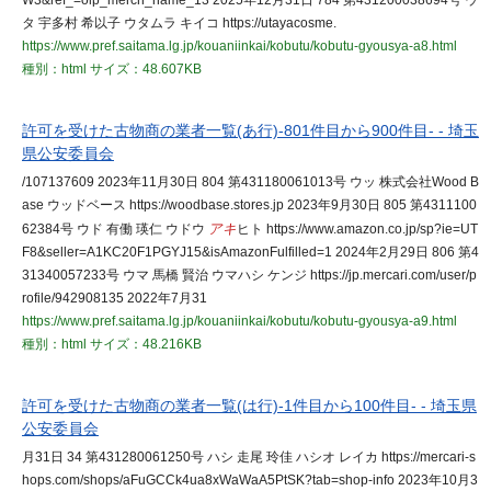
W3&ref_=olp_merch_name_13 2025年12月31日 784 第431200038694号 ウ
タ 宇多村 希以子 ウタムラ キイコ https://utayacosme.
https://www.pref.saitama.lg.jp/kouaniinkai/kobutu/kobutu-gyousya-a8.html
種別：html
サイズ：48.607KB
許可を受けた古物商の業者一覧(あ行)-801件目から900件目- - 埼玉
県公安委員会
/107137609 2023年11月30日 804 第431180061013号 ウッ 株式会社Wood B
ase ウッドベース https://woodbase.stores.jp 2023年9月30日 805 第4311100
62384号 ウド 有働 瑛仁 ウドウ
アキ
ヒト https://www.amazon.co.jp/sp?ie=UT
F8&seller=A1KC20F1PGYJ15&isAmazonFulfilled=1 2024年2月29日 806 第4
31340057233号 ウマ 馬橋 賢治 ウマハシ ケンジ https://jp.mercari.com/user/p
rofile/942908135 2022年7月31
https://www.pref.saitama.lg.jp/kouaniinkai/kobutu/kobutu-gyousya-a9.html
種別：html
サイズ：48.216KB
許可を受けた古物商の業者一覧(は行)-1件目から100件目- - 埼玉県
公安委員会
月31日 34 第431280061250号 ハシ 走尾 玲佳 ハシオ レイカ https://mercari-s
hops.com/shops/aFuGCCk4ua8xWaWaA5PtSK?tab=shop-info 2023年10月3