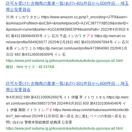
許可を受けた古物商の業者一覧(あ行)-401件目から500件目- - 埼玉
県公安委員会
川 尚 イシカワ タカシ https://www.amazon.co.jp/sp?_encoding=UTF8&asin=
&isAmazonFulfilled=&isCBA=&marketplaceID=A1VC38T7YXB528&orderID=
&protocol=current&seller=A1G1K0M396ESP9&sshmPath= 2022年4月30日 4
81 第431380064935号 イシ 石川 千晶 イシカワ チ
アキ
https://jp.mercari.co
m/user/profile/564926077 2025年2月28日 482 第431050067894号 イシ 石川
未香 イシカワ ミカ https://jp.mercari.com/user/profile/473964060 2026年1月
31日 483 第431260038309号 イシ 石
https://www.pref.saitama.lg.jp/kouaniinkai/kobutu/kobutu-gyousya-a5.html
種別：html
サイズ：48.337KB
許可を受けた古物商の業者一覧(あ行)-501件目から600件目- - 埼玉
県公安委員会
年4月30日 599 第431100062692号 イト 伊藤 亨 イトウ トオル https://jp.merc
ari.com/user/profile/386573758 2024年6月30日 600 第431010064046号 イ
ト 伊藤 壽朗 イトウ トシ
アキ
https://www.ebay.com/str/sakurasummitcollectib
les?_tab=about 2024年11月30日 前へ戻る 次に進む ページの先頭へ戻る お
問い合わせ 警察本部総務部 総務課 公安委
https://www.pref.saitama.lg.jp/kouaniinkai/kobutu/kobutu-gyousya-a6.html