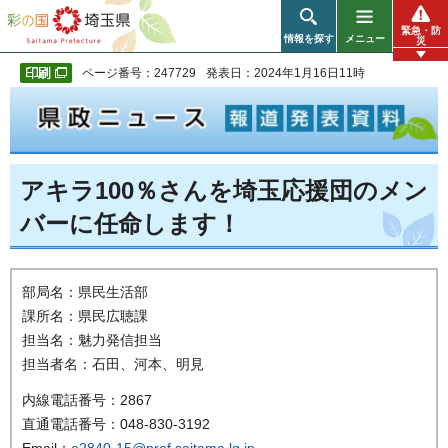
彩の国 埼玉県
緊急・防
情報を探す
メニュー
災
ページ番号：247729
発表日：2024年1月16日11時
アキラ100％さんを埼玉応援団のメン
バーに任命します！
部局名：県民生活部
課所名：県民広聴課
担当名：魅力発信担当
担当者名：石田、河本、明見
内線電話番号：2867
直通電話番号：048-830-3192
Email：
a2840-15@pref.saitama.lg.jp