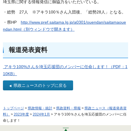
埼玉県に関する情報発信に御協力をいただいている。
・総勢 27人 ※アキラ100％さん入団後、「総勢28人」となる。
・県HP
http://www.pref.saitama.lg.jp/a0301/ouendan/saitamaoue
ndan.html（別ウィンドウで開きます）
報道発表資料
アキラ100%さんを埼玉応援団のメンバーに任命します！（PDF：1
10KB）
県政ニュースのトップに戻る
トップページ
>
県政情報・統計
>
県政資料・県報
>
県政ニュース（報道発表資
料）
>
2023年度
>
2024年1月
> アキラ100％さんを埼玉応援団のメンバーに任
命します！