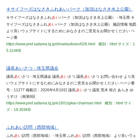
キサイフーズはなさきふれあいパーク（加須はなさき水上公園）
キサイフーズはなさきふれ
あい
パーク（加須はなさき水上公園） - 埼玉県 キ
サイフーズはなさきふれ
あい
パーク（加須はなさき水上公園） 施設情報 地図
より良いウェブサイトにするためにみなさまのご意見をお聞かせください ペ
ージ番
https://www.pref.saitama.lg.jp/shisetsu/koen/026.html
種別：html
サイズ：1
5.314KB
議長あいさつ - 埼玉県議会
議長
あい
さつ - 埼玉県議会 議長
あい
さつ 議長
あい
さつ お問い合わせ より良
いウェブサイトにするためにみなさまのご意見をお聞かせください ページ番
号：11277 掲載日：2026年4月10日 議長
あい
さつ 議長 荒木 裕介 あらき ゆ
うすけ （南第8区
https://www.pref.saitama.lg.jp/e1601/gikai-chairman.html
種別：html
サイ
ズ：19.303KB
ふれあい訪問（西部地域）
ふれ
あい
訪問（西部地域） - 埼玉県 ふれ
あい
訪問（西部地域） より良いウェ