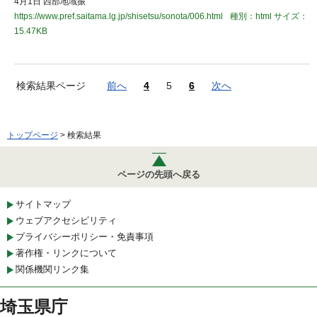
4月1日 西部地域振
https://www.pref.saitama.lg.jp/shisetsu/sonota/006.html
種別：html
サイズ：
15.47KB
検索結果ページ
前へ
4
5
6
次へ
トップページ
> 検索結果
ページの先頭へ戻る
サイトマップ
ウェブアクセシビリティ
プライバシーポリシー・免責事項
著作権・リンクについて
関係機関リンク集
埼玉県庁