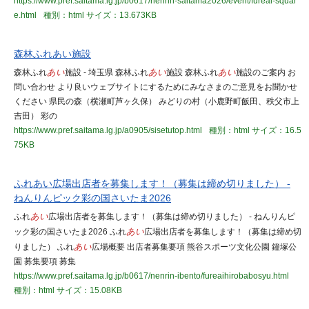
https://www.pref.saitama.lg.jp/b0617/nenrin-saitama2026/event/fureai-squar
e.html
種別：html
サイズ：13.673KB
森林ふれあい施設
森林ふれ
あい
施設 - 埼玉県 森林ふれ
あい
施設 森林ふれ
あい
施設のご案内 お
問い合わせ より良いウェブサイトにするためにみなさまのご意見をお聞かせ
ください 県民の森（横瀬町芦ヶ久保） みどりの村（小鹿野町飯田、秩父市上
吉田） 彩の
https://www.pref.saitama.lg.jp/a0905/sisetutop.html
種別：html
サイズ：16.5
75KB
ふれあい広場出店者を募集します！（募集は締め切りました） -
ねんりんピック彩の国さいたま2026
ふれ
あい
広場出店者を募集します！（募集は締め切りました） - ねんりんピ
ック彩の国さいたま2026 ふれ
あい
広場出店者を募集します！（募集は締め切
りました） ふれ
あい
広場概要 出店者募集要項 熊谷スポーツ文化公園 鐘塚公
園 募集要項 募集
https://www.pref.saitama.lg.jp/b0617/nenrin-ibento/fureaihirobabosyu.html
種別：html
サイズ：15.08KB