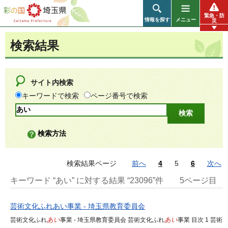
彩の国 埼玉県
緊急・防
情報を探す
メニュー
災
検索結果
サイト内検索
キーワードで検索
ページ番号で検索
検索方法
検索結果ページ
前へ
4
5
6
次へ
キーワード “あい” に対する結果 “23096”件
5ページ目
芸術文化ふれあい事業 - 埼玉県教育委員会
芸術文化ふれ
あい
事業 - 埼玉県教育委員会 芸術文化ふれ
あい
事業 目次 1 芸術