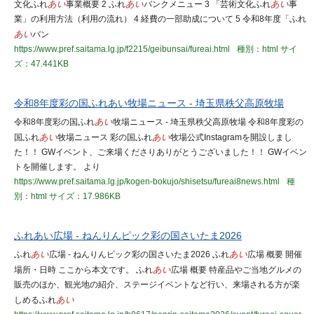
文化ふれ
あい
事業概要 2 ふれ
あい
バンクメニュー 3 「芸術文化ふれ
あい
事
業」の利用方法（利用の流れ） 4 経費の一部助成について 5 令和8年度「ふれ
あい
バン
https://www.pref.saitama.lg.jp/f2215/geibunsai/fureai.html
種別：html
サイ
ズ：47.441KB
令和8年度彩の国ふれあい牧場ニュース - 埼玉県秩父高原牧場
令和8年度彩の国ふれ
あい
牧場ニュース - 埼玉県秩父高原牧場 令和8年度彩の
国ふれ
あい
牧場ニュース 彩の国ふれ
あい
牧場公式Instagramを開設しまし
た！！ GWイベント、ご来場くださりありがとうございました！！ GWイベン
トを開催します。 より
https://www.pref.saitama.lg.jp/kogen-bokujo/shisetsu/fureai8news.html
種
別：html
サイズ：17.986KB
ふれあい広場 - ねんりんピック彩の国さいたま2026
ふれ
あい
広場 - ねんりんピック彩の国さいたま2026 ふれ
あい
広場 概要 開催
場所・日時 ここから本文です。 ふれ
あい
広場 概要 特産品やご当地グルメの
販売のほか、観光地の紹介、ステージイベントなど行い、来場される方が楽
しめるふれ
あい