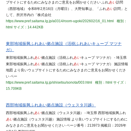
ブサイトにするためにみなさまのご意見をお聞かせください ふれ
あい
訪問
（西部地域） 令和8年2月16日（月曜日）、大野知事は、「ふれ
あい
訪問」と
して、所沢市内の「株式会社
https://www.pref.saitama.lg.jp/a0314/room-ugoki/202602/16_01.html
種別：
html
サイズ：14.442KB
東部地域振興ふれあい拠点施設（活樹ふれあいキューブ マツナ
ガ）
東部地域振興ふれ
あい
拠点施設（活樹ふれ
あい
キューブ マツナガ） - 埼玉県
東部地域振興ふれ
あい
拠点施設（活樹ふれ
あい
キューブ マツナガ） 施設情報
地図 より良いウェブサイトにするためにみなさまのご意見をお聞かせくださ
い ペー
https://www.pref.saitama.lg.jp/shisetsu/sonota/003.html
種別：html
サイズ：
15.709KB
西部地域振興ふれあい拠点施設（ウェスタ川越）
西部地域振興ふれ
あい
拠点施設（ウェスタ川越） - 埼玉県 西部地域振興ふれ
あい
拠点施設（ウェスタ川越） 施設情報 より良いウェブサイトにするために
みなさまのご意見をお聞かせください ページ番号：213973 掲載日：2026年