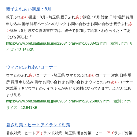
親子ふれあい講座：8月
親子ふれ
あい
講座：8月 - 埼玉県 親子ふれ
あい
講座：8月 対象 日時 場所 費用
申し込み 備考 詳細ページへのリンク お問い合わせ お問い合わせ 親子ふれ
あ
い
講座：8月 県立久喜図書館では、親子で参加して絵本・わらべうた・てあ
そびを楽しむ「
https://www.pref.saitama.lg.jp/g2208/library-info/0808-02.html
種別：html
サ
イズ：13.164KB
ウマとのふれあいコーナー
ウマとのふれ
あい
コーナー - 埼玉県 ウマとのふれ
あい
コーナー 対象 日時 場
所 費用 申し込み 備考 お問い合わせ お問い合わせ ウマとのふれ
あい
コーナー
木曽馬（キソウマ）のケイちゃんがみどりの村にやってきます。ふだんはあ
まり見る
https://www.pref.saitama.lg.jp/a0905/library-info/20260809.html
種別：html
サイズ：12.941KB
暑さ対策・ヒートアイランド対策
暑さ対策・ヒート
アイ
ランド対策 - 埼玉県 暑さ対策・ヒート
アイ
ランド対策