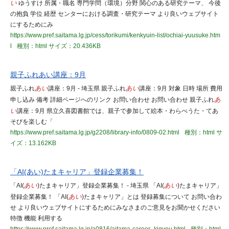
い
ゆうすけ 所属・職名 専門学問（環境）分野 関心のある研究テーマ、 今後
の抱負 学位 経歴 センターにおける調査・研究テーマ より良いウェブサイト
にするためにみ
https://www.pref.saitama.lg.jp/cess/torikumi/kenkyuin-list/ochiai-yuusuke.htm
l
種別：html
サイズ：20.436KB
親子ふれあい講座：9月
親子ふれ
あい
講座：9月 - 埼玉県 親子ふれ
あい
講座：9月 対象 日時 場所 費用
申し込み 備考 詳細ページへのリンク お問い合わせ お問い合わせ 親子ふれ
あ
い
講座：9月 県立久喜図書館では、親子で参加して絵本・わらべうた・てあ
そびを楽しむ「
https://www.pref.saitama.lg.jp/g2208/library-info/0809-02.html
種別：html
サ
イズ：13.162KB
「AI(あい)たまキャリア」登録企業募集！
「AI(
あい
)たまキャリア」登録企業募集！ - 埼玉県 「AI(
あい
)たまキャリア」
登録企業募集！ 「AI(
あい
)たまキャリア」とは 登録募集について お問い合わ
せ より良いウェブサイトにするためにみなさまのご意見をお聞かせください
特徴 機能 利用する