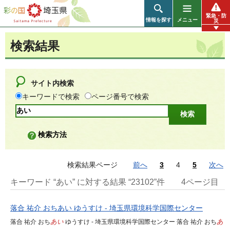
彩の国 埼玉県
緊急・防
情報を探す
メニュー
災
検索結果
サイト内検索
キーワードで検索
ページ番号で検索
検索方法
検索結果ページ
前へ
3
4
5
次へ
キーワード “あい” に対する結果 “23102”件
4ページ目
落合 祐介 おちあい ゆうすけ - 埼玉県環境科学国際センター
落合 祐介 おち
あい
ゆうすけ - 埼玉県環境科学国際センター 落合 祐介 おち
あ