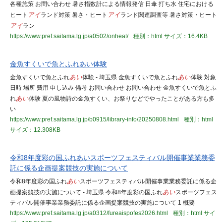
各種施策 お問い合わせ 暑さ指数計による情報発信 日傘 打ち水 住宅における
ヒート
アイ
ランド対策 暑さ・ヒート
アイ
ランド関連調査等 暑さ対策・ヒート
アイ
ラン
https://www.pref.saitama.lg.jp/a0502/onheat/
種別：html
サイズ：16.4KB
金魚すくいで魚とふれあい体験
金魚すくいで魚とふれ
あい
体験 - 埼玉県 金魚すくいで魚とふれ
あい
体験 対象
日時 場所 費用 申し込み 備考 お問い合わせ お問い合わせ 金魚すくいで魚とふ
れ
あい
体験 夏の風物詩の金魚すくい、お祭りなどでやったことがある方も多
い
https://www.pref.saitama.lg.jp/b0915/library-info/20250808.html
種別：html
サイズ：12.308KB
令和8年度彩の国ふれあいスポーツフェスティバル開催事業業務委
託に係る企画提案競技の実施について
令和8年度彩の国ふれ
あい
スポーツフェスティバル開催事業業務委託に係る企
画提案競技の実施について - 埼玉県 令和8年度彩の国ふれ
あい
スポーツフェス
ティバル開催事業業務委託に係る企画提案競技の実施について 1 概要
https://www.pref.saitama.lg.jp/a0312/fureaispofes2026.html
種別：html
サイ