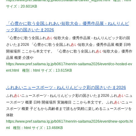
https://www.pref.saitama.lg.jp/a0816/aitama-career_kigyou.html
種別：html
サイズ：20.601KB
「心豊かに歌う全国ふれあい短歌大会」優秀作品展 - ねんりんピ
ック彩の国さいたま2026
「心豊かに歌う全国ふれ
あい
短歌大会」優秀作品展 - ねんりんピック彩の国
さいたま2026 「心豊かに歌う全国ふれ
あい
短歌大会」優秀作品展 概要 日時
開催場所 ここから本文です。 「心豊かに歌う全国ふれ
あい
短歌大会」優秀作
品展 概要 介護や
https://www.pref.saitama.lg.jp/b0617/nenrin-saitama2026/event/co-hosted-ev
ent.html
種別：html
サイズ：13.615KB
ふれあいニュースポーツ - ねんりんピック彩の国さいたま2026
ふれ
あい
ニュースポーツ - ねんりんピック彩の国さいたま2026 ふれ
あい
ニュ
ースポーツ 概要 日時 開催場所 実施種目 ここから本文です。 ふれ
あい
ニュー
スポーツ 概要 子どもから高齢者まで誰もが気軽に楽しめるニュースポーツを
体験
https://www.pref.saitama.lg.jp/b0617/nenrin-saitama2026/event/new-sports.ht
ml
種別：html
サイズ：13.468KB