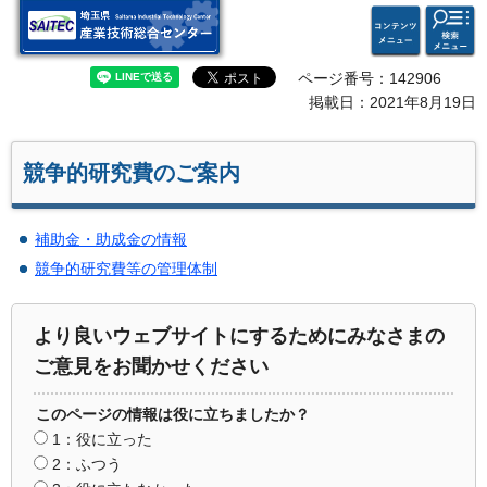
検索・
コンテ
埼玉県 産業技術総合セン
共通メ
ンツメ
ター
ニュー
ニュー
ページ番号：142906
掲載日：2021年8月19日
競争的研究費のご案内
補助金・助成金の情報
競争的研究費等の管理体制
より良いウェブサイトにするためにみなさまの
ご意見をお聞かせください
このページの情報は役に立ちましたか？
1：役に立った
2：ふつう