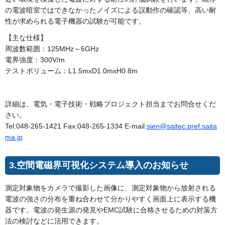
の電波暗室ではできなかったノイズによる誤動作の確認等、高い耐
性が求められる電子機器の試験が可能です。
【主な仕様】
周波数範囲：125MHz～6GHz
電界強度：300V/m
テストボリューム：L1.5mxD1.0mxH0.8m
詳細は、電気・電子技術・戦略プロジェクト担当までお問合せくだ
さい。
Tel:048-265-1421 Fax:048-265-1334 E-mail:
sien@saitec.pref.saita
ma.jp
3.空間電磁界可視化システム導入のお知らせ
測定対象物をカメラで撮影した画像に、測定対象物から放射される
電波の強さの分布を重ね合わせて分かりやすく画面上に表示する機
器です。電波の発生源の発見やEMC試験に合格させるための対策方
法の検討などに活用できます。