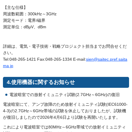
【主な仕様】
周波数範囲：300kHz～3GHz
測定モード：電界/磁界
測定単位：dBμV、dBm
詳細は、電気・電子技術・戦略プロジェクト担当までお問合せくだ
さい。
Tel:048-265-1421 Fax:048-265-1334 E-mail:
sien@saitec.pref.saita
ma.jp
4.使用機器に関するお知らせ
電波暗室での放射イミュニティ試験(2.7GHz～6GHz)の復旧
電波暗室にて、アンプ故障のため放射イミュニティ試験(IEC61000-
4-3)の2.7GHz～6GHz帯域の試験を休止しておりましたが、試験機
が復旧しましたので2026年4月6日より試験を再開いたします。
これにより電波暗室では80MHz～6GHz帯域での放射イミュニティ