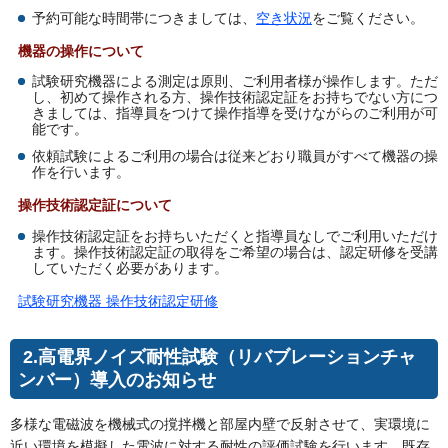
予約可能な時間帯につきましては、
空き状況
をご覧ください。
機器の操作について
試験研究機器による測定は原則、ご利用者様が操作します。ただ
し、初めて操作される方、操作技術認定証をお持ちでない方につ
きましては、指導員をつけて操作指導を受けながらのご利用が可
能です。
依頼試験によるご利用の場合は従来どおり職員がすべて機器の操
作を行います。
操作技術認定証について
操作技術認定証をお持ちいただくと指導員なしでご利用いただけ
ます。操作技術認定証の取得をご希望の場合は、認定研修を受講
していただく必要があります。
試験研究機器 操作技術認定研修
2.高電界ノイズ耐性試験（リバブレーションチャ
ンバー）導入のお知らせ
多様な電磁波を機械式の撹拌機と部屋内壁で反射させて、実環境に
近い環境を模擬した電波に対する耐性の評価試験を行います。既存