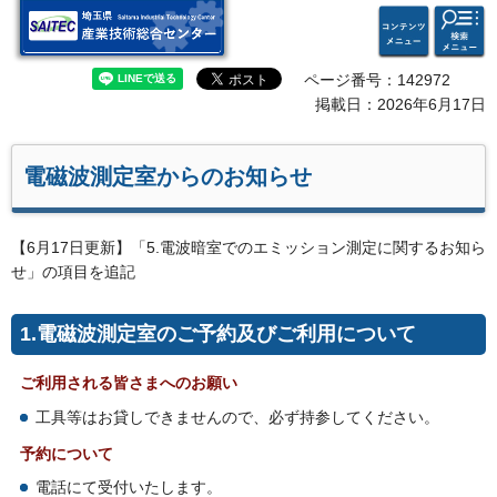
検索・
コンテ
埼玉県 産業技術総合セン
共通メ
ンツメ
ター
ニュー
ニュー
ページ番号：142972
掲載日：2026年6月17日
電磁波測定室からのお知らせ
【6月17日更新】「5.電波暗室でのエミッション測定に関するお知ら
せ」の項目を追記
1.電磁波測定室のご予約及びご利用について
ご利用される皆さまへのお願い
工具等はお貸しできませんので、必ず持参してください。
予約について
電話にて受付いたします。