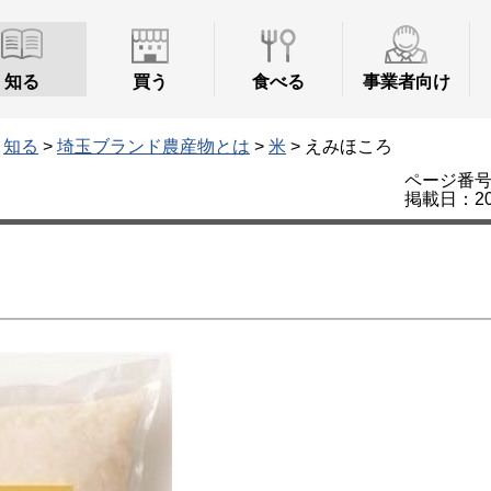
知る
買う
食べる
事業者向け
>
知る
>
埼玉ブランド農産物とは
>
米
> えみほころ
ページ番号：
掲載日：20