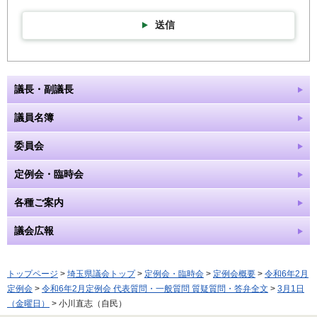
送信
議長・副議長
議員名簿
委員会
定例会・臨時会
各種ご案内
議会広報
トップページ
>
埼玉県議会トップ
>
定例会・臨時会
>
定例会概要
>
令和6年2月
定例会
>
令和6年2月定例会 代表質問・一般質問 質疑質問・答弁全文
>
3月1日
（金曜日）
> 小川直志（自民）