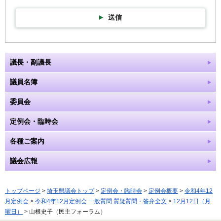
送信
議長・副議長
議員名簿
委員会
定例会・臨時会
各種ご案内
議会広報
トップページ
>
埼玉県議会トップ
>
定例会・臨時会
>
定例会概要
>
令和4年12
月定例会
>
令和4年12月定例会 一般質問 質疑質問・答弁全文
>
12月12日（月
曜日）
> 山根史子（民主フォーラム）