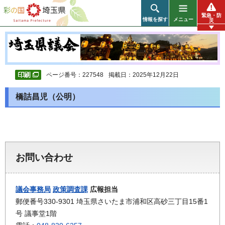
彩の国 埼玉県
緊急・防
情報を探す
メニュー
災
ページ番号：227548
掲載日：2025年12月22日
橋詰昌児（公明）
お問い合わせ
議会事務局
政策調査課
広報担当
郵便番号330-9301 埼玉県さいたま市浦和区高砂三丁目15番1
号 議事堂1階