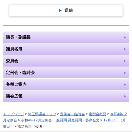
送信
議長・副議長
議員名簿
委員会
定例会・臨時会
各種ご案内
議会広報
トップページ
>
埼玉県議会トップ
>
定例会・臨時会
>
定例会概要
>
令和4年12
月定例会
>
令和4年12月定例会 一般質問 質疑質問・答弁全文
>
12月12日（月
曜日）
> 橋詰昌児（公明）