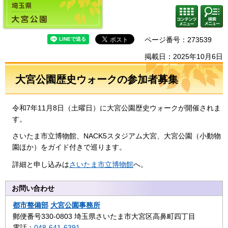
埼玉県 大宮公園
検索・
コンテ
共通メ
ンツメ
ニュー
ニュー
ページ番号：273539
掲載日：2025年10月6日
大宮公園歴史ウォークの参加者募集
令和7年11月8日（土曜日）に大宮公園歴史ウォークが開催されま
す。
さいたま市立博物館、NACK5スタジアム大宮、大宮公園（小動物
園ほか）をガイド付きで巡ります。
詳細と申し込みは
さいたま市立博物館
へ。
お問い合わせ
都市整備部
大宮公園事務所
郵便番号330-0803 埼玉県さいたま市大宮区高鼻町四丁目
電話：
048-641-6391