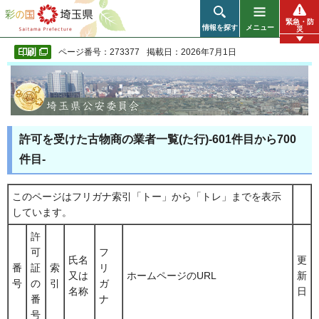
彩の国 埼玉県
緊急・防
情報を探す
メニュー
災
ページ番号：273377
掲載日：2026年7月1日
許可を受けた古物商の業者一覧(た行)-601件目から700
件目-
このページはフリガナ索引「トー」から「トレ」までを表示
しています。
許
可
フ
氏名
更
番
証
索
リ
又は
ホームページのURL
新
号
の
引
ガ
名称
日
番
ナ
号