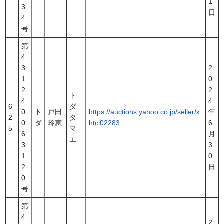
1
3
日
4
号
第
4
3
2
1
0
2
2
ト
4
4
6
ダ
0
ト
戸田
https://auctions.yahoo.co.jp/seller/k
年
2
タ
0
ダ
玲恵
htci02283
6
5
マ
6
月
エ
3
3
1
0
2
日
0
号
第
4
2