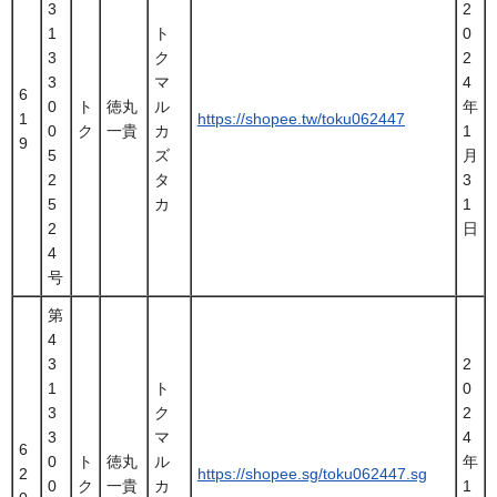
3
2
1
ト
0
3
ク
2
3
マ
4
6
0
ト
徳丸
ル
年
1
https://shopee.tw/toku062447
0
ク
一貴
カ
1
9
5
ズ
月
2
タ
3
5
カ
1
2
日
4
号
第
4
3
2
1
ト
0
3
ク
2
3
マ
4
6
0
ト
徳丸
ル
年
2
https://shopee.sg/toku062447.sg
0
ク
一貴
カ
1