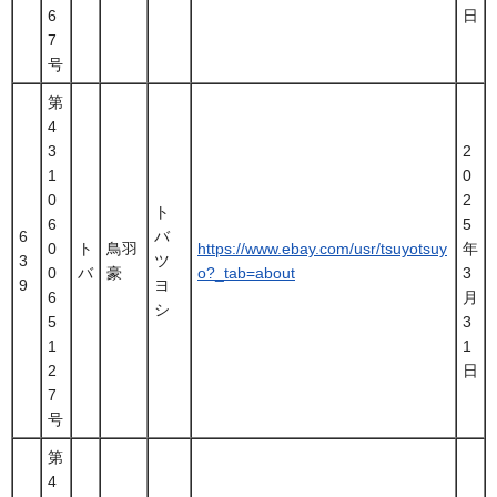
6
日
7
号
第
4
3
2
1
0
0
2
ト
6
5
6
バ
0
ト
鳥羽
https://www.ebay.com/usr/tsuyotsuy
年
3
ツ
0
バ
豪
o?_tab=about
3
9
ヨ
6
月
シ
5
3
1
1
2
日
7
号
第
4