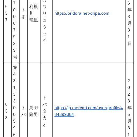
7
6
6
利根
ワ
0
ト
年
3
川
リ
https://oridora.net-oripa.com
0
ネ
3
7
龍星
ュ
6
月
ウ
7
3
セ
9
1
イ
2
日
9
号
第
4
3
2
1
0
3
2
ト
3
3
6
バ
0
ト
鳥羽
https://jp.mercari.com/user/profile/4
年
3
タ
0
バ
隆男
34399304
5
8
カ
5
月
オ
9
3
6
1