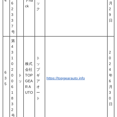
4
トha
6
ッ
月
ck
2
ク
2
3
9
3
日
7
号
第
4
3
2
1
ト
0
0
株式
ッ
2
2
会社
プ
4
6
0
ト
TOP
ギ
年
3
https://topgearauto.info
0
ッ
GEA
ア
6
5
6
R A
オ
月
1
UTO
ー
3
8
ト
0
3
日
2
号