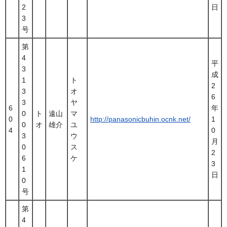
2
日
3
号
第
4
平
3
成
1
ト
2
3
オ
6
3
ヤ
6
年
0
ト
遠山
マ
0
http://panasonicbuhin.ocnk.net/
1
0
オ
雄介
ユ
4
0
3
ウ
月
0
ス
2
6
ケ
3
1
日
0
号
第
4