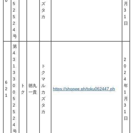
0
5
ズ
月
2
タ
3
5
カ
1
2
日
4
号
第
4
3
2
1
ト
0
3
ク
2
3
マ
4
6
0
ト
徳丸
ル
年
2
https://shopee.ph/toku062447.ph
0
ク
一貴
カ
1
1
5
ズ
月
2
タ
3
5
カ
1
2
日
4
号