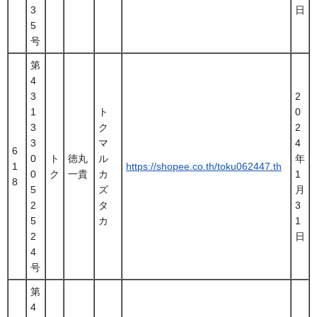
3
日
5
号
第
4
3
2
1
ト
0
3
ク
2
3
マ
4
6
0
ト
徳丸
ル
年
1
https://shopee.co.th/toku062447.th
0
ク
一貴
カ
1
8
5
ズ
月
2
タ
3
5
カ
1
2
日
4
号
第
4