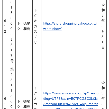
3
令
1
ト
和
3
ク
3
3
6
オ
年
0
ト
德尾
https://store.shopping.yahoo.co.jp/t
1
カ
5
0
ク
和典
winrainbow/
2
ズ
月
5
ノ
3
3
リ
1
5
日
1
7
号
第
4
3
令
1
ト
和
3
ク
https://www.amazon.co.jp/sp?_enco
3
3
6
オ
ding=UTF8&asin=B07FCGZC3L&is
年
0
ト
德尾
1
カ
AmazonFulfilled=1&ref_=olp_merch
5
0
ク
和典