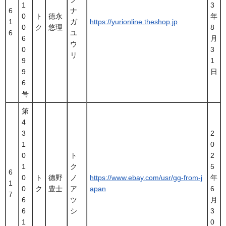
1
3
6
ナ
0
ト
德永
年
1
ガ
https://yurionline.theshop.jp
0
ク
悠理
8
6
ユ
6
月
ウ
0
3
リ
9
1
9
日
6
号
第
4
3
2
1
0
0
ト
2
1
ク
5
6
0
ト
德野
ノ
https://www.ebay.com/usr/gg-from-j
年
1
0
ク
豊士
ア
apan
6
7
6
ツ
月
6
シ
3
1
0