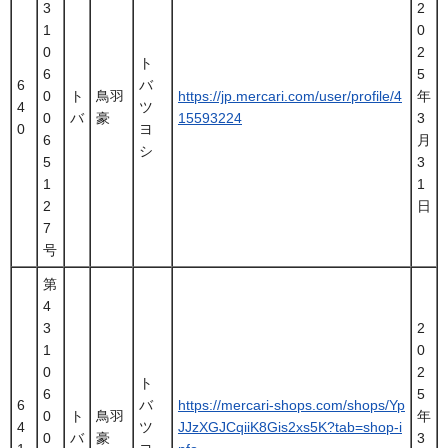
3
2
1
0
0
2
ト
6
5
6
バ
0
ト
鳥羽
https://jp.mercari.com/user/profile/4
年
4
ツ
0
バ
豪
15593224
3
0
ヨ
6
月
シ
5
3
1
1
2
日
7
号
第
4
3
2
1
0
0
2
ト
6
5
6
バ
https://mercari-shops.com/shops/Yp
0
ト
鳥羽
年
4
ツ
JJzXGJCqiiK8Gis2xs5K?tab=shop-i
0
バ
豪
3