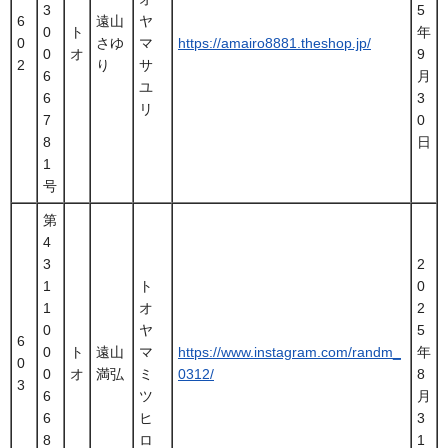
3
5
6
遠山
ヤ
0
ト
年
0
さゆ
マ
https://amairo8881.theshop.jp/
0
オ
9
2
り
サ
6
月
ユ
6
3
リ
7
0
8
日
1
号
第
4
3
2
1
ト
0
1
オ
2
0
ヤ
5
6
0
ト
遠山
マ
https://www.instagram.com/randm_
年
0
0
オ
満弘
ミ
0312/
8
3
6
ツ
月
6
ヒ
3
8
ロ
1