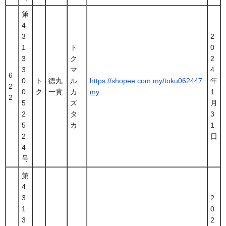
第
4
3
2
1
ト
0
3
ク
2
3
マ
4
6
0
ト
徳丸
ル
https://shopee.com.my/toku062447.
年
2
0
ク
一貴
カ
my
1
2
5
ズ
月
2
タ
3
5
カ
1
2
日
4
号
第
4
3
2
1
0
3
2