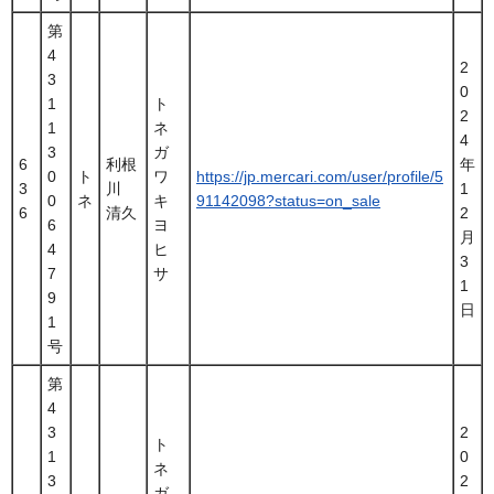
第
4
2
3
0
1
ト
2
1
ネ
4
3
ガ
6
利根
年
0
ト
ワ
https://jp.mercari.com/user/profile/5
3
川
1
0
ネ
キ
91142098?status=on_sale
6
清久
2
6
ヨ
月
4
ヒ
3
7
サ
1
9
日
1
号
第
4
3
2
ト
1
0
ネ
3
2
ガ