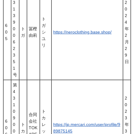
3
2
1
0
3
2
ト
9
4
6
ガ
0
ト
冨樫
年
0
シ
https://neroclothing.base.shop/
0
ガ
由莉
2
5
ユ
6
月
リ
2
2
3
9
5
日
1
号
第
4
3
2
1
0
0
ト
2
合同
9
カ
3
6
会社
0
ト
レ
https://jp.mercari.com/user/profile/9
年
0
TOK
0
カ
ッ
89875145
3