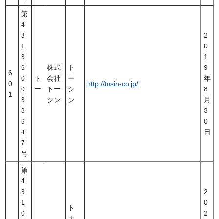
第
4
3
2
1
0
3
1
6
株式
ト
9
6
0
ト
会社
ー
年
0
http://tosin-co.jp/
0
ー
トー
シ
8
1
3
シン
ン
月
8
3
6
0
4
日
7
号
第
4
3
2
1
0
ト
0
2
オ