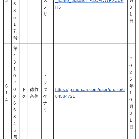
3
ズ
_name_3&seller=A2OPIW7FXCUK
月
5
ノ
H5
3
3
リ
1
5
日
1
7
号
第
4
2
3
0
1
2
0
ト
5
2
ク
6
年
0
ト
德竹
タ
https://jp.mercari.com/user/profile/6
1
1
0
ク
奈美
ケ
64584721
4
0
6
ナ
月
6
ミ
3
8
1
4
日
5
号