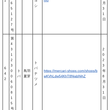
1
ヨ
nfo
6
月
シ
5
3
1
1
2
日
7
号
第
4
3
2
1
0
2
2
ト
3
3
6
バ
0
ト
鳥羽
https://mercari-shops.com/shops/b
年
4
ナ
0
バ
夏芽
wKVhLdw54KhT8NjabNjhZ
8
2
ツ
6
月
メ
0
3
8
1
1
日
5
号