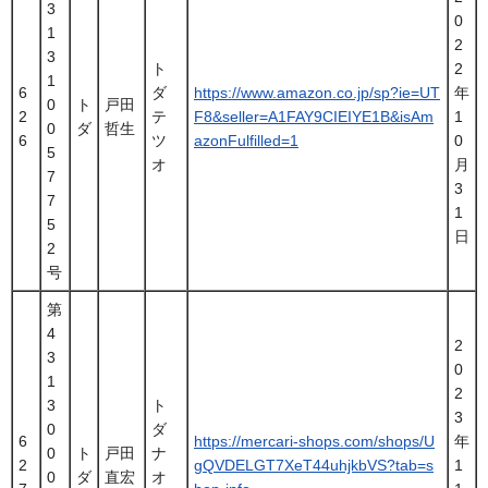
3
0
1
2
3
ト
2
1
6
ダ
https://www.amazon.co.jp/sp?ie=UT
年
0
ト
戸田
2
テ
F8&seller=A1FAY9CIEIYE1B&isAm
1
0
ダ
哲生
6
ツ
azonFulfilled=1
0
5
オ
月
7
3
7
1
5
日
2
号
第
4
2
3
0
1
2
3
ト
3
0
ダ
6
https://mercari-shops.com/shops/U
年
0
ト
戸田
ナ
2
gQVDELGT7XeT44uhjkbVS?tab=s
1
0
ダ
直宏
オ