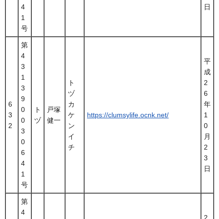
4
日
1
号
第
4
平
3
成
1
ト
2
3
ヅ
6
9
6
カ
年
0
ト
戸塚
3
ケ
https://clumsylife.ocnk.net/
1
0
ヅ
健一
2
ン
0
3
イ
月
0
チ
2
6
3
4
日
1
号
第
4
2