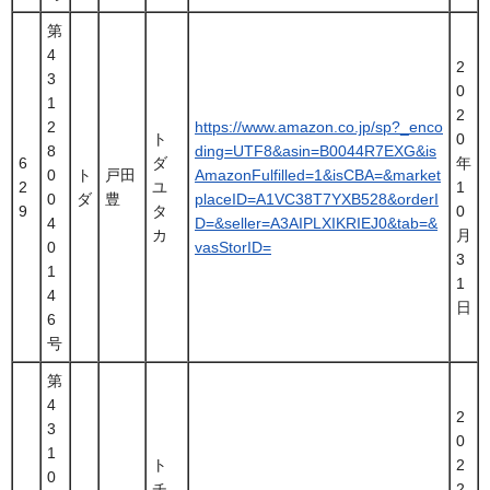
第
4
2
3
0
1
2
2
https://www.amazon.co.jp/sp?_enco
ト
0
8
ding=UTF8&asin=B0044R7EXG&is
6
ダ
年
0
ト
戸田
AmazonFulfilled=1&isCBA=&market
2
ユ
1
0
ダ
豊
placeID=A1VC38T7YXB528&orderI
9
タ
0
4
D=&seller=A3AIPLXIKRIEJ0&tab=&
カ
月
0
vasStorID=
3
1
1
4
日
6
号
第
4
2
3
0
1
ト
2
0
チ
2