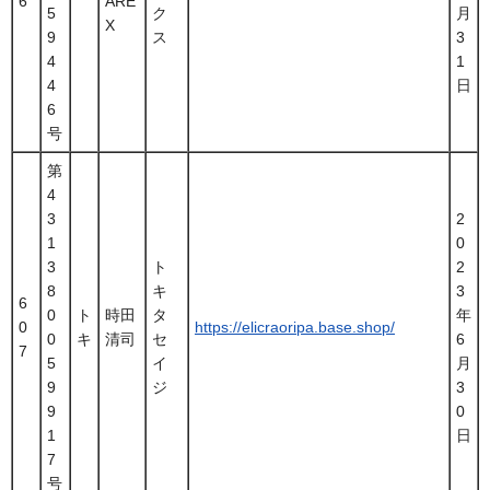
6
ARE
5
ク
月
X
9
ス
3
4
1
4
日
6
号
第
4
3
2
1
0
3
ト
2
8
キ
3
6
0
ト
時田
タ
年
0
https://elicraoripa.base.shop/
0
キ
清司
セ
6
7
5
イ
月
9
ジ
3
9
0
1
日
7
号