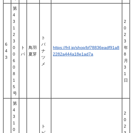
第
4
3
2
1
0
2
2
ト
3
3
6
バ
0
ト
鳥羽
https://fril.jp/shop/bf78836eadf91a8
年
4
ナ
0
バ
夏芽
2282a444a18e1ad7a
8
3
ツ
6
月
メ
0
3
8
1
1
日
5
号
第
4
2
3
0
1
ト
2
0
ビ
3