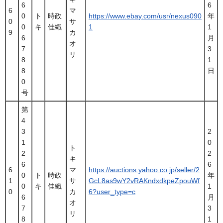
6
6
6
マ
0
ト
時政
https://www.ebay.com/usr/nexus090
年
0
サ
0
キ
佳織
1
1
9
カ
6
月
オ
7
3
リ
8
1
8
日
0
号
第
4
3
2
1
0
ト
2
2
キ
6
6
6
マ
https://auctions.yahoo.co.jp/seller/2
0
ト
時政
年
1
サ
GcL8as9wY2vRAKndxdkpeZpouWf
0
キ
佳織
1
0
カ
6?user_type=c
6
月
オ
7
3
リ
8
1