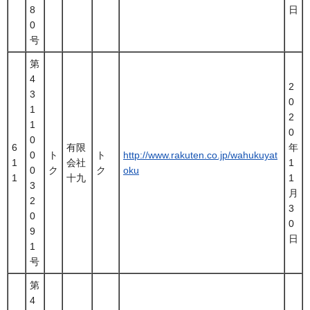
8
日
0
号
第
4
2
3
0
1
2
1
0
0
6
有限
年
0
ト
ト
http://www.rakuten.co.jp/wahukuyat
1
会社
1
0
ク
ク
oku
1
十九
1
3
月
2
3
0
0
9
日
1
号
第
4