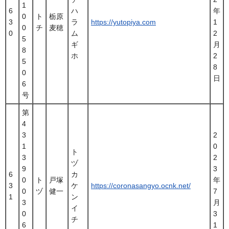
1
6
ハ
年
0
ト
栃原
3
ラ
https://yutopiya.com
1
0
チ
麦穂
0
ム
2
5
ギ
月
8
ホ
2
5
8
0
日
6
号
第
4
3
2
1
0
ト
3
2
ヅ
9
3
6
カ
0
ト
戸塚
年
3
ケ
https://coronasangyo.ocnk.net/
0
ヅ
健一
7
1
ン
3
月
イ
0
3
チ
6
1