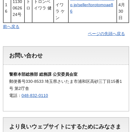
1130
ト
トロンベ
1
イワ
o.jp/seller/torotomoae8
4月
0626
ロ
イワラ 健
6
ラ ケ
6
30
24号
ン
日
前へ戻る
ページの先頭へ戻る
お問い合わせ
警察本部総務部 総務課 公安委員会室
郵便番号330-8533 埼玉県さいたま市浦和区高砂三丁目15番1
号 第2庁舎
電話：
048-832-0110
より良いウェブサイトにするためにみなさま