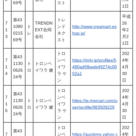
69号
スト
1日
平成
第43
トレ
7
TRENDN
26
1080
ト
ンド
http://www.creamart-es
1
EXT合同
年2
0215
レ
ネク
hop.jp/
3
会社
月2
69号
スト
1日
トロ
202
第43
7
ンベ
https://jmty.jp/profiles/5
4年
1130
ト
トロンベ
1
イワ
480ad5fbeeb49274c00
4月
0626
ロ
イワラ 健
4
ラ ケ
02a1
30
24号
ン
日
トロ
202
第43
7
ンベ
4年
1130
ト
トロンベ
https://jp.mercari.com/u
1
イワ
4月
0626
ロ
イワラ 健
ser/profile/983509229
5
ラ ケ
30
24号
ン
日
トロ
202
第43
7
ンベ
https://auctions.yahoo.c
4年