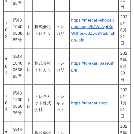
85号
日
202
第43
https://mercari-shops.c
7
5年
1040
ト
株式会社
トレ
om/shops/hJWtcvgtXe
0
8月
0638
レ
トレカリ
カリ
WJh6rxc3Zwc9?tab=sh
2
31
85号
op-info
日
202
第43
7
5年
1040
ト
株式会社
トレ
https://torekari.base.sh
0
9月
0638
レ
トレカリ
カリ
op/
3
30
85号
日
202
第43
7
トレキャ
トレ
5年
1230
ト
0
ット株式
キャ
https://torecat.shop
1月
0650
レ
4
会社
ット
31
36号
日
202
第43
7
株式会社
トレ
5年