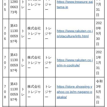
1280
ト
https://www.treasure.sai
0
トレジャ
ジャ
7月
0663
レ
tama.jp
5
ー
ー
31
73号
日
202
第43
7
株式会社
トレ
0年
1130
ト
https://www.rakuten.co.j
0
トレジャ
ジヤ
9月
0059
レ
p/otaculture/info.html
6
ー
ー
30
97号
日
202
第43
7
株式会社
トレ
1年
1130
ト
https://www.rakuten.co.j
0
トレジャ
ジヤ
1月
0059
レ
p/m-n-coolrule/
7
ー
ー
31
97号
日
令和
第43
7
株式会社
トレ
https://store.shopping.y
3年
1130
ト
0
トレジャ
ジヤ
ahoo.co.jp/m-nagano-o
5月
0059
レ
8
ー
ー
akaka/
31
97号
日