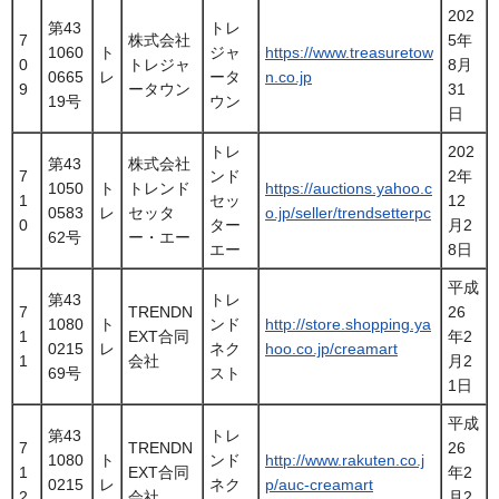
202
第43
トレ
7
株式会社
5年
1060
ト
ジャ
https://www.treasuretow
0
トレジャ
8月
0665
レ
ータ
n.co.jp
9
ータウン
31
19号
ウン
日
トレ
202
第43
株式会社
7
ンド
2年
1050
ト
トレンド
https://auctions.yahoo.c
1
セッ
12
0583
レ
セッタ
o.jp/seller/trendsetterpc
0
ター
月2
62号
ー・エー
エー
8日
平成
第43
トレ
7
TRENDN
26
1080
ト
ンド
http://store.shopping.ya
1
EXT合同
年2
0215
レ
ネク
hoo.co.jp/creamart
1
会社
月2
69号
スト
1日
平成
第43
トレ
7
TRENDN
26
1080
ト
ンド
http://www.rakuten.co.j
1
EXT合同
年2
0215
レ
ネク
p/auc-creamart
2
会社
月2