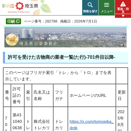
彩の国 埼玉県
緊急・防
情報を探す
メニュー
災
ページ番号：282788
掲載日：2026年7月1日
許可を受けた古物商の業者一覧(た行)-701件目以降-
このページはフリガナ索引「トレ」から「トロ」までを表
示しています。
許可
番
索
氏名又は
フリ
更新
証の
ホームページのURL
号
引
名称
ガナ
日
番号
202
第43
7
5年
1040
ト
株式会社
トレ
https://x.com/tomopika_
0
8月
0638
レ
トレカリ
カリ
dntk
1
31