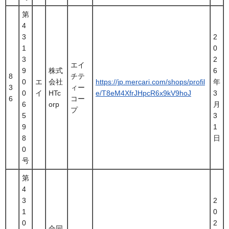
第
4
3
2
1
0
3
2
エイ
9
株式
6
8
チテ
0
エ
会社
https://jp.mercari.com/shops/profil
年
3
ィー
0
イ
HTc
e/T8eM4XfrJHpcR6x9kV9hoJ
3
6
コー
6
orp
月
プ
5
3
9
1
8
日
0
号
第
4
3
2
1
0
0
2
合同