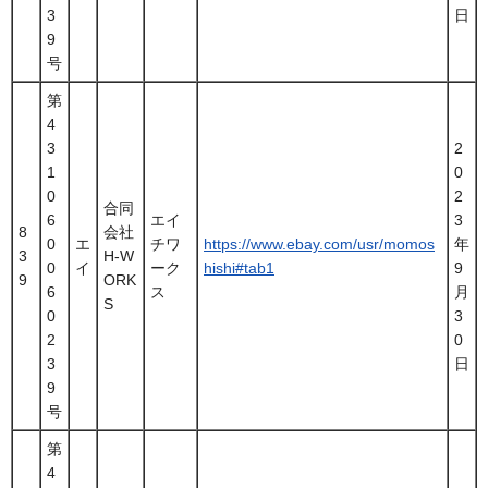
3
日
9
号
第
4
3
2
1
0
0
2
合同
6
エイ
3
8
会社
0
エ
チワ
https://www.ebay.com/usr/momos
年
3
H-W
0
イ
ーク
hishi#tab1
9
9
ORK
6
ス
月
S
0
3
2
0
3
日
9
号
第
4