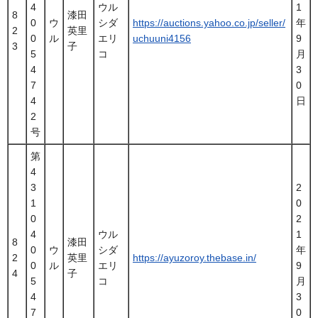
4
ウル
1
8
漆田
0
ウ
シダ
https://auctions.yahoo.co.jp/seller/
年
2
英里
0
ル
エリ
uchuuni4156
9
3
子
5
コ
月
4
3
7
0
4
日
2
号
第
4
3
2
1
0
0
2
4
ウル
1
8
漆田
0
ウ
シダ
年
2
英里
https://ayuzoroy.thebase.in/
0
ル
エリ
9
4
子
5
コ
月
4
3
7
0