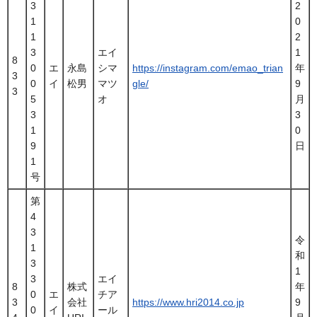
3
2
1
0
1
2
3
エイ
1
8
0
エ
永島
シマ
https://instagram.com/emao_trian
年
3
0
イ
松男
マツ
gle/
9
3
5
オ
月
3
3
1
0
9
日
1
号
第
4
3
令
1
和
3
1
3
エイ
8
株式
年
0
エ
チア
3
会社
https://www.hri2014.co.jp
9
0
イ
ール