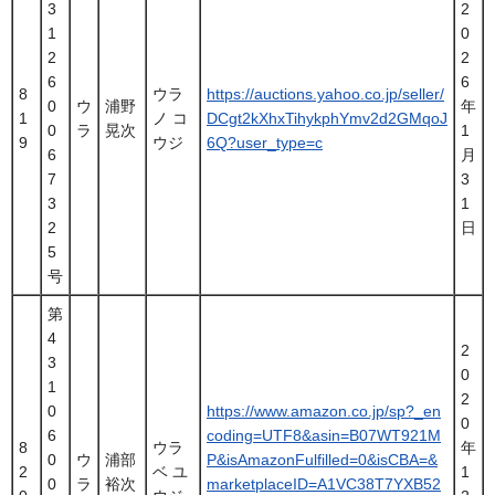
3
2
1
0
2
2
6
6
8
ウラ
https://auctions.yahoo.co.jp/seller/
0
ウ
浦野
年
1
ノ コ
DCgt2kXhxTihykphYmv2d2GMqoJ
0
ラ
晃次
1
9
ウジ
6Q?user_type=c
6
月
7
3
3
1
2
日
5
号
第
4
2
3
0
1
2
0
https://www.amazon.co.jp/sp?_en
0
6
coding=UTF8&asin=B07WT921M
8
ウラ
年
0
ウ
浦部
P&isAmazonFulfilled=0&isCBA=&
2
ベ ユ
1
0
ラ
裕次
marketplaceID=A1VC38T7YXB52