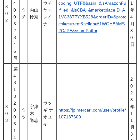
4
ウチ
coding=UTF8&asin=&isAmazonFu
1
8
0
ウ
内山
ヤマ
lfilled=&isCBA=&marketplaceID=A
年
0
0
チ
怜奈
レイ
1VC38T7YXB528&orderID=&proto
4
2
5
ナ
col=current&seller=A1WGHBAMS
月
2
2OJPE&sshmPath=
3
8
0
4
日
6
号
第
4
2
3
0
1
2
3
3
2
ウツ
8
宇津
年
0
ウ
ギ ナ
https://jp.mercari.com/user/profile/
0
木
1
0
ツ
オユ
107137609
3
尚志
1
6
キ
月
1
3
4