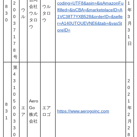
2
coding=UTF8&asin=&isAmazonFu
1
8
会社
ウル
0
ウ
lfilled=&isCBA=&marketplaceID=A
年
3
ウル
タロ
0
ル
1VC38T7YXB528&orderID=&selle
3
0
タロ
ウ
3
r=A140UTQUEVNE6&tab=&vasSt
月
ウ
7
oreID=
3
1
1
7
日
8
号
第
4
3
2
1
0
0
2
5
Aero
1
8
0
エ
Go
エア
年
3
https://www.aerogoinc.com
0
ア
株式
ロゴ
2
1
3
会社
月
3
2
0
8