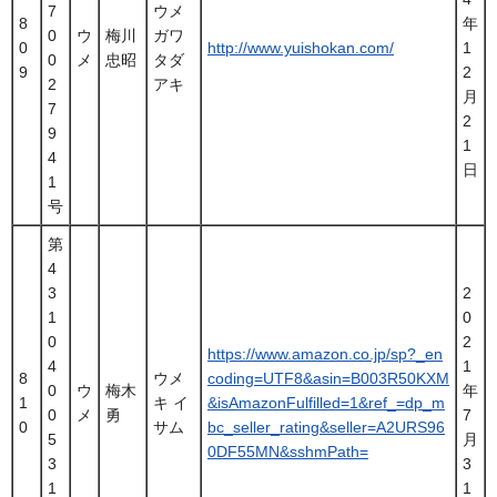
7
ウメ
8
年
0
ウ
梅川
ガワ
0
http://www.yuishokan.com/
1
0
メ
忠昭
タダ
9
2
2
アキ
月
7
2
9
1
4
日
1
号
第
4
3
2
1
0
0
2
https://www.amazon.co.jp/sp?_en
4
1
8
ウメ
coding=UTF8&asin=B003R50KXM
0
ウ
梅木
年
1
キ イ
&isAmazonFulfilled=1&ref_=dp_m
0
メ
勇
7
0
サム
bc_seller_rating&seller=A2URS96
5
月
0DF55MN&sshmPath=
3
3
1
1