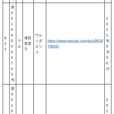
第
4
3
2
1
0
0
2
4
ウル
1
8
漆田
0
ウ
シダ
https://www.mercari.com/jp/u/8618
年
2
英里
0
ル
エリ
79655/
9
2
子
5
コ
月
4
3
7
0
4
日
2
号
第
4
3
2
1
0
0
2