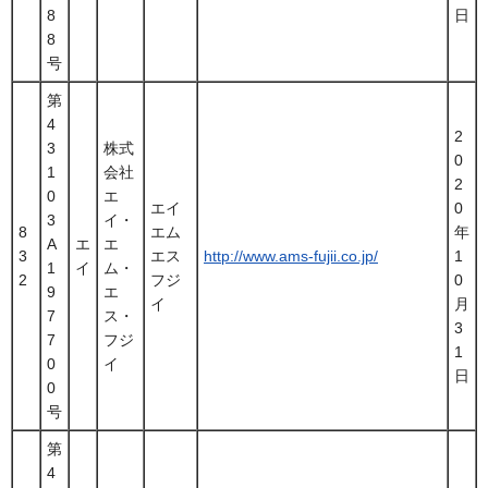
8
日
8
号
第
4
2
3
株式
0
1
会社
2
0
エ
エイ
0
3
イ・
8
エム
年
A
エ
エ
3
エス
http://www.ams-fujii.co.jp/
1
1
イ
ム・
2
フジ
0
9
エ
イ
月
7
ス・
3
7
フジ
1
0
イ
日
0
号
第
4