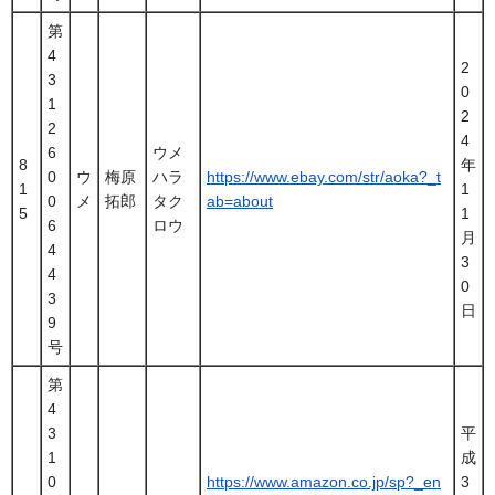
第
4
2
3
0
1
2
2
4
6
ウメ
8
年
0
ウ
梅原
ハラ
https://www.ebay.com/str/aoka?_t
1
1
0
メ
拓郎
タク
ab=about
5
1
6
ロウ
月
4
3
4
0
3
日
9
号
第
4
3
平
1
成
0
https://www.amazon.co.jp/sp?_en
3