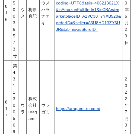
5
ウメ
coding=UTF8&asin=406213621X
0
8
0
ウ
梅原
ハラ
&isAmazonFulfilled=1&isCBA=&m
年
1
0
メ
直記
ナオ
arketplaceID=A1VC38T7YXB528&
6
6
3
キ
orderID=&seller=A3U8HD13ZY6U
月
6
JR&tab=&vasStoreID=
2
5
9
7
日
3
号
第
4
3
2
1
0
1
2
3
株式
2
8
0
ウ
会社
ウラ
年
1
https://uragami-re.com/
0
ラ
urag
ガミ
7
7
5
ami
月
6
3
9
1