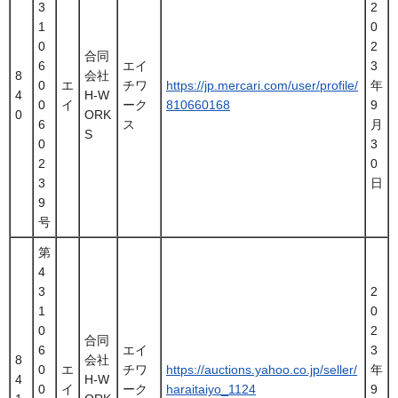
3
2
1
0
0
2
合同
6
エイ
3
8
会社
0
エ
チワ
https://jp.mercari.com/user/profile/
年
4
H-W
0
イ
ーク
810660168
9
0
ORK
6
ス
月
S
0
3
2
0
3
日
9
号
第
4
3
2
1
0
0
2
合同
6
エイ
3
8
会社
0
エ
チワ
https://auctions.yahoo.co.jp/seller/
年
4
H-W
0
イ
ーク
haraitaiyo_1124
9