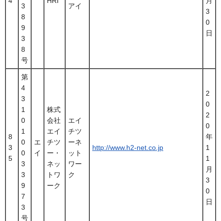
4
HRI
月
3
アイ
3
8
0
9
日
3
8
号
第
4
2
3
0
1
株式
2
0
会社
エイ
0
1
エイ
チツ
8
年
0
エ
チツ
ーネ
3
http://www.h2-net.co.jp
1
0
イ
ー・
ット
5
1
3
ネッ
ワー
月
3
トワ
ク
3
9
ーク
0
7
日
3
号