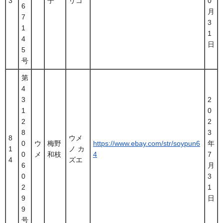
3
子
リコ
0
6
月
7
3
1
1
4
日
5
号
第
4
3
2
1
0
2
2
8
3
8
ウメ
0
ウ
梅野
https://www.ebay.com/str/soypun6
年
1
ノ カ
0
メ
和枝
4
7
4
ズエ
6
月
0
3
2
1
9
日
9
号