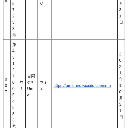
6
5
ジ
月
7
3
2
1
3
日
3
号
第
4
2
3
0
1
2
2
1
7
合同
8
年
0
ウ
会社
ウミ
0
https://umie-inc.wixsite.com/info
1
0
ミ
Umi
エ
7
0
5
e
月
4
3
8
1
8
日
3
号