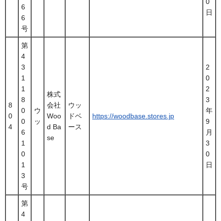
0
6
日
6
号
第
4
3
2
1
0
1
2
株式
8
3
8
会社
ウッ
0
ウ
年
0
Woo
ドベ
https://woodbase.stores.jp
0
ッ
9
4
d Ba
ース
6
月
se
1
3
0
0
1
日
3
号
第
4