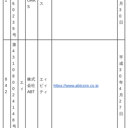
1
ORK
6
ス
月
S
0
3
2
0
3
日
9
号
第
4
3
平
1
成
0
3
8
0
8
株式
エィ
0
エ
年
4
会社
ビィ
https://www.abtcorp.co.jp
0
ィ
4
2
ABT
ティ
2
月
4
2
1
7
4
日
8
号