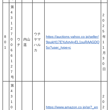
第
4
2
3
0
1
2
2
5
7
ウチ
8
https://auctions.yahoo.co.jp/seller/
年
0
ウ
内山
ヤマ
0
9pukH17EYufxtykyEL1suRAAGDQ
1
0
チ
遥
ハル
1
5o?user_type=c
1
6
カ
月
6
3
1
0
2
日
7
号
第
4
3
2
1
0
0
https://www.amazon.co.jp/sp?_en
2