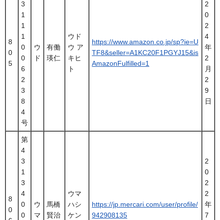
3
2
1
0
1
2
1
ウド
4
8
https://www.amazon.co.jp/sp?ie=U
0
ウ
有働
ウ ア
年
0
TF8&seller=A1KC20F1PGYJ15&is
0
ド
瑛仁
キヒ
2
5
AmazonFulfilled=1
6
ト
月
2
2
3
9
8
日
4
号
第
4
3
2
1
0
3
2
4
ウマ
2
8
0
ウ
馬橋
ハシ
https://jp.mercari.com/user/profile/
年
0
0
マ
賢治
ケン
942908135
7