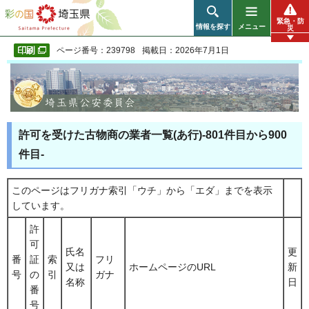
彩の国 埼玉県
緊急・防
情報を探す
メニュー
災
ページ番号：239798
掲載日：2026年7月1日
許可を受けた古物商の業者一覧(あ行)-801件目から900
件目-
このページはフリガナ索引「ウチ」から「エダ」までを表示
しています。
許
可
氏名
更
番
証
索
フリ
又は
ホームページのURL
新
号
の
引
ガナ
名称
日
番
号