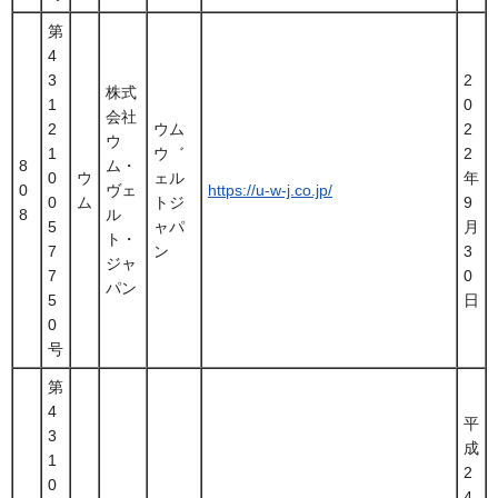
第
4
3
2
株式
1
0
会社
2
ウム
2
ウ
1
ウ゛
2
8
ム・
0
ウ
ェル
年
0
ヴェ
https://u-w-j.co.jp/
0
ム
トジ
9
8
ル
5
ャパ
月
ト・
7
ン
3
ジャ
7
0
パン
5
日
0
号
第
4
平
3
成
1
2
0
4