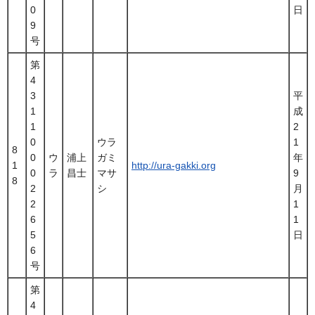
0
日
9
号
第
4
3
平
1
成
1
2
0
ウラ
1
8
0
ウ
浦上
ガミ
年
1
http://ura-gakki.org
0
ラ
昌士
マサ
9
8
2
シ
月
2
1
6
1
5
日
6
号
第
4