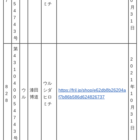
7
0
5
ミチ
月
4
3
7
1
4
日
3
号
第
4
2
3
0
1
2
0
1
4
ウル
8
年
0
ウ
漆田
シダ
https://fril.jp/shop/e62db8b26204a
2
1
0
ル
博道
ヒロ
f7b86b586d624826737
8
0
5
ミチ
月
4
3
7
1
4
日
3
号