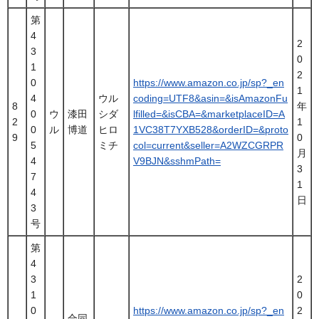
第
4
2
3
0
1
2
0
https://www.amazon.co.jp/sp?_en
1
4
ウル
coding=UTF8&asin=&isAmazonFu
8
年
0
ウ
漆田
シダ
lfilled=&isCBA=&marketplaceID=A
2
1
0
ル
博道
ヒロ
1VC38T7YXB528&orderID=&proto
9
0
5
ミチ
col=current&seller=A2WZCGRPR
月
4
V9BJN&sshmPath=
3
7
1
4
日
3
号
第
4
3
2
1
0
0
https://www.amazon.co.jp/sp?_en
2
合同