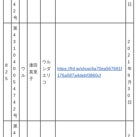
4
日
2
号
第
4
3
2
1
0
0
2
4
ウル
1
8
漆田
0
ウ
シダ
https://fril.jp/shop/4a70ea567681f
年
2
英里
0
ル
エリ
176a587a4debf3860cf
9
5
子
5
コ
月
4
3
7
0
4
日
2
号
第
4
2