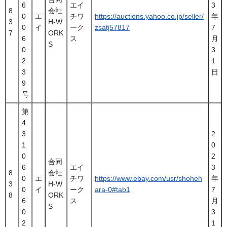
6
エイ
3
8
会社
0
エ
チワ
https://auctions.yahoo.co.jp/seller/
年
3
H-W
0
イ
ーク
zsatj57817
7
7
ORK
6
ス
月
S
0
3
2
1
3
日
9
号
第
4
3
2
1
0
0
2
合同
6
エイ
3
8
会社
0
エ
チワ
https://www.ebay.com/usr/shoheh
年
3
H-W
0
イ
ーク
ara-0#tab1
7
8
ORK
6
ス
月
S
0
3
2
1