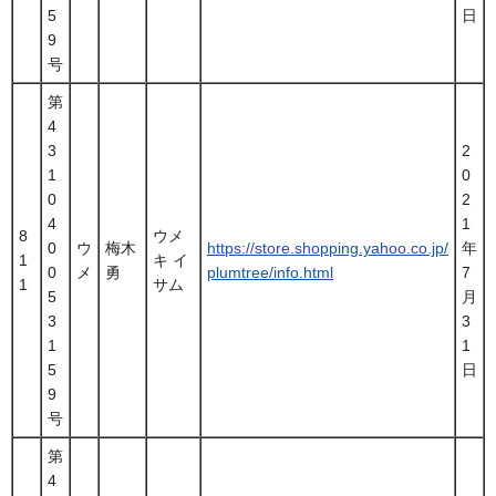
5
日
9
号
第
4
3
2
1
0
0
2
4
1
8
ウメ
0
ウ
梅木
https://store.shopping.yahoo.co.jp/
年
1
キ イ
0
メ
勇
plumtree/info.html
7
1
サム
5
月
3
3
1
1
5
日
9
号
第
4