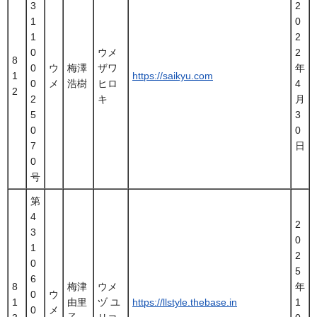
3
2
1
0
1
2
0
ウメ
2
8
0
ウ
梅澤
ザワ
年
1
https://saikyu.com
0
メ
浩樹
ヒロ
4
2
2
キ
月
5
3
0
0
7
日
0
号
第
4
2
3
0
1
2
0
5
6
8
梅津
ウメ
年
0
ウ
1
由里
ヅ ユ
https://llstyle.thebase.in
1
0
メ