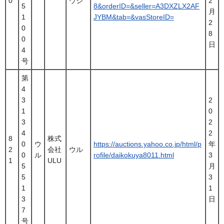
0
ウジ
2
5
8&orderID=&seller=A3DXZLX2AF
月
1
JYBM&tab=&vasStoreID=
2
0
8
0
日
4
号
第
4
3
2
1
0
3
2
4
2
8
株式
0
ウ
https://auctions.yahoo.co.jp/html/p
年
2
会社
ウル
0
ル
rofile/daikokuya8011.html
3
1
ULU
5
月
5
3
1
1
3
日
7
号