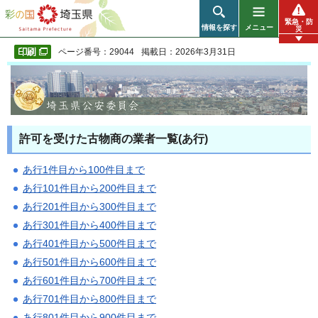
彩の国 埼玉県
緊急・防
情報を探す
メニュー
災
ページ番号：29044
掲載日：2026年3月31日
許可を受けた古物商の業者一覧(あ行)
あ行1件目から100件目まで
あ行101件目から200件目まで
あ行201件目から300件目まで
あ行301件目から400件目まで
あ行401件目から500件目まで
あ行501件目から600件目まで
あ行601件目から700件目まで
あ行701件目から800件目まで
あ行801件目から900件目まで