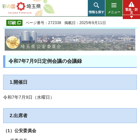
彩の国 埼玉県
緊急・防
情報を探す
メニュー
災
ページ番号：272338
掲載日：2025年9月11日
令和7年7月9日定例会議の会議録
1.開催日
令和7年7月9日（水曜日）
2.出席者
（1）公安委員会