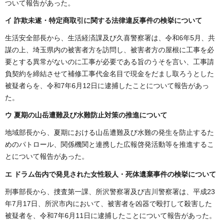
ついて報告があった。
イ
詐欺未遂・特定商取引に関する法律違反事件の検挙について
生活安全部長から、生活経済課及び久喜警察署は、令和6年5月、共
謀の上、埼玉県内の被害者方を訪問し、被害者方の屋根に工事を必
要とする異常がないのに工事が必要である旨のうそを言い、工事請
負契約を締結させて補修工事代金名目で現金をだまし取ろうとした
被疑者らを、令和7年6月12日に逮捕したことについて報告があっ
た。
ウ
夏期の山岳遭難及び水難防止対策の推進について
地域部長から、夏期における山岳遭難及び水難の発生を防止するた
めのパトロール、関係機関と連携した広報啓発活動等を推進するこ
とについて報告があった。
エ ドラム缶内で発見された女性殺人・死体遺棄事件の検挙について
刑事部長から、捜査第一課、所沢警察署及び吉川警察署は、平成23
年7月17日、所沢市内において、被害者を凶器で殴打して殺害した
被疑者を、令和7年6月11日に逮捕したことについて報告があった。