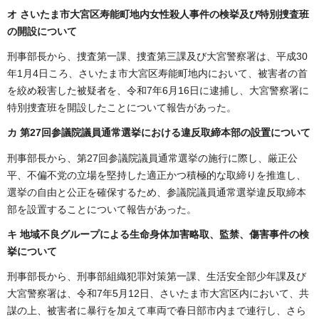
オ
さいたま市大宮区寿能町地内女性殺人事件の検挙及び特別捜査班
の開設について
刑事部長から、捜査第一課、捜査第三課及び大宮警察署は、平成30
年1月4日ころ、さいたま市大宮区寿能町地内において、被害者の首
を絞め殺害した被疑者を、令和7年6月16日に逮捕し、大宮警察署に
特別捜査班を開設したことについて報告があった。
カ 第27回参議院議員通常選挙における違反取締本部の設置について
刑事部長から、第27回参議院議員通常選挙の施行に際し、厳正公
平、不偏不党の立場を堅持した適正かつ積極的な取締りを推進し、
選挙の自由と公正を確保するため、参議院議員通常選挙違反取締本
部を設置することについて報告があった。
キ 地域不良グループによる生命身体加害略取、監禁、傷害事件の検
挙について
刑事部長から、刑事部組織犯罪対策第一課、生活安全部少年課及び
大宮警察署は、令和7年5月12日、さいたま市大宮区内において、共
謀の上、被害者に暴行を加えて車両で春日部市内まで連行し、さら