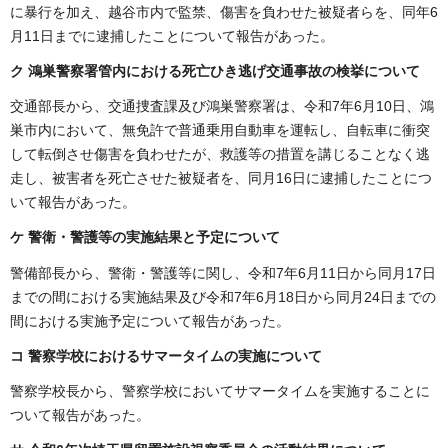
に暴行を加え、越谷市内で監禁、傷害を負わせた被疑者らを、同年6
月11日までに逮捕したことについて報告があった。
ク
鴻巣警察署管内における死亡ひき逃げ交通事故の検挙について
交通部長から、交通捜査課及び鴻巣警察署は、令和7年6月10日、鴻
巣市内において、無免許で普通乗用自動車を運転し、自転車に衝突
して転倒させ傷害を負わせたが、救護等の措置を講じることなく逃
走し、被害者を死亡させた被疑者を、同月16日に逮捕したことにつ
いて報告があった。
ケ 警衛・警護等の実施結果と予定について
警備部長から、警衛・警護等に関し、令和7年6月11日から同月17日
までの間における実施結果及び令和7年6月18日から同月24日までの
間における実施予定について報告があった。
コ 警察学校におけるサマータイムの実施について
警察学校長から、警察学校においてサマータイムを実施することに
ついて報告があった。