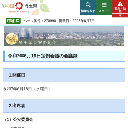
彩の国 埼玉県
緊急・防
情報を探す
メニュー
災
ページ番号：270990
掲載日：2025年8月7日
令和7年6月18日定例会議の会議録
1.開催日
令和7年6月18日（水曜日）
2.出席者
（1）公安委員会