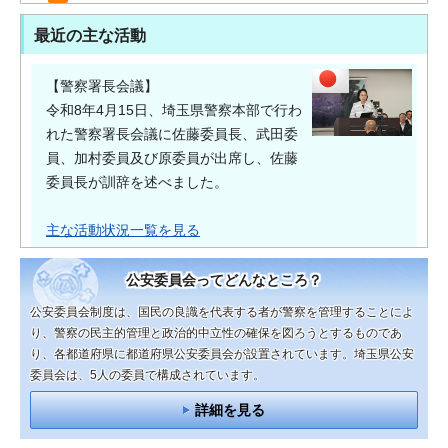
最近の主な活動
【警察署長会議】
令和8年4月15日、埼玉県警察本部で行わ
れた警察署長会議に佐藤委員長、武田委
員、加村委員及び原委員が出席し、佐藤
委員長が訓辞を述べました。
主な活動状況一覧を見る
公安委員会ってどんなところ？
公安委員会制度は、国民の良識を代表する者が警察を管理することによ
り、警察の民主的管理と政治的中立性の確保を図ろうとするものであ
り、各都道府県に都道府県公安委員会が設置されています。埼玉県公安
委員会は、5人の委員で構成されています。
詳細を見る