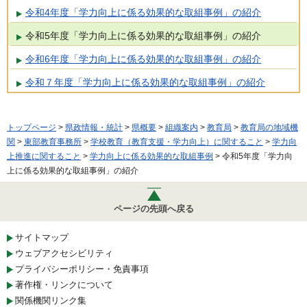
令和4年度「学力向上に係る効果的な取組事例」の紹介
令和5年度「学力向上に係る効果的な取組事例」の紹介
令和6年度「学力向上に係る効果的な取組事例」の紹介
令和７年度「学力向上に係る効果的な取組事例」の紹介
トップページ
>
県政情報・統計
>
県概要
>
組織案内
>
教育局
>
教育局の地域機
関
>
東部教育事務所
>
学校教育（教育支援・学力向上）に関すること
>
学力向
上推進に関すること
>
学力向上に係る効果的な取組事例
> 令和5年度「学力向
上に係る効果的な取組事例」の紹介
ページの先頭へ戻る
サイトマップ
ウェブアクセシビリティ
プライバシーポリシー・免責事項
著作権・リンクについて
関係機関リンク集