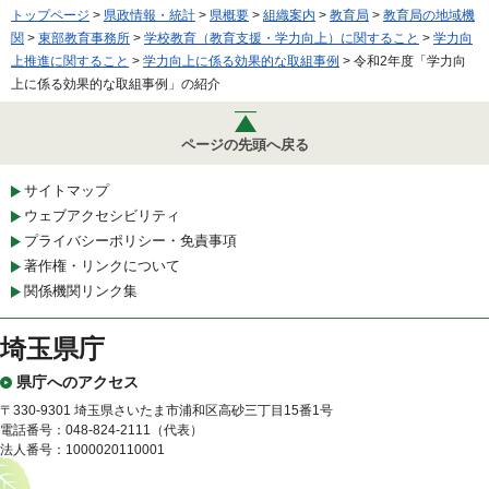
トップページ
>
県政情報・統計
>
県概要
>
組織案内
>
教育局
>
教育局の地域機
関
>
東部教育事務所
>
学校教育（教育支援・学力向上）に関すること
>
学力向
上推進に関すること
>
学力向上に係る効果的な取組事例
> 令和2年度「学力向
上に係る効果的な取組事例」の紹介
ページの先頭へ戻る
サイトマップ
ウェブアクセシビリティ
プライバシーポリシー・免責事項
著作権・リンクについて
関係機関リンク集
埼玉県庁
県庁へのアクセス
〒330-9301 埼玉県さいたま市浦和区高砂三丁目15番1号
電話番号：048-824-2111（代表）
法人番号：1000020110001