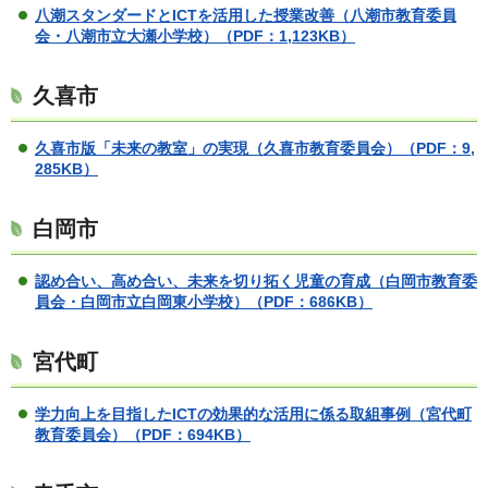
八潮スタンダードとICTを活用した授業改善（八潮市教育委員
会・八潮市立大瀬小学校）
（PDF：1,123KB）
久喜市
久喜市版「未来の教室」の実現（久喜市教育委員会）
（PDF：9,
285KB）
白岡市
認め合い、高め合い、未来を切り拓く児童の育成（白岡市教育委
員会・白岡市立白岡東小学校）
（PDF：686KB）
宮代町
学力向上を目指したICTの効果的な活用に係る取組事例（宮代町
教育委員会）
（PDF：694KB）