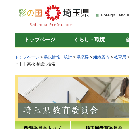
彩の国 埼玉県
Foreign Langu
トップページ
くらし・環境
トップページ
>
県政情報・統計
>
県概要
>
組織案内
>
教育局
イト】高校地域別検索
教育委員会トップ
埼玉県教育委員会