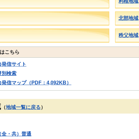
利根地域
北部地域
秩父地域
はこちら
力発信サイト
野別検索
発信マップ（PDF：4,092KB）
域
（
地域一覧に戻る
）
（全・共）普通