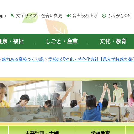
age
文字サイズ・色合い変更
音声読み上げ
ふりがなON
健康・福祉
しごと・産業
文化・教育
>
魅力ある高校づくり課
>
学校の活性化・特色化方針【県立学校魅力発
主要計画・大綱
学校教育