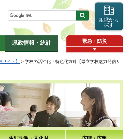
組織から
探す
緊急・防災
県政情報・統計
信サイト】
> 学校の活性化・特色化方針【県立学校魅力発信サ
生涯学習・文化財
広聴・広報