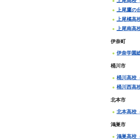
上尾高校
上尾鷹の
上尾橘高
上尾南高
伊奈町
伊奈学園
桶川市
桶川高校
桶川西高
北本市
北本高校
鴻巣市
鴻巣高校