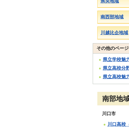
県央地域
南西部地域
川越比企地域
その他のページ
県立学校魅
県立高校分
県立高校魅力
南部地
川口市
川口高校