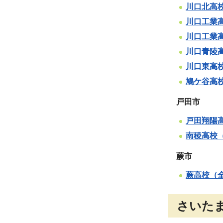
川口北高
川口工業
川口工業
川口青陵
川口東高
鳩ケ谷高
戸田市
戸田翔陽
南稜高校
蕨市
蕨高校（
さいた