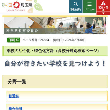
彩の国 埼玉県
緊急・防
情報を探す
メニュー
災
ページ番号：266839
掲載日：2026年6月30日
学校の活性化・特色化方針（高校分野別検索ページ）
分野一覧
普通科
総合学科