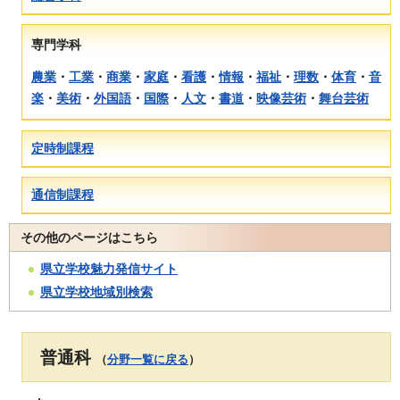
専門学科
農業
・
工業
・
商業
・
家庭
・
看護
・
情報
・
福祉
・
理数
・
体育
・
音
楽
・
美術
・
外国語
・
国際
・
人文
・
書道
・
映像芸術
・
舞台芸術
定時制課程
通信制課程
その他のページはこちら
県立学校魅力発信サイト
県立学校地域別検索
普通科
（
分野一覧に戻る
）