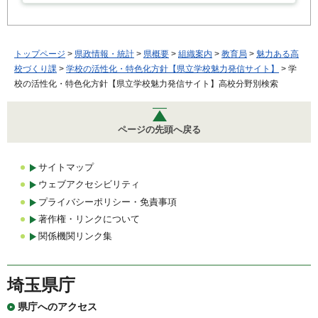
トップページ
>
県政情報・統計
>
県概要
>
組織案内
>
教育局
>
魅力ある高
校づくり課
>
学校の活性化・特色化方針【県立学校魅力発信サイト】
> 学
校の活性化・特色化方針【県立学校魅力発信サイト】高校分野別検索
ページの先頭へ戻る
サイトマップ
ウェブアクセシビリティ
プライバシーポリシー・免責事項
著作権・リンクについて
関係機関リンク集
埼玉県庁
県庁へのアクセス