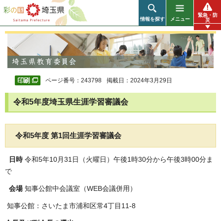
彩の国 埼玉県
緊急・防
情報を探す
メニュー
災
ページ番号：243798
掲載日：2024年3月29日
令和5年度埼玉県生涯学習審議会
令和5年度 第1回生涯学習審議会
日時
令和5年10月31日（火曜日）午後1時30分から午後3時00分ま
で
会場
知事公館中会議室（WEB会議併用）
知事公館：さいたま市浦和区常4丁目11-8