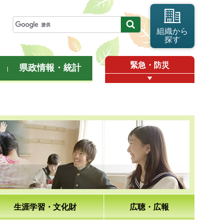
組織から
探す
緊急・防災
県政情報・統計
生涯学習・文化財
広聴・広報