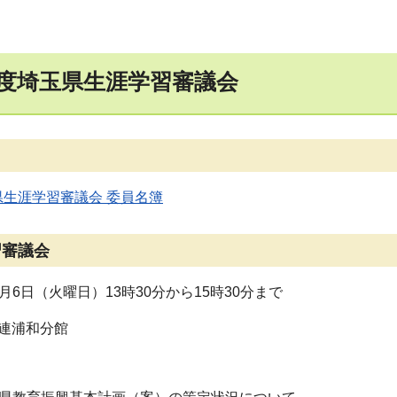
年度埼玉県生涯学習審議会
県生涯学習審議会 委員名簿
習審議会
1月6日（火曜日）13時30分から15時30分まで
信連浦和分館