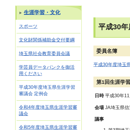
生涯学習・文化
平成30
スポーツ
文化財関係補助金交付要綱
委員名簿
埼玉県社会教育委員会議
平成30年度埼玉
学芸員データバンクを御活
用ください
第1回生涯学
平成30年度埼玉県生涯学習
審議会 定例会
日時
平成30年1
令和4年度埼玉県生涯学習審
会場
JA埼玉県
議会
議事
令和5年度埼玉県生涯学習審