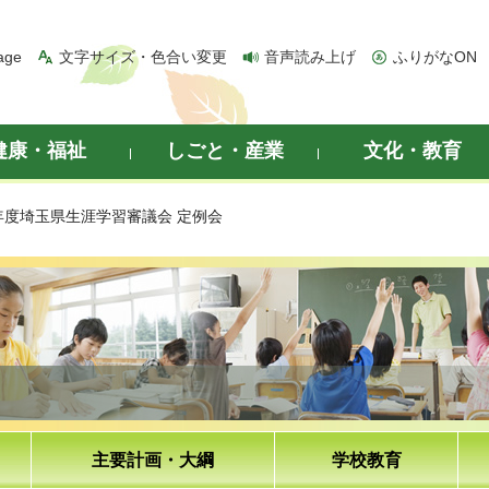
age
文字サイズ・色合い変更
音声読み上げ
ふりがなON
健康・福祉
しごと・産業
文化・教育
0年度埼玉県生涯学習審議会 定例会
主要計画・大綱
学校教育