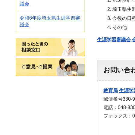
第3期埼
議会
埼玉県生
令和6年度埼玉県生涯学習審
今後の日
議会
その他
生涯学習審議会 会
困ったときの相談窓口
ご意見・ご提案
お問い合
教育局
生涯学
郵便番号330
電話：048-830
ファックス：048