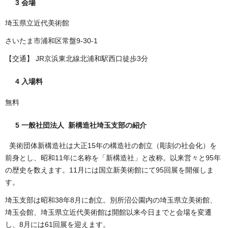
3 会場
埼玉県立近代美術館
さいたま市浦和区常盤9-30-1
【交通】 JR京浜東北線北浦和駅西口徒歩3分
4 入場料
無料
5 一般社団法人 新構造社埼玉支部の紹介
美術団体新構造社は大正15年の構造社の創立（彫刻の社会化）を
前身とし、昭和11年に名称を「新構造社」と改称。以来営々と95年
の歴史を数えます。11月には国立新美術館にて95回展を開催しま
す。
埼玉支部は昭和38年8月に創立。別所沼公園内の埼玉県立美術館、
埼玉会館、埼玉県立近代美術館は開館以来今日までと会場を変遷
し、8月には61回展を迎えます。