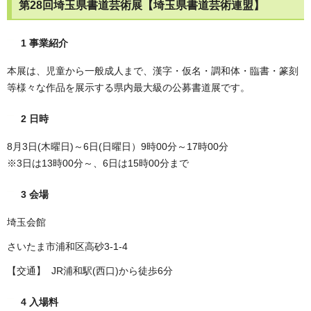
第28回埼玉県書道芸術展【埼玉県書道芸術連盟】
1 事業紹介
本展は、児童から一般成人まで、漢字・仮名・調和体・臨書・篆刻
等様々な作品を展示する県内最大級の公募書道展です。
2 日時
8月3日(木曜日)～6日(日曜日）9時00分～17時00分
※3日は13時00分～、6日は15時00分まで
3 会場
埼玉会館
さいたま市浦和区高砂3-1-4
【交通】 JR浦和駅(西口)から徒歩6分
4 入場料