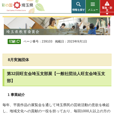
彩の国 埼玉県
緊急・防
情報を探す
メニュー
災
ページ番号：239103
掲載日：2023年9月1日
8月実施団体
第32回旺玄会埼玉支部展【一般社団法人旺玄会埼玉支
部】
1 事業紹介
毎年、平面作品の展覧会を通して埼玉県民の芸術活動の意欲を喚起
し、地域文化への貢献の一役を担っており、毎回1000人以上の方の