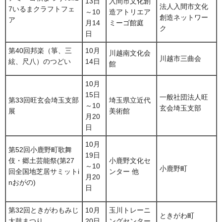
13日
入間市文化創
法人入間市文化
7いるまクラフトフェ
～10
造アトリエア
創造ネットワー
ア
月14
ミーゴ館庭
ク
日
第40回邦楽（箏、三
10月
川越南文化会
川越市三曲会
絃、尺八）のつどい
14日
館
10月
15日
一般社団法人旺
第33回旺玄会埼玉支部
埼玉県立近代
～10
玄会埼玉支部
展
美術館
月20
日
10月
第52回小鹿野町歌舞
19日
伎・郷土芸能祭(第27
小鹿野文化セ
～10
小鹿野町
回全国地芝居サミットi
ンター 他
月20
nおがの)
日
第32回ときがわもみじ
10月
玉川トレーニ
ときがわ町
太鼓まつり
20日
ングセンター