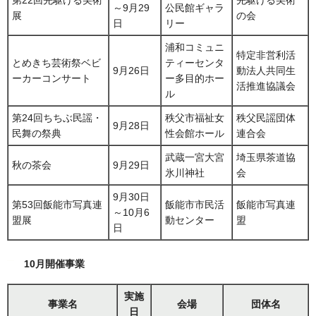
～9月29
公民館ギャラ
展
の会
日
リー
浦和コミュニ
特定非営利活
とめきち芸術祭ベビ
ティーセンタ
9月26日
動法人共同生
ーカーコンサート
ー多目的ホー
活推進協議会
ル
第24回ちちぶ民謡・
秩父市福祉女
秩父民謡団体
9月28日
民舞の祭典
性会館ホール
連合会
武蔵一宮大宮
埼玉県茶道協
秋の茶会
9月29日
氷川神社
会
9月30日
第53回飯能市写真連
飯能市市民活
飯能市写真連
～10月6
盟展
動センター
盟
日
10月開催事業
実施
事業名
会場
団体名
日