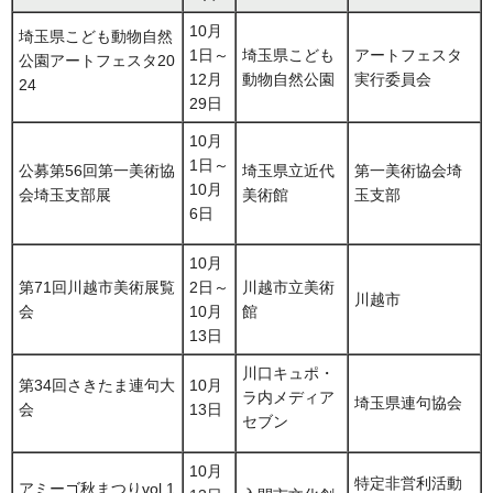
10月
埼玉県こども動物自然
1日～
埼玉県こども
アートフェスタ
公園アートフェスタ20
12月
動物自然公園
実行委員会
24
29日
10月
1日～
公募第56回第一美術協
埼玉県立近代
第一美術協会埼
10月
会埼玉支部展
美術館
玉支部
6日
10月
第71回川越市美術展覧
2日～
川越市立美術
川越市
会
10月
館
13日
川口キュポ・
第34回さきたま連句大
10月
ラ内メディア
埼玉県連句協会
会
13日
セブン
10月
特定非営利活動
アミーゴ秋まつりvol.1