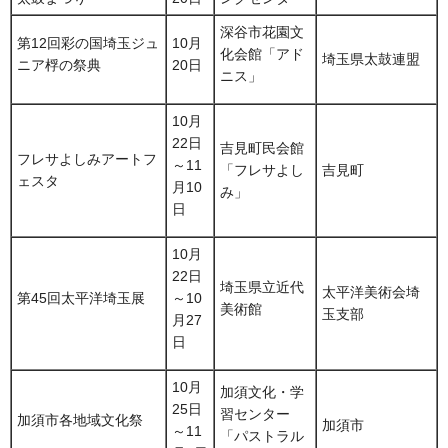
深谷市花園文
第12回彩の国埼玉ジュ
10月
化会館「アド
埼玉県太鼓連盟
ニア桴の祭典
20日
ニス」
10月
22日
吉見町民会館
フレサよしみアートフ
～11
「フレサよし
吉見町
ェスタ
月10
み」
日
10月
22日
埼玉県立近代
太平洋美術会埼
第45回太平洋埼玉展
～10
美術館
玉支部
月27
日
10月
加須文化・学
25日
習センター
加須市各地域文化祭
加須市
～11
「パストラル