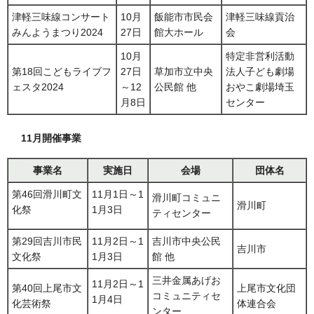
津軽三味線コンサート
10月
飯能市市民会
津軽三味線貢治
みんようまつり2024
27日
館大ホール
会
10月
特定非営利活動
第18回こどもライブフ
27日
草加市立中央
法人子ども劇場
ェスタ2024
～12
公民館 他
おやこ劇場埼玉
月8日
センター
11月開催事業
事業名
実施日
会場
団体名
第46回滑川町文
11月1日～1
滑川町コミュニ
滑川町
化祭
1月3日
ティセンター
第29回吉川市民
11月2日～1
吉川市中央公民
吉川市
文化祭
1月3日
館 他
三井金属あげお
11月2日～1
第40回上尾市文
上尾市文化団
コミュニティセ
1月4日
化芸術祭
体連合会
ンター