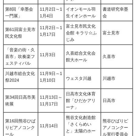
第8回「幸墨会
11月2日～1
イオンモール羽
書道研究幸墨
一門展」
1月4日
生イオンホール
会
富士見市民文化
11月2日～1
第61回富士見市
会館 キラリ☆ふ
富士見市
1月17日
民文化祭
じみ
「音楽の街・久
久喜総合文化会
11月3日
喜市」吹奏楽フ
久喜市
館大ホール
ェスティバル
川越市総合文化
11月9日～1
ウェスタ川越
川越市
祭2024
1月10日
日高市文化体育
第34回日高市美
11月13日～
館「ひだかアリ
日高市
術展
11月17日
ーナ」
熊谷文化創造館
第16回熊谷ひば
熊谷ひばりピ
「さくらめい
11月14日
りピアノコンク
アノコンクー
と」太陽のホー
ール
ル実行委員会