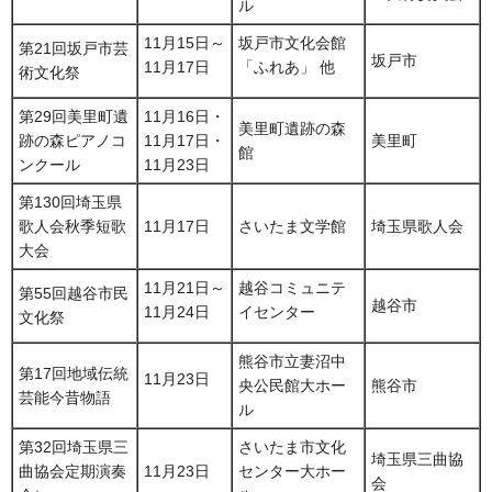
ル
11月15日～
坂戸市文化会館
第21回坂戸市芸
坂戸市
11月17日
「ふれあ」 他
術文化祭
第29回美里町遺
11月16日・
美里町遺跡の森
跡の森ピアノコ
11月17日・
美里町
館
ンクール
11月23日
第130回埼玉県
歌人会秋季短歌
11月17日
さいたま文学館
埼玉県歌人会
大会
11月21日～
越谷コミュニテ
第55回越谷市民
越谷市
11月24日
イセンター
文化祭
熊谷市立妻沼中
第17回地域伝統
11月23日
央公民館大ホー
熊谷市
芸能今昔物語
ル
第32回埼玉県三
さいたま市文化
埼玉県三曲協
曲協会定期演奏
11月23日
センター大ホー
会