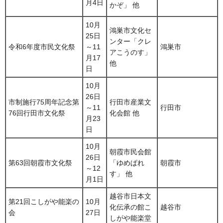
月4日
かぞ」 他
10月
鴻巣市文化セ
25日
ンター「クレ
令和6年度市民文化祭
～11
鴻巣市
アこうのす」
月17
他
日
10月
26日
市制施行75周年記念第
行田市産業文
～11
行田市
76回行田市文化祭
化会館 他
月23
日
10月
朝霞市民会館
26日
第63回朝霞市文化祭
「ゆめぱれ
朝霞市
～12
す」 他
月1日
越谷市日本文
第21回こしがや能楽の
10月
化伝承の館こ
越谷市
会
27日
しがや能楽堂