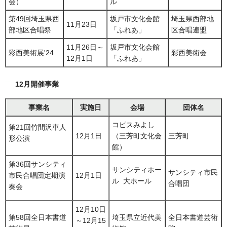
会）
ル
第49回埼玉県西
坂戸市文化会館
埼玉県西部地
11月23日
部地区合唱祭
「ふれあ」
区合唱連盟
11月26日～
坂戸市文化会館
彩西美術展'24
彩西美術会
12月1日
「ふれあ」
12月開催事業
事業名
実施日
会場
団体名
コピスみよし
第21回竹間沢車人
12月1日
（三芳町文化会
三芳町
形公演
館）
第36回サンシティ
サンシティホー
サンシティ市民
市民合唱団定期演
12月1日
ル 大ホール
合唱団
奏会
12月10日
第58回全日本書道
埼玉県立近代美
全日本書道芸術
～12月15