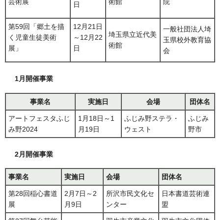
芸術展
術館
院
日
第59回「郷土を描
12月21日
一般社団法人埼
埼玉県立近代美
く児童生徒美術
～12月22
玉県校外教育協
術館
展」
日
会
1月開催事業
事業名
実施日
会場
団体名
アートフェスタふじ
1月18日～1
ふじみ野ステラ・
ふじみ
み野2024
月19日
ウェスト
野市
2月開催事業
事業名
実施日
会場
団体名
第28回稲心書道
2月7日～2
所沢市民文化セ
日本書道芸術連
展
月9日
ンター
盟