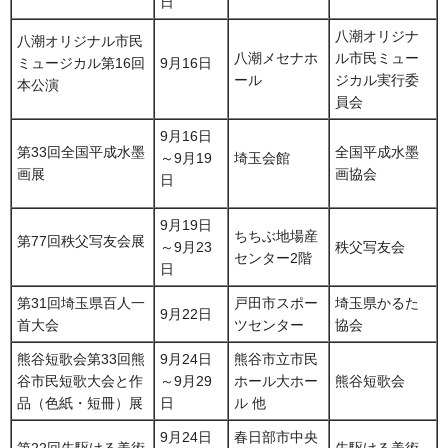
日
八潮オリジナ
八潮オリジナル市民
八潮メセナホ
ル市民ミュー
ミュージカル第16回
9月16日
ール
ジカル実行委
本公演
員会
9月16日
第33回全国平成水墨
全国平成水墨
～9月19
埼玉会館
画展
画協会
日
9月19日
ちちぶ地場産
第77回秩父写友会展
～9月23
秩父写友会
センター2階
日
第31回埼玉県百人一
戸田市スポー
埼玉県かるた
9月22日
首大会
ツセンター
協会
熊谷短歌会第33回熊
9月24日
熊谷市立市民
谷市民短歌大会と作
～9月29
ホール大ホー
熊谷短歌会
品（色紙・短冊）展
日
ル 他
9月24日
春日部市中央
第22回先駆ける美術
先駆ける美術