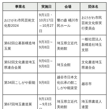
事業名
実施日
会場
団体名
9月1日・
おけがわ市民
おけがわ市民芸術文
10月17日
響の森 桶川市
芸術文化祭実
化祭2024
～10月27
民ホール
行委員会
日
一般社団法人
9月3日～
第62回公募新構造埼
埼玉県立近代
新構造社埼玉
9月8日
玉展
美術館
支部
9月6日～
第52回文化書道埼玉
文化書道埼玉
埼玉会館
9月8日
県連合会展
県連合会
越谷市日本文
第34回こしがや薪能
9月8日
化伝承の館こ
越谷市
しがや能楽堂
9月13日
埼玉県立近代
埼玉県書道人
第67回埼玉書道展
～9月15
美術館
連盟