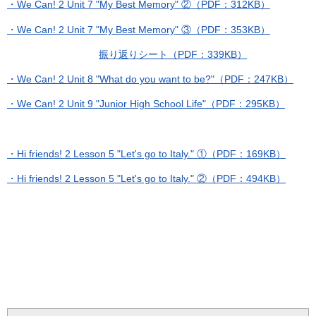
・We Can! 2 Unit 7 "My Best Memory" ②（PDF：312KB）
・We Can! 2 Unit 7 "My Best Memory" ③（PDF：353KB）
振り返りシート（PDF：339KB）
・We Can! 2 Unit 8 "What do you want to be?"（PDF：247KB）
・We Can! 2 Unit 9 "Junior High School Life"（PDF：295KB）
・Hi friends! 2 Lesson 5 "Let's go to Italy." ①（PDF：169KB）
・Hi friends! 2 Lesson 5 "Let's go to Italy." ②（PDF：494KB）