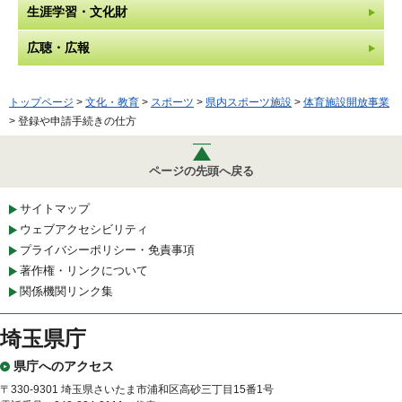
生涯学習・文化財
広聴・広報
トップページ
>
文化・教育
>
スポーツ
>
県内スポーツ施設
>
体育施設開放事業
> 登録や申請手続きの仕方
ページの先頭へ戻る
サイトマップ
ウェブアクセシビリティ
プライバシーポリシー・免責事項
著作権・リンクについて
関係機関リンク集
埼玉県庁
県庁へのアクセス
〒330-9301 埼玉県さいたま市浦和区高砂三丁目15番1号