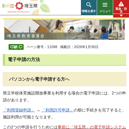
彩の国 埼玉県
緊急・防
情報を探す
メニュー
災
ページ番号：11098
掲載日：2026年1月30日
電子申請の方法
パソコンから電子申請する方へ
県立学校体育施設開放事業を利用する場合の電子申請には、2つの申
請があります。
「利用登録申請」
→
「利用許可申請」
の順に手続きを完了すると、
施設利用が可能となります。
この2つの申請を行うためには
事前に「埼玉県」の電子申請システム