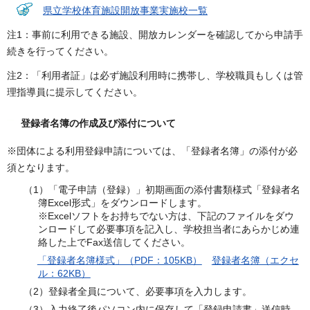
県立学校体育施設開放事業実施校一覧
注1：事前に利用できる施設、開放カレンダーを確認してから申請手
続きを行ってください。
注2：「利用者証」は必ず施設利用時に携帯し、学校職員もしくは管
理指導員に提示してください。
登録者名簿の作成及び添付について
※団体による利用登録申請については、「登録者名簿」の添付が必
須となります。
（1）「電子申請（登録）」初期画面の添付書類様式「登録者名
簿Excel形式」をダウンロードします。
※Excelソフトをお持ちでない方は、下記のファイルをダウ
ンロードして必要事項を記入し、学校担当者にあらかじめ連
絡した上でFax送信してください。
「登録者名簿様式」（PDF：105KB）
登録者名簿（エクセ
ル：62KB）
（2）登録者全員について、必要事項を入力します。
（3）入力終了後パソコン内に保存して「登録申請書」送信時