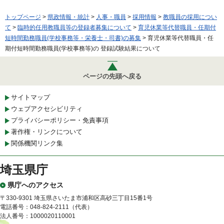
トップページ
>
県政情報・統計
>
人事・職員
>
採用情報
>
教職員の採用につい
て
>
臨時的任用教職員等の登録者募集について
>
育児休業等代替職員・任期付
短時間勤務職員(学校事務等・栄養士・司書)の募集
> 育児休業等代替職員・任
期付短時間勤務職員(学校事務等)の 登録試験結果について
ページの先頭へ戻る
サイトマップ
ウェブアクセシビリティ
プライバシーポリシー・免責事項
著作権・リンクについて
関係機関リンク集
埼玉県庁
県庁へのアクセス
〒330-9301 埼玉県さいたま市浦和区高砂三丁目15番1号
電話番号：048-824-2111（代表）
法人番号：1000020110001