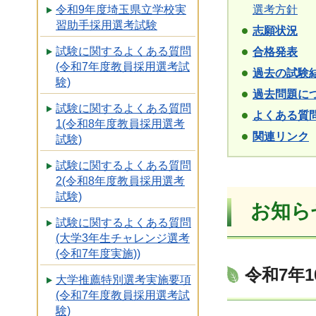
選考方針
令和9年度埼玉県立学校実
習助手採用選考試験
志願状況
試験に関するよくある質問
合格発表
(令和7年度教員採用選考試
過去の試験
験)
過去問題に
試験に関するよくある質問
よくある質
1(令和8年度教員採用選考
関連リンク
試験)
試験に関するよくある質問
2(令和8年度教員採用選考
試験)
お知ら
試験に関するよくある質問
(大学3年生チャレンジ選考
(令和7年度実施))
令和7年
大学推薦特別選考実施要項
(令和7年度教員採用選考試
験)