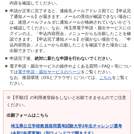
内容を確認してください。
申請が正常に完了すると、連絡先メールアドレス宛てに【申込完
了通知メール】が届きます。メールの受信が確認できない場合に
は、迷惑メールフォルダに通知メールが格納されていないかどう
か確認してください。なお、埼玉県電子申請・届出サービスにロ
グインの上、「申込内容照会」メニューからも出願したことを確
認できます。【申込完了通知メール】が届かない場合でも、「申
込内容照会」メニューから出願したことを確認できた場合には、
出願できています。
申請完了後、
絶対に新たな申請を行わないでください。
電子申請・届出サービスの操作やよくある質問＜FAQ＞等につい
ては
電子申請・届出サービスのページ
をご覧ください。
なお、推奨環境（OSとブラウザ）については、
こちら
をご覧く
ださい。
※【手順2】の利用者登録をしないと出願できませんのでご注意
ください。
出願フォームはこちら
埼玉県公立学校教員採用選考試験大学3年生チャレンジ選考
(令和7年度実施)（別ウィンドウで開きます）