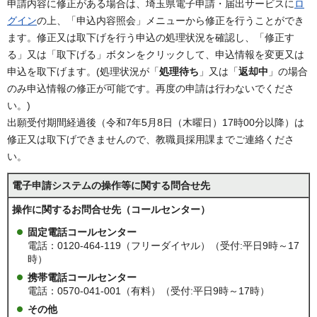
申請内容に修正がある場合は、埼玉県電子申請・届出サービスに
ロ
グイン
の上、「申込内容照会」メニューから修正を行うことができ
ます。修正又は取下げを行う申込の処理状況を確認し、「修正す
る」又は「取下げる」ボタンをクリックして、申込情報を変更又は
申込を取下げます。(処理状況が「
処理待ち
」又は「
返却中
」の場合
のみ申込情報の修正が可能です。再度の申請は行わないでくださ
い。)
出願受付期間経過後（令和7年5月8日（木曜日）17時00分以降）は
修正又は取下げできませんので、教職員採用課までご連絡くださ
い。
電子申請システムの操作等に関する問合せ先
操作に関するお問合せ先（コールセンター）
固定電話コールセンター
電話：0120-464-119（フリーダイヤル）（受付:平日9時～17
時）
携帯電話コールセンター
電話：0570-041-001（有料）（受付:平日9時～17時）
その他