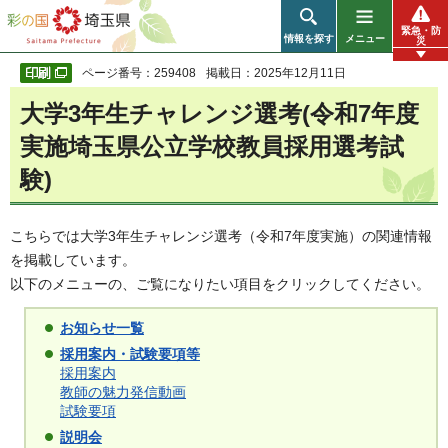
彩の国 埼玉県
緊急・防
情報を探す
メニュー
災
ページ番号：259408
掲載日：2025年12月11日
大学3年生チャレンジ選考(令和7年度
実施埼玉県公立学校教員採用選考試
験)
こちらでは大学3年生チャレンジ選考（令和7年度実施）の関連情報
を掲載しています。
以下のメニューの、ご覧になりたい項目をクリックしてください。
お知らせ一覧
採用案内・試験要項等
採用案内
教師の魅力発信動画
試験要項
説明会