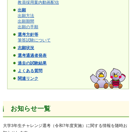
教員採用案内動画配信
出願
出願方法
出願期間
出願の手順
選考方針等
筆答試験について
志願状況
選考通過者発表
過去の試験結果
よくある質問
関連リンク
お知らせ一覧
大学3年生チャレンジ選考（令和7年度実施）に関する情報を随時お