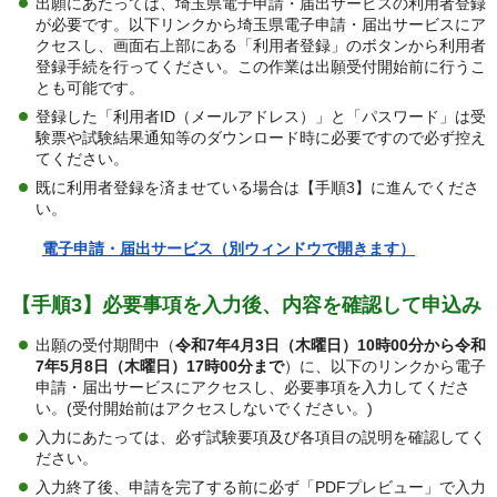
出願にあたっては、埼玉県電子申請・届出サービスの利用者登録
が必要です。以下リンクから埼玉県電子申請・届出サービスにア
クセスし、画面右上部にある「利用者登録」のボタンから利用者
登録手続を行ってください。この作業は出願受付開始前に行うこ
とも可能です。
登録した「利用者ID（メールアドレス）」と「パスワード」は受
験票や試験結果通知等のダウンロード時に必要ですので必ず控え
てください。
既に利用者登録を済ませている場合は【手順3】に進んでくださ
い。
電子申請・届出サービス（別ウィンドウで開きます）
【手順3】必要事項を入力後、内容を確認して申込み
出願の受付期間中（
令和7年4月3日（木曜日）10時00分から令和
7年5月8日（木曜日）17時00分まで
）に、以下のリンクから電子
申請・届出サービスにアクセスし、必要事項を入力してくださ
い。(受付開始前はアクセスしないでください。)
入力にあたっては、必ず試験要項及び各項目の説明を確認してく
ださい。
入力終了後、申請を完了する前に必ず「PDFプレビュー」で入力